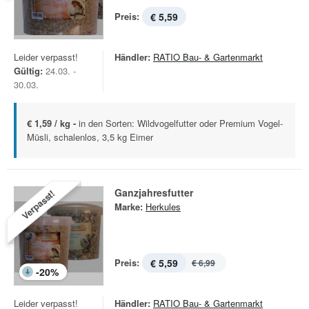
Preis:
€ 5,59
Leider verpasst!
Händler:
RATIO Bau- & Gartenmarkt
Gültig:
24.03. -
30.03.
€ 1,59 / kg -
in den Sorten: Wildvogelfutter oder Premium Vogel-
Müsli, schalenlos, 3,5 kg Eimer
Ganzjahresfutter
Verpasst!
Marke:
Herkules
Preis:
€ 5,59
€ 6,99
-
20
%
Leider verpasst!
Händler:
RATIO Bau- & Gartenmarkt