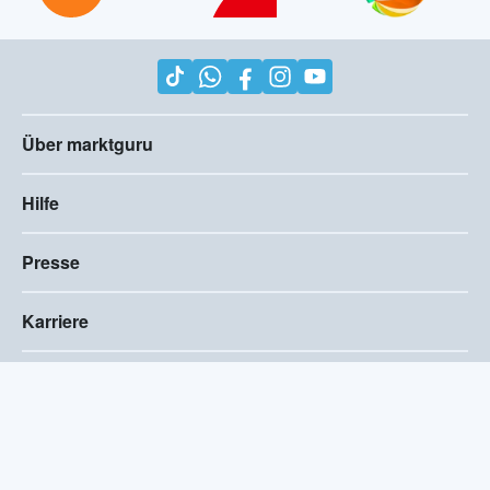
Über marktguru
Hilfe
Presse
Karriere
Impressum
AGB
Compliance
Barrierefreiheitserklärung
Datenschutz
Privatsphären-Einstellungen
2026
©
marktguru Deutschland GmbH