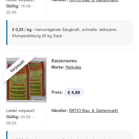
Gültig:
16.09. -
22.09.
€ 0,24 / kg -
hervorragende Saugkraft, schnelle, wirksame
Klumpenbildung 20 kg Sack
Katzenstreu
Verpasst!
Marke:
Herkules
Preis:
€ 4,99
Leider verpasst!
Händler:
RATIO Bau- & Gartenmarkt
Gültig:
03.02. -
09.02.