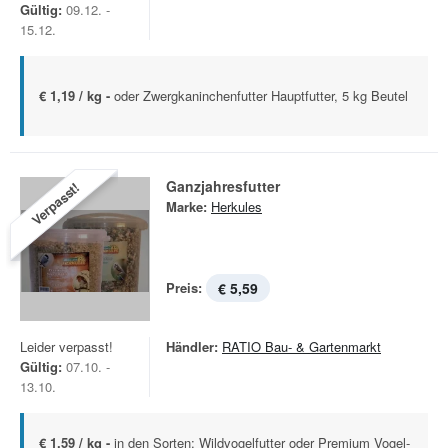
Gültig:
09.12. -
15.12.
€ 1,19 / kg -
oder Zwergkaninchenfutter Hauptfutter, 5 kg Beutel
Ganzjahresfutter
Verpasst!
Marke:
Herkules
Preis:
€ 5,59
Leider verpasst!
Händler:
RATIO Bau- & Gartenmarkt
Gültig:
07.10. -
13.10.
€ 1,59 / kg -
in den Sorten: Wildvogelfutter oder Premium Vogel-