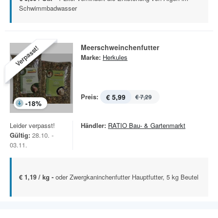
Schwimmbadwasser
Meerschweinchenfutter
Verpasst!
Marke:
Herkules
Preis:
€ 5,99
€ 7,29
-
18
%
Leider verpasst!
Händler:
RATIO Bau- & Gartenmarkt
Gültig:
28.10. -
03.11.
€ 1,19 / kg -
oder Zwergkaninchenfutter Hauptfutter, 5 kg Beutel