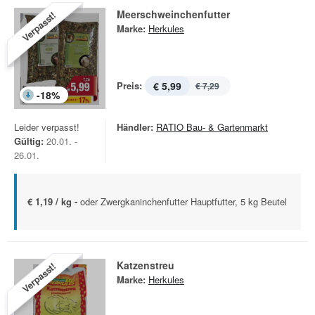
Meerschweinchenfutter
Verpasst!
Marke:
Herkules
Preis:
€ 5,99
€ 7,29
-
18
%
Leider verpasst!
Händler:
RATIO Bau- & Gartenmarkt
Gültig:
20.01. -
26.01.
€ 1,19 / kg -
oder Zwergkaninchenfutter Hauptfutter, 5 kg Beutel
Katzenstreu
Verpasst!
Marke:
Herkules