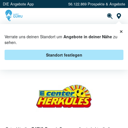
DIE Angebote App
56.122.869 Prospekte & Angebote
St
×
PROSPEKTE
ANGEBOTE
CASHBACK
Verrate uns deinen Standort um
Angebote in deiner Nähe
zu
sehen.
HERKULES BEI RATIO BAU- &
GARTENMARKT - ANGEBOTE &
Standort festlegen
AKTIONEN