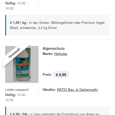
Gültig:
10.02. -
16.02.
€ 1,59 / kg -
in den Sorten: Wildvogelfutter oder Premium Vogel-
Müsli, schalenlos, 3,5 kg Eimer
Algenschutz
Verpasst!
Marke:
Herkules
Preis:
€ 6,99
Leider verpasst!
Händler:
RATIO Bau- & Gartenmarkt
Gültig:
10.05. -
16.05.
€ 6,99 / Stk -
1 Liter verhindert die Entstehung von Algen im