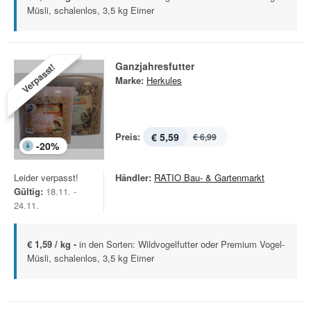
Müsli, schalenlos, 3,5 kg Eimer
Ganzjahresfutter
Verpasst!
Marke:
Herkules
Preis:
€ 5,59
€ 6,99
-
20
%
Leider verpasst!
Händler:
RATIO Bau- & Gartenmarkt
Gültig:
18.11. -
24.11.
€ 1,59 / kg -
in den Sorten: Wildvogelfutter oder Premium Vogel-
Müsli, schalenlos, 3,5 kg Eimer