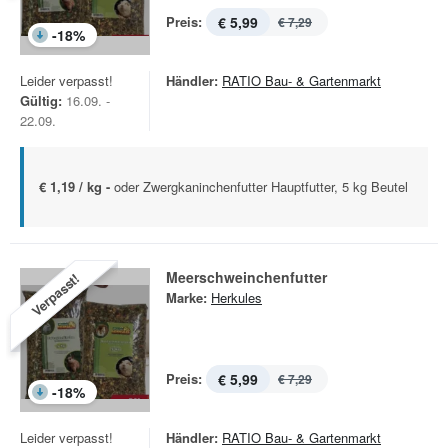
Preis:
€ 5,99
€ 7,29
-
18
%
Leider verpasst!
Händler:
RATIO Bau- & Gartenmarkt
Gültig:
16.09. -
22.09.
€ 1,19 / kg -
oder Zwergkaninchenfutter Hauptfutter, 5 kg Beutel
Meerschweinchenfutter
Verpasst!
Marke:
Herkules
Preis:
€ 5,99
€ 7,29
-
18
%
Leider verpasst!
Händler:
RATIO Bau- & Gartenmarkt