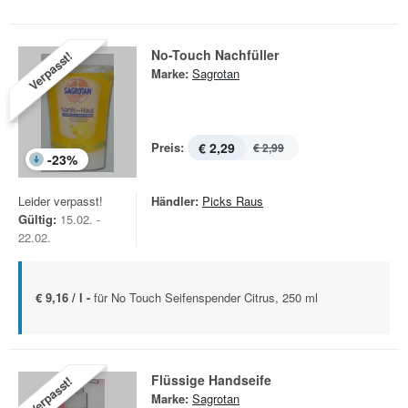
No-Touch Nachfüller
Verpasst!
Marke:
Sagrotan
Preis:
€ 2,29
€ 2,99
-
23
%
Leider verpasst!
Händler:
Picks Raus
Gültig:
15.02. -
22.02.
€ 9,16 / l -
für No Touch Seifenspender Citrus, 250 ml
Flüssige Handseife
Verpasst!
Marke:
Sagrotan