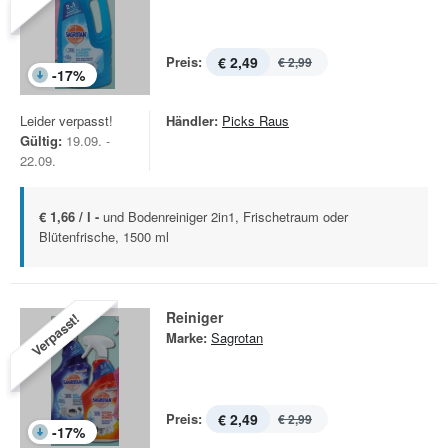
Preis:
€ 2,49
€ 2,99
-
17
%
Leider verpasst!
Händler:
Picks Raus
Gültig:
19.09. -
22.09.
€ 1,66 / l -
und Bodenreiniger 2in1, Frischetraum oder
Blütenfrische, 1500 ml
Reiniger
Verpasst!
Marke:
Sagrotan
Preis:
€ 2,49
€ 2,99
-
17
%