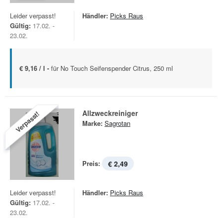
Leider verpasst!
Händler:
Picks Raus
Gültig:
17.02. -
23.02.
€ 9,16 / l -
für No Touch Seifenspender Citrus, 250 ml
Allzweckreiniger
Verpasst!
Marke:
Sagrotan
Preis:
€ 2,49
Leider verpasst!
Händler:
Picks Raus
Gültig:
17.02. -
23.02.