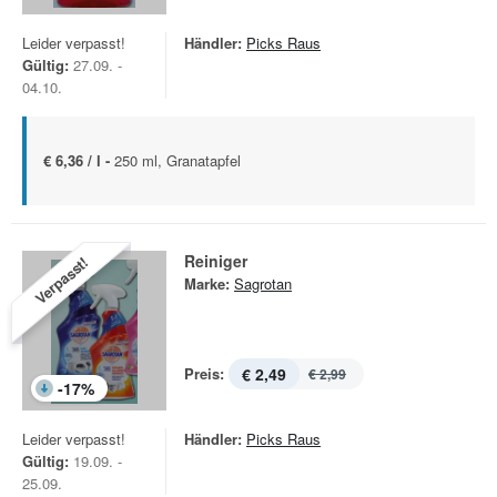
Leider verpasst!
Händler:
Picks Raus
Gültig:
27.09. -
04.10.
€ 6,36 / l -
250 ml, Granatapfel
Reiniger
Verpasst!
Marke:
Sagrotan
Preis:
€ 2,49
€ 2,99
-
17
%
Leider verpasst!
Händler:
Picks Raus
Gültig:
19.09. -
25.09.