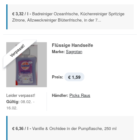
€ 3,32 / l -
Badreiniger Ozeanfrische, Küchenreiniger Spritzige
Zitrone, Allzweckreiniger Blütenfrische, in der 7...
Flüssige Handseife
Verpasst!
Marke:
Sagrotan
Preis:
€ 1,59
Leider verpasst!
Händler:
Picks Raus
Gültig:
08.02. -
16.02.
€ 6,36 / l -
Vanille & Orchidee in der Pumpflasche, 250 ml