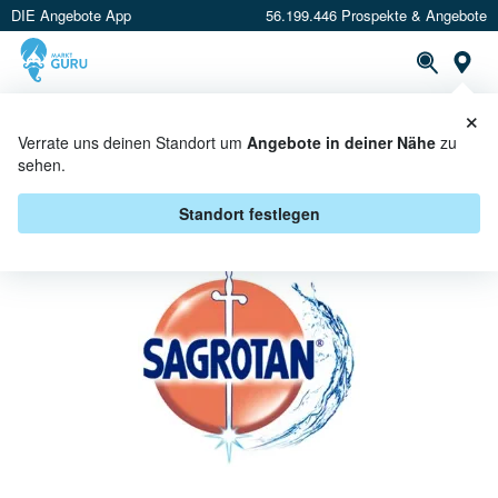
DIE Angebote App
56.199.446 Prospekte & Angebote
St
×
PROSPEKTE
ANGEBOTE
CASHBACK
Verrate uns deinen Standort um
Angebote in deiner Nähe
zu
sehen.
SAGROTAN BEI PICKS RAUS -
ANGEBOTE & AKTIONEN
Standort festlegen