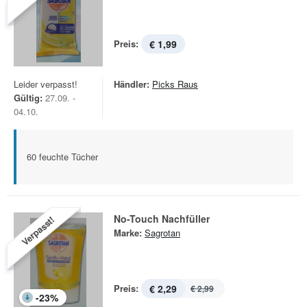
Preis:
€ 1,99
Leider verpasst!
Händler:
Picks Raus
Gültig:
27.09. -
04.10.
60 feuchte Tücher
No-Touch Nachfüller
Verpasst!
Marke:
Sagrotan
Preis:
€ 2,29
€ 2,99
-
23
%