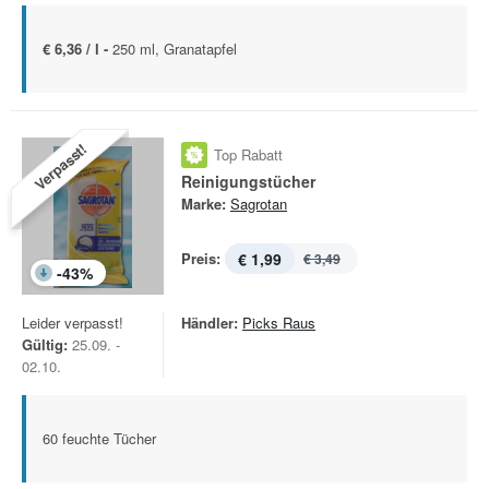
€ 6,36 / l -
250 ml, Granatapfel
Verpasst!
Top Rabatt
Reinigungstücher
Marke:
Sagrotan
Preis:
€ 1,99
€ 3,49
-
43
%
Leider verpasst!
Händler:
Picks Raus
Gültig:
25.09. -
02.10.
60 feuchte Tücher