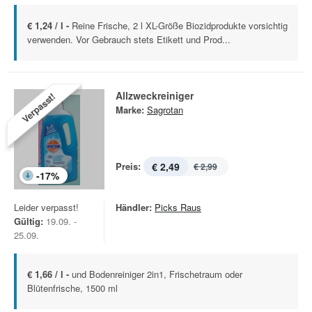
€ 1,24 / l -
Reine Frische, 2 l XL-Größe Biozidprodukte vorsichtig
verwenden. Vor Gebrauch stets Etikett und Prod...
Allzweckreiniger
Verpasst!
Marke:
Sagrotan
Preis:
€ 2,49
€ 2,99
-
17
%
Leider verpasst!
Händler:
Picks Raus
Gültig:
19.09. -
25.09.
€ 1,66 / l -
und Bodenreiniger 2in1, Frischetraum oder
Blütenfrische, 1500 ml