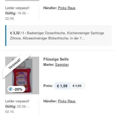
Leider verpasst!
Händler:
Picks Raus
Gültig:
19.09. -
22.09.
€ 3,32 / l -
Badreiniger Ozeanfrische, Küchenreiniger Spritzige
Zitrone, Allzweckreiniger Blütenfrische, in der 7...
Flüssige Seife
Verpasst!
Marke:
Sagrotan
Preis:
€ 1,59
€ 1,99
-
20
%
Leider verpasst!
Händler:
Picks Raus
Gültig:
25.09. -
02.10.