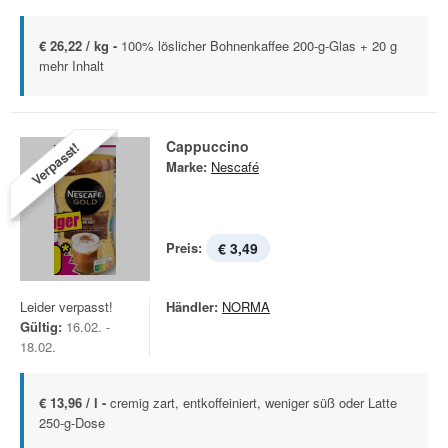
€ 26,22 / kg -
100% löslicher Bohnenkaffee 200-g-Glas + 20 g
mehr Inhalt
Cappuccino
Verpasst!
Marke:
Nescafé
Preis:
€ 3,49
Leider verpasst!
Händler:
NORMA
Gültig:
16.02. -
18.02.
€ 13,96 / l -
cremig zart, entkoffeiniert, weniger süß oder Latte
250-g-Dose