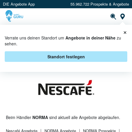
DIE Angebote App
55.962.722 Prospekte & Angebote
St
×
PROSPEKTE
ANGEBOTE
CASHBACK
Verrate uns deinen Standort um
Angebote in deiner Nähe
zu
sehen.
NESCAFÉ BEI NORMA -
ANGEBOTE & AKTIONEN
Standort festlegen
Beim Händler
NORMA
sind aktuell alle Angebote abgelaufen.
Nescafé
Angebote
NORMA
Angebote
NORMA
Prospekte