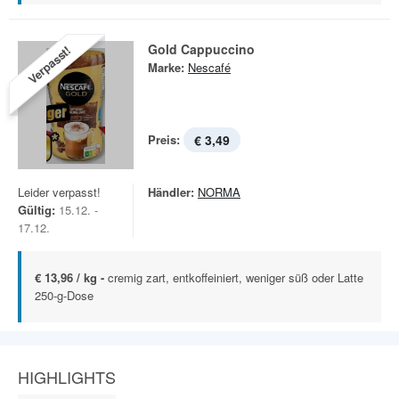
Gold Cappuccino
Verpasst!
Marke:
Nescafé
Preis:
€ 3,49
Leider verpasst!
Händler:
NORMA
Gültig:
15.12. -
17.12.
€ 13,96 / kg -
cremig zart, entkoffeiniert, weniger süß oder Latte
250-g-Dose
HIGHLIGHTS