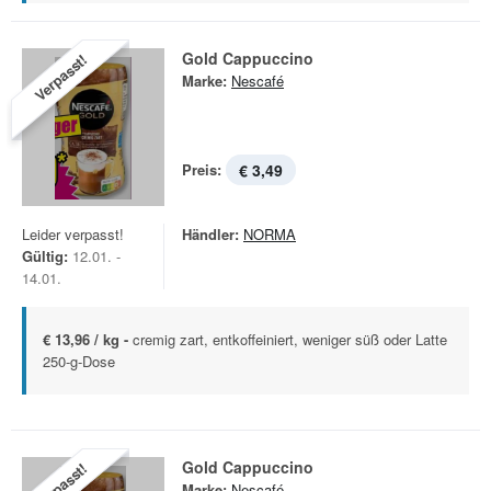
Gold Cappuccino
Verpasst!
Marke:
Nescafé
Preis:
€ 3,49
Leider verpasst!
Händler:
NORMA
Gültig:
12.01. -
14.01.
€ 13,96 / kg -
cremig zart, entkoffeiniert, weniger süß oder Latte
250-g-Dose
Gold Cappuccino
Verpasst!
Marke:
Nescafé