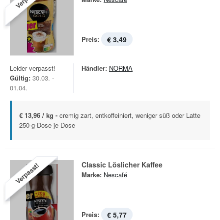
Preis:
€ 3,49
Leider verpasst!
Händler:
NORMA
Gültig:
30.03. -
01.04.
€ 13,96 / kg -
cremig zart, entkoffeiniert, weniger süß oder Latte
250-g-Dose je Dose
Classic Löslicher Kaffee
Verpasst!
Marke:
Nescafé
Preis:
€ 5,77