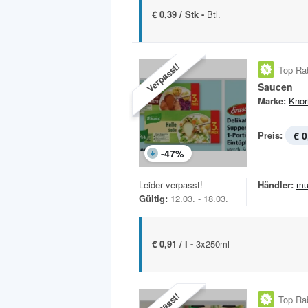
€ 0,39 / Stk -
Btl.
Verpasst!
Top Ra
Saucen
Marke:
Knor
Preis:
€ 0
-
47
%
Leider verpasst!
Händler:
mu
Gültig:
12.03. - 18.03.
€ 0,91 / l -
3x250ml
Verpasst!
Top Ra