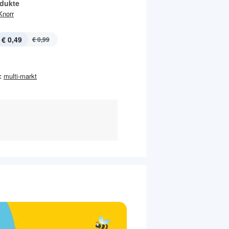
odukte
Knorr
€ 0,49
€ 0,99
:
multi-markt