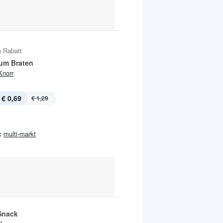
 Rabatt
um Braten
Knorr
€ 0,69
€ 1,29
:
multi-markt
Snack