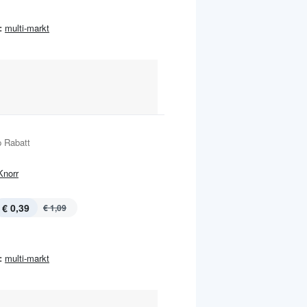
:
multi-markt
 Rabatt
Knorr
€ 0,39
€ 1,09
:
multi-markt