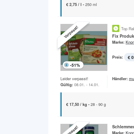
€ 2,75 / l -
250 ml
Verpasst!
Top Ra
Fix Produk
Marke:
Knor
Preis:
€ 0
-
51
%
Leider verpasst!
Händler:
mu
Gültig:
08.01. - 14.01.
€ 17,50 / kg -
28 - 90 g
Schlemme
Verpasst!
Marke:
Knor