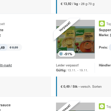
€ 13,92 / kg -
28 g-70 g
Verpasst!
batt
Top
te
Suppen
r
Marke:
,49
Preis:
€ 0,99
-
51
%
lti-markt
Leider verpasst!
Händler
Gültig:
13.11. - 19.11.
€ 0,49 / Stk -
versch. Sorten
rsauce
Verpasst!
Top
r