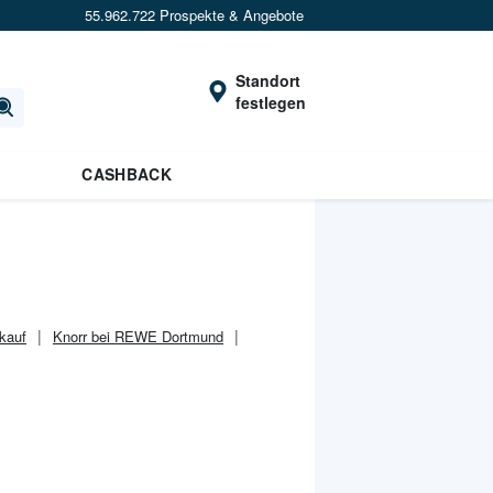
55.962.722 Prospekte & Angebote
Standort
festlegen
CASHBACK
kauf
Knorr bei REWE Dortmund