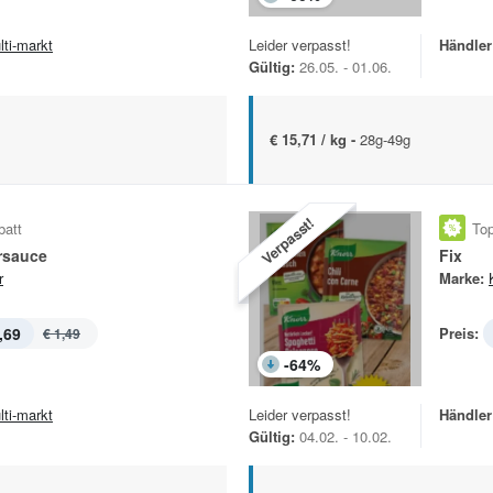
lti-markt
Leider verpasst!
Händler
Gültig:
26.05. - 01.06.
€ 15,71 / kg -
28g-49g
Verpasst!
batt
Top
rsauce
Fix
r
Marke:
,69
Preis:
€ 1,49
-
64
%
lti-markt
Leider verpasst!
Händler
Gültig:
04.02. - 10.02.