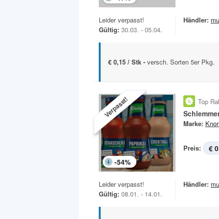
Leider verpasst!
Händler:
mu
Gültig:
30.03. - 05.04.
€ 0,15 / Stk -
versch. Sorten 5er Pkg.
Verpasst!
Top Ra
Schlemme
Marke:
Knor
Preis:
€ 0
-
54
%
Leider verpasst!
Händler:
mu
Gültig:
08.01. - 14.01.