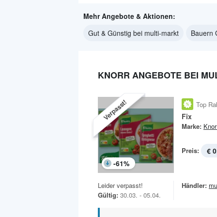
Mehr Angebote & Aktionen:
Gut & Günstig bei multi-markt
Bauern G
KNORR ANGEBOTE BEI MU
Verpasst!
Top Ra
Fix
Marke:
Knor
Preis:
€ 0
-
61
%
Leider verpasst!
Händler:
mu
Gültig:
30.03. - 05.04.