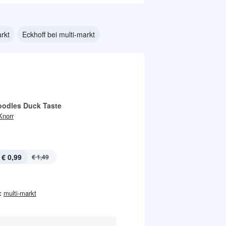
arkt
Eckhoff bei multi-markt
oodles Duck Taste
Knorr
€ 0,99
€ 1,49
:
multi-markt