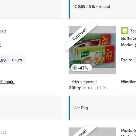
€ 0,99 / Stk -
Beutel
Verpasst!
batt
Top
Soße z
r
Marke:
,69
Preis:
€ 1,29
-
47
%
lti-markt
Leider verpasst!
Händler
Gültig:
01.01. - 07.01.
3er Pkg.
Pasta-
Verpasst!
batt