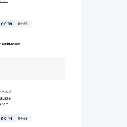
Knorr
€ 0,99
€ 1,49
:
multi-markt
 Rabatt
odukte
Knorr
€ 0,44
€ 1,09