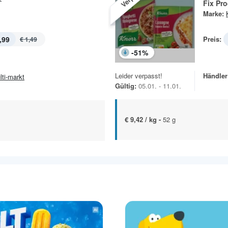
Fix Pr
Marke:
,99
Preis:
€ 1,49
-
51
%
Leider verpasst!
Händler
lti-markt
Gültig:
05.01. - 11.01.
€ 9,42 / kg -
52 g