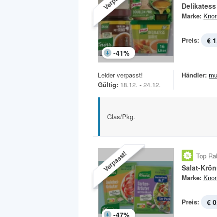
Delikatess
Marke:
Knor
Preis:
€ 1
-
41
%
Leider verpasst!
Händler:
mu
Gültig:
18.12. - 24.12.
Glas/Pkg.
Verpasst!
Top Ra
Salat-Krö
Marke:
Knor
Preis:
€ 0
-
47
%