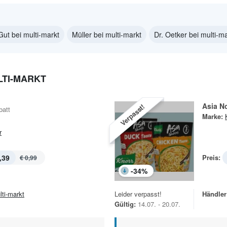
ut bei multi-markt
Müller bei multi-markt
Dr. Oetker bei multi-m
LTI-MARKT
Asia N
Verpasst!
batt
Marke:
r
,39
Preis:
€ 0,99
-
34
%
lti-markt
Leider verpasst!
Händler
Gültig:
14.07. - 20.07.