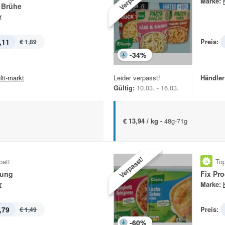
Marke:
 Brühe
r
,11
Preis:
€ 1,89
-
34
%
lti-markt
Leider verpasst!
Händler
Gültig:
10.03. - 16.03.
€ 13,94 / kg -
48g-71g
Verpasst!
batt
Top
nung
Fix Pr
r
Marke:
,79
Preis:
€ 1,49
-
60
%