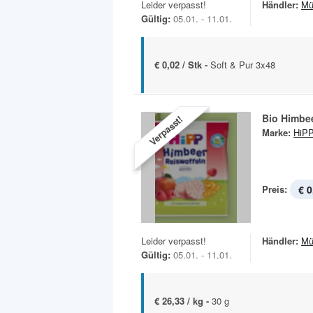
Leider verpasst!
Händler:
Mü
Gültig:
05.01. - 11.01.
€ 0,02 / Stk -
Soft & Pur 3x48
Bio Himbee
Verpasst!
Marke:
HiP
Preis:
€ 0
Leider verpasst!
Händler:
Mü
Gültig:
05.01. - 11.01.
€ 26,33 / kg -
30 g