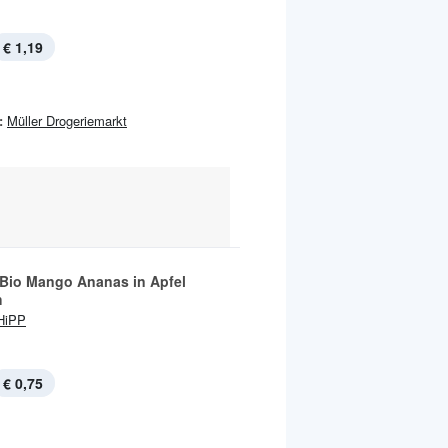
€ 1,19
:
Müller Drogeriemarkt
 Bio Mango Ananas in Apfel
h
HiPP
€ 0,75