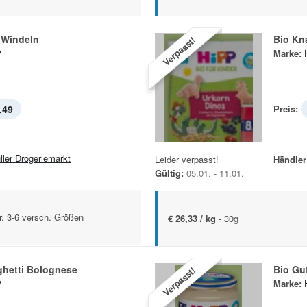
 Windeln
Bio Kn
Verpasst!
P
Marke:
,49
Preis:
ller Drogeriemarkt
Leider verpasst!
Händler
Gültig:
05.01. - 11.01.
. 3-6 versch. Größen
€ 26,33 / kg -
30g
hetti Bolognese
Bio Gu
Verpasst!
P
Marke: