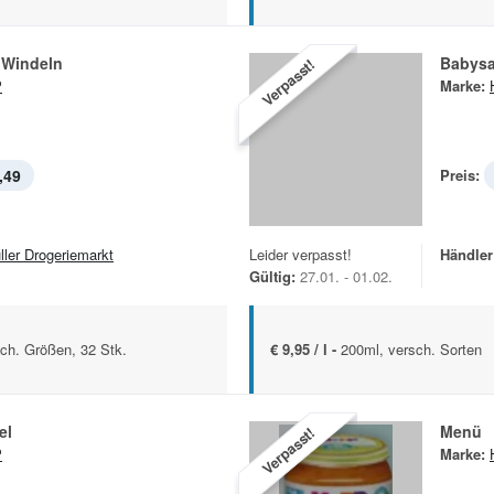
 Windeln
Babysa
Verpasst!
P
Marke:
,49
Preis:
ller Drogeriemarkt
Leider verpasst!
Händler
Gültig:
27.01. - 01.02.
sch. Größen, 32 Stk.
€ 9,95 / l -
200ml, versch. Sorten
el
Menü
Verpasst!
P
Marke: