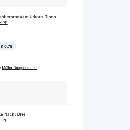
abberprodukte Urkorn-Dinos
HiPP
€ 0,79
:
Müller Drogeriemarkt
te Nacht Brei
HiPP