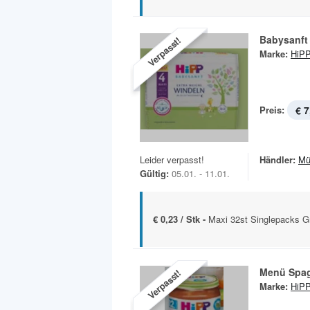
Babysanft
Verpasst!
Marke:
HiP
Preis:
€ 7
Leider verpasst!
Händler:
Mü
Gültig:
05.01. - 11.01.
€ 0,23 / Stk -
Maxi 32st Singlepacks Gr
Menü Spag
Verpasst!
Marke:
HiP