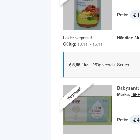
Preis:
€ 1
Leider verpasst!
Händler:
Mü
Gültig:
10.11. - 16.11.
€ 5,96 / kg -
250g versch. Sorten
Babysanft
Verpasst!
Marke:
HiP
Preis:
€ 4