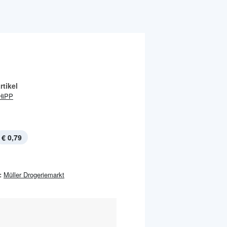
tikel
HiPP
€ 0,79
:
Müller Drogeriemarkt