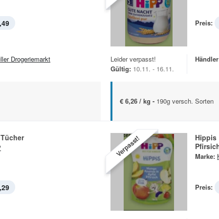
,49
Preis:
ller Drogeriemarkt
Leider verpasst!
Händler
Gültig:
10.11. - 16.11.
€ 6,26 / kg -
190g versch. Sorten
 Tücher
Hippis
Verpasst!
Pfirsic
P
Marke:
,29
Preis: