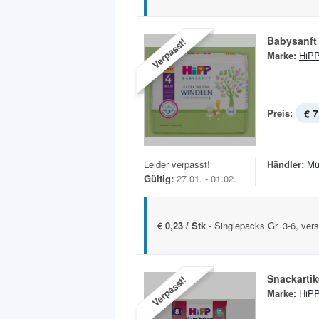
Babysanft
Verpasst!
Marke:
HiP
Preis:
€ 7
Leider verpasst!
Händler:
Mü
Gültig:
27.01. - 01.02.
€ 0,23 / Stk -
Singlepacks Gr. 3-6, ver
Snackartik
Verpasst!
Marke:
HiP