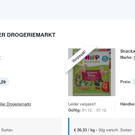
LER DROGERIEMARKT
Snackar
Verpasst!
P
Marke:
,29
Preis:
ller Drogeriemarkt
Leider verpasst!
Händler
Gültig:
01.12. - 07.12.
 Sorten
€ 26,33 / kg -
30g versch. Sorten