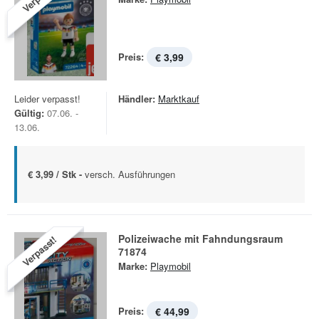
Preis:
€ 3,99
Leider verpasst!
Händler:
Marktkauf
Gültig:
07.06. -
13.06.
€ 3,99 / Stk -
versch. Ausführungen
Polizeiwache mit Fahndungsraum
Verpasst!
71874
Marke:
Playmobil
Preis:
€ 44,99