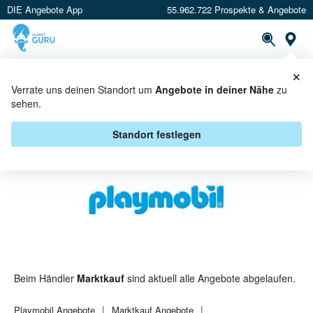
DIE Angebote App
55.962.722 Prospekte & Angebote
St
×
PROSPEKTE
ANGEBOTE
CASHBACK
Verrate uns deinen Standort um
Angebote in deiner Nähe
zu
sehen.
PLAYMOBIL BEI MARKTKAUF -
ANGEBOTE & AKTIONEN
Standort festlegen
Beim Händler
Marktkauf
sind aktuell alle Angebote abgelaufen.
Playmobil
Angebote
Marktkauf
Angebote