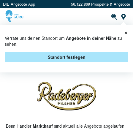
DIE Angebote App
56.122.869 Prospekte & Angebote
St
×
PROSPEKTE
ANGEBOTE
CASHBACK
Verrate uns deinen Standort um
Angebote in deiner Nähe
zu
sehen.
RADEBERGER PILSNER BEI
MARKTKAUF - ANGEBOTE &
Standort festlegen
AKTIONEN
Beim Händler
Marktkauf
sind aktuell alle Angebote abgelaufen.