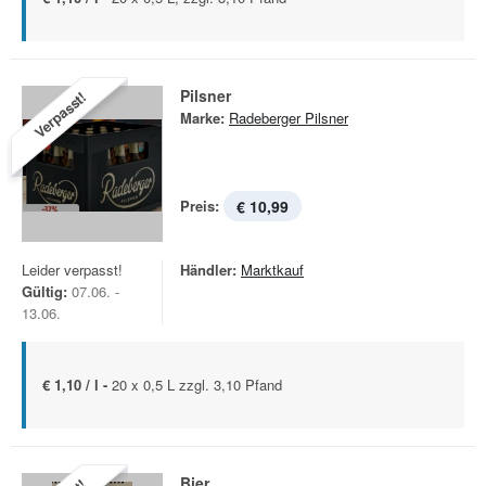
Pilsner
Verpasst!
Marke:
Radeberger Pilsner
Preis:
€ 10,99
Leider verpasst!
Händler:
Marktkauf
Gültig:
07.06. -
13.06.
€ 1,10 / l -
20 x 0,5 L zzgl. 3,10 Pfand
Bier