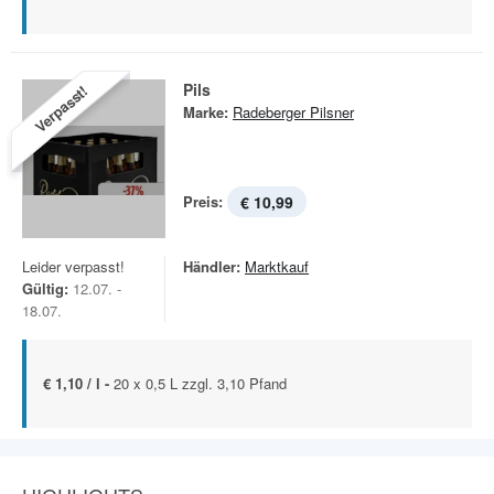
Pils
Verpasst!
Marke:
Radeberger Pilsner
Preis:
€ 10,99
Leider verpasst!
Händler:
Marktkauf
Gültig:
12.07. -
18.07.
€ 1,10 / l -
20 x 0,5 L zzgl. 3,10 Pfand