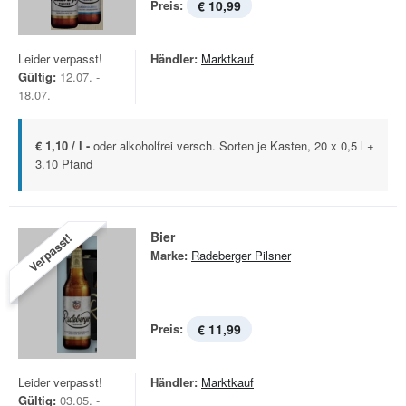
Preis:
€ 10,99
Leider verpasst!
Händler:
Marktkauf
Gültig:
12.07. -
18.07.
€ 1,10 / l -
oder alkoholfrei versch. Sorten je Kasten, 20 x 0,5 l +
3.10 Pfand
Bier
Verpasst!
Marke:
Radeberger Pilsner
Preis:
€ 11,99
Leider verpasst!
Händler:
Marktkauf
Gültig:
03.05. -