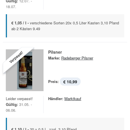
Gültig:
12.07. -
18.07.
€ 1,05 / l -
verschiedene Sorten 20x 0,5 Liter Kasten 3,10 Pfand
ab 2 Kästen 9.49
Pilsner
Verpasst!
Marke:
Radeberger Pilsner
Preis:
€ 10,99
Leider verpasst!
Händler:
Marktkauf
Gültig:
31.05. -
06.06.
€ 1,10 / l -
20 x 0,5 L, zzgl. 3,10 Pfand