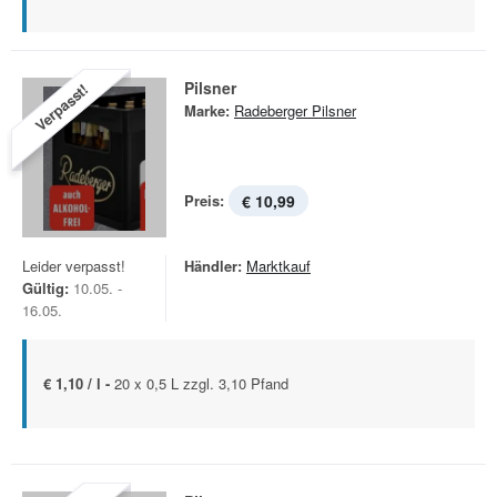
Pilsner
Verpasst!
Marke:
Radeberger Pilsner
Preis:
€ 10,99
Leider verpasst!
Händler:
Marktkauf
Gültig:
10.05. -
16.05.
€ 1,10 / l -
20 x 0,5 L zzgl. 3,10 Pfand