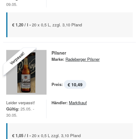
09.05.
€ 1,20 / l -
20 x 0,5 L, zzgl. 3,10 Pfand
Pilsner
Verpasst!
Marke:
Radeberger Pilsner
Preis:
€ 10,49
Leider verpasst!
Händler:
Marktkauf
Gültig:
25.05. -
30.05.
€ 1,05 / l -
20 x 0,5 L zzgl. 3,10 Pfand