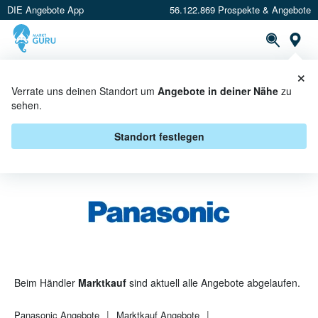
DIE Angebote App
56.122.869 Prospekte & Angebote
St
×
PROSPEKTE
ANGEBOTE
CASHBACK
Verrate uns deinen Standort um
Angebote in deiner Nähe
zu
sehen.
PANASONIC BEI MARKTKAUF -
ANGEBOTE & AKTIONEN
Standort festlegen
Beim Händler
Marktkauf
sind aktuell alle Angebote abgelaufen.
Panasonic
Angebote
Marktkauf
Angebote