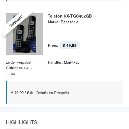
Telefon KX-TGC462GB
Verpasst!
Marke:
Panasonic
Preis:
€ 49,99
Leider verpasst!
Händler:
Marktkauf
Gültig:
06.04. -
11.04.
€ 49,99 / Stk -
Details im Prospekt
HIGHLIGHTS