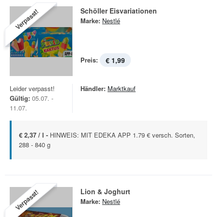
Schöller Eisvariationen
Verpasst!
Marke:
Nestlé
Preis:
€ 1,99
Leider verpasst!
Händler:
Marktkauf
Gültig:
05.07. -
11.07.
€ 2,37 / l -
HINWEIS: MIT EDEKA APP 1.79 € versch. Sorten,
288 - 840 g
Lion & Joghurt
Verpasst!
Marke:
Nestlé