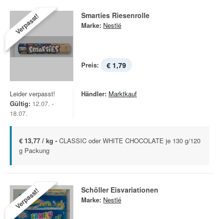
Smarties Riesenrolle
Verpasst!
Marke:
Nestlé
Preis:
€ 1,79
Leider verpasst!
Händler:
Marktkauf
Gültig:
12.07. -
18.07.
€ 13,77 / kg -
CLASSIC oder WHITE CHOCOLATE je 130 g/120
g Packung
Schöller Eisvariationen
Verpasst!
Marke:
Nestlé