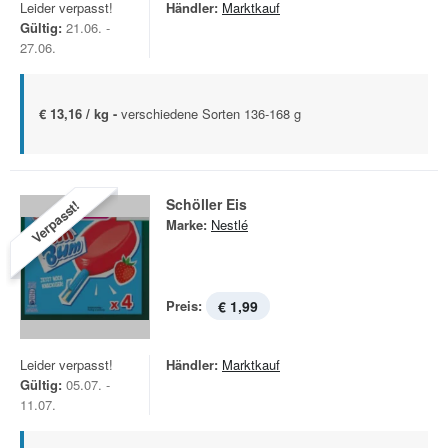
Leider verpasst!
Händler:
Marktkauf
Gültig:
21.06. -
27.06.
€ 13,16 / kg -
verschiedene Sorten 136-168 g
Schöller Eis
Verpasst!
Marke:
Nestlé
Preis:
€ 1,99
Leider verpasst!
Händler:
Marktkauf
Gültig:
05.07. -
11.07.