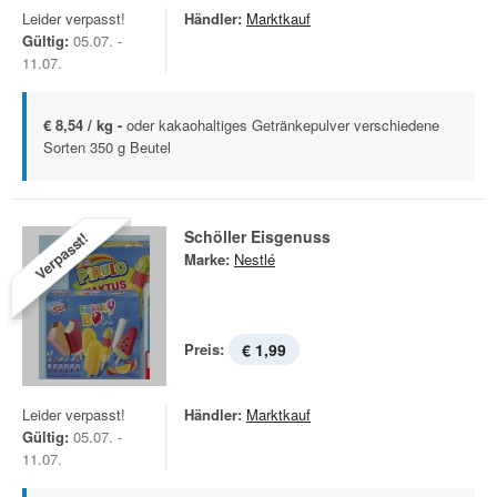
Leider verpasst!
Händler:
Marktkauf
Gültig:
05.07. -
11.07.
€ 8,54 / kg -
oder kakaohaltiges Getränkepulver verschiedene
Sorten 350 g Beutel
Schöller Eisgenuss
Verpasst!
Marke:
Nestlé
Preis:
€ 1,99
Leider verpasst!
Händler:
Marktkauf
Gültig:
05.07. -
11.07.