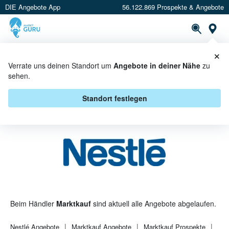
DIE Angebote App
56.122.869 Prospekte & Angebote
St
×
PROSPEKTE
ANGEBOTE
CASHBACK
Verrate uns deinen Standort um
Angebote in deiner Nähe
zu
sehen.
NESTLÉ BEI MARKTKAUF -
ANGEBOTE & AKTIONEN
Standort festlegen
Beim Händler
Marktkauf
sind aktuell alle Angebote abgelaufen.
Nestlé
Angebote
Marktkauf
Angebote
Marktkauf
Prospekte