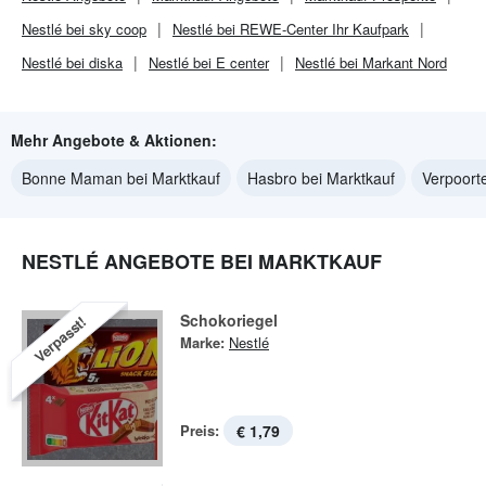
Nestlé bei sky coop
Nestlé bei REWE-Center Ihr Kaufpark
Nestlé bei diska
Nestlé bei E center
Nestlé bei Markant Nord
Mehr Angebote & Aktionen:
Bonne Maman bei Marktkauf
Hasbro bei Marktkauf
Verpoort
NESTLÉ ANGEBOTE BEI MARKTKAUF
Schokoriegel
Verpasst!
Marke:
Nestlé
Preis:
€ 1,79