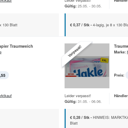
rktkauf
Leider verpasst!
Händler
Gültig:
25.05. - 30.05.
 x 130 Blatt
€ 0,37 / Stk -
4-lagig, je 8 x 130 Bl
apier Traumweich
Traumw
Verpasst!
e
Marke:
,55
Preis:
rktkauf
Leider verpasst!
Händler
Gültig:
31.05. - 06.06.
€ 0,28 / Stk -
HINWEIS: MARKTKAU
Blatt