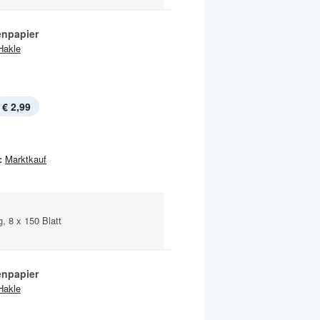
enpapier
Hakle
€ 2,99
:
Marktkauf
g, 8 x 150 Blatt
enpapier
Hakle