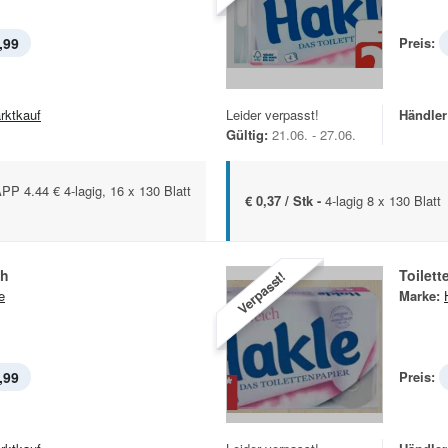
,99
Preis:
rktkauf
Leider verpasst!
Händler
Gültig:
21.06. - 27.06.
4.44 € 4-lagig, 16 x 130 Blatt
€ 0,37 / Stk -
4-lagig 8 x 130 Blatt
ch
Toilet
Verpasst!
e
Marke:
,99
Preis: