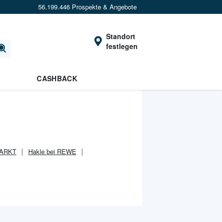
56.199.446 Prospekte & Angebote
Standort
festlegen
CASHBACK
MARKT
Hakle bei REWE