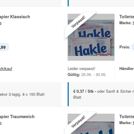
apier Klassisch
Toilet
Verpasst!
e
Marke:
,99
Preis:
rktkauf
Leider verpasst!
Händler
Gültig:
25.05. - 30.05.
€ 0,37 / Stk -
oder Sanft & Sicher m
kor 3-lagig, 8 x 150 Blatt
Blatt
apier Traumweich
Toilet
Verpasst!
e
Marke: