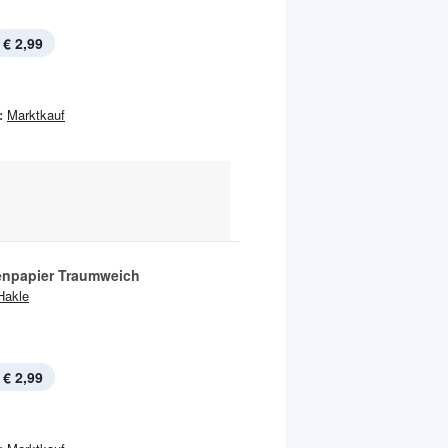
€ 2,99
:
Marktkauf
tenpapier Traumweich
Hakle
€ 2,99