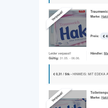
Traumweic
Verpasst!
Marke:
Hakl
Preis:
€ 4
Leider verpasst!
Händler:
Ma
Gültig:
31.05. - 06.06.
€ 0,31 / Stk -
HINWEIS: MIT EDEKA APP 
Toilettenp
Verpasst!
Marke:
Hakl