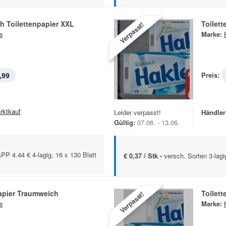
h Toilettenpapier XXL
Toilett
Verpasst!
e
Marke:
,99
Preis:
rktkauf
Leider verpasst!
Händler
Gültig:
07.06. - 13.06.
4.44 € 4-lagig, 16 x 130 Blatt
€ 0,37 / Stk -
versch. Sorten 3-lagi
apier Traumweich
Toilett
Verpasst!
e
Marke: