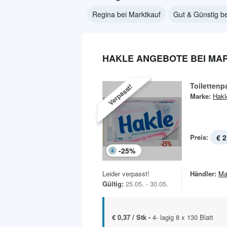
Regina bei Marktkauf
Gut & Günstig b
HAKLE ANGEBOTE BEI MA
Toilettenp
Verpasst!
Marke:
Hakl
Preis:
€ 2
-
25
%
Leider verpasst!
Händler:
Ma
Gültig:
25.05. - 30.05.
€ 0,37 / Stk -
4- lagig 8 x 130 Blatt