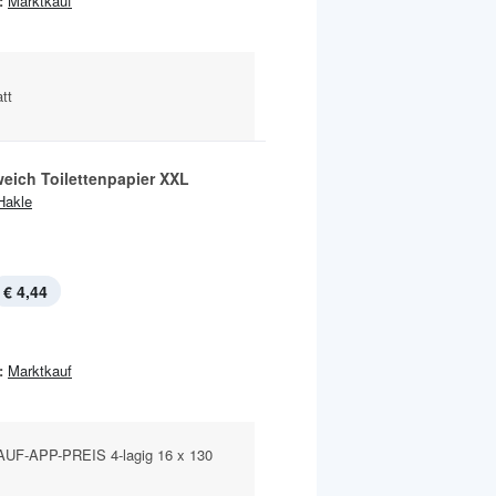
:
Marktkauf
att
eich Toilettenpapier XXL
Hakle
€ 4,44
:
Marktkauf
F-APP-PREIS 4-lagig 16 x 130