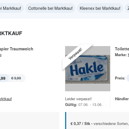
ei Marktkauf
Cottonelle bei Marktkauf
Kleenex bei Marktkauf
RKTKAUF
apier Traumweich
Toilett
Verpasst!
e
Marke:
,99
Preis:
€ 3,99
rktkauf
Leider verpasst!
Händler
Gültig:
07.06. - 13.06.
€ 0,37 / Stk -
verschiedene Sorten,