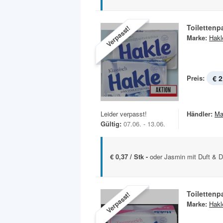
Toilettenp
Verpasst!
Marke:
Hakl
Preis:
€ 2
Leider verpasst!
Händler:
Ma
Gültig:
07.06. - 13.06.
€ 0,37 / Stk -
oder Jasmin mit Duft & De
Toilettenp
Verpasst!
Marke:
Hakl