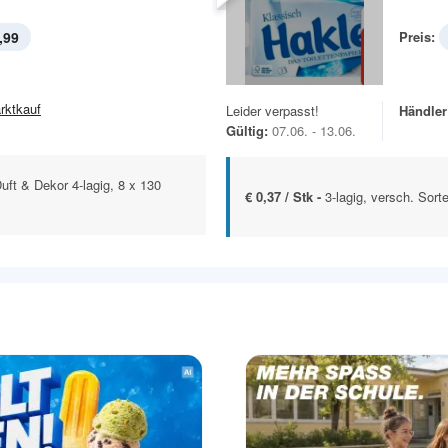
,99
Preis:
rktkauf
Leider verpasst!
Händler
Gültig:
07.06. - 13.06.
uft & Dekor 4-lagig, 8 x 130
€ 0,37 / Stk -
3-lagig, versch. Sort