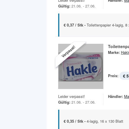
Leider verpasst!
Händler:
Ma
Gültig:
21.06. - 27.06.
€ 0,37 / Stk -
Toilettenpapier 4-lagig, 8
Toilettenp
Verpasst!
Marke:
Hakl
Preis:
€ 5
Leider verpasst!
Händler:
Ma
Gültig:
21.06. - 27.06.
€ 0,35 / Stk -
4-lagig, 16 x 130 Blatt