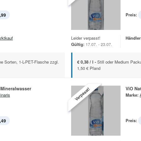
,99
Preis:
rktkauf
Leider verpasst!
Händler
Gültig:
17.07. - 23.07.
 Sorten, 1-L-PET-Flasche zzgl.
€ 0,38 / l -
Still oder Medium Packu
1,50 € Pfand
s Mineralwasser
ViO Na
Verpasst!
inaris
Marke:
,49
Preis: