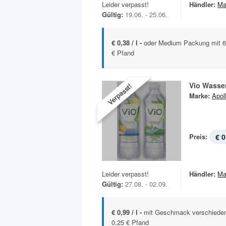
Leider verpasst!
Händler:
Ma
Gültig:
19.06. - 25.06.
€ 0,38 / l -
oder Medium Packung mit 6 
€ Pfand
Vio Wasse
Verpasst!
Marke:
Apoll
Preis:
€ 0
Leider verpasst!
Händler:
Ma
Gültig:
27.08. - 02.09.
€ 0,99 / l -
mit Geschmack verschiedene
0,25 € Pfand