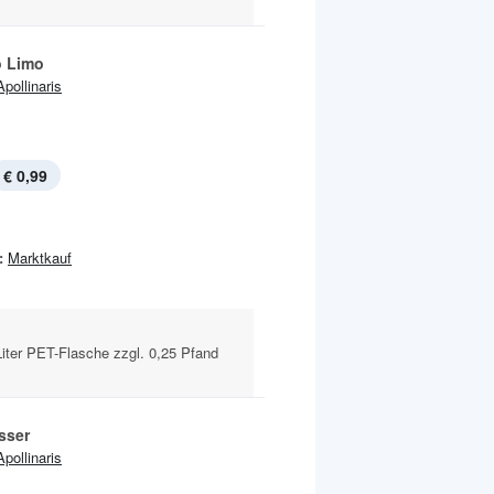
o Limo
Apollinaris
€ 0,99
:
Marktkauf
iter PET-Flasche zzgl. 0,25 Pfand
sser
Apollinaris