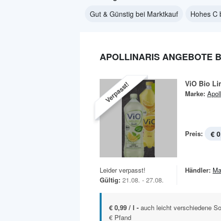
Gut & Günstig bei Marktkauf
Hohes C 
APOLLINARIS ANGEBOTE 
ViO Bio L
Verpasst!
Marke:
Apoll
Preis:
€ 0
Leider verpasst!
Händler:
Ma
Gültig:
21.08. - 27.08.
€ 0,99 / l -
auch leicht verschiedene So
€ Pfand