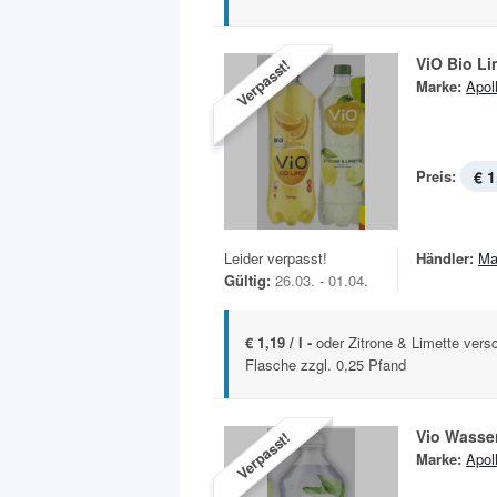
ViO Bio L
Verpasst!
Marke:
Apoll
Preis:
€ 1
Leider verpasst!
Händler:
Ma
Gültig:
26.03. - 01.04.
€ 1,19 / l -
oder Zitrone & Limette vers
Flasche zzgl. 0,25 Pfand
Vio Wasse
Verpasst!
Marke:
Apoll