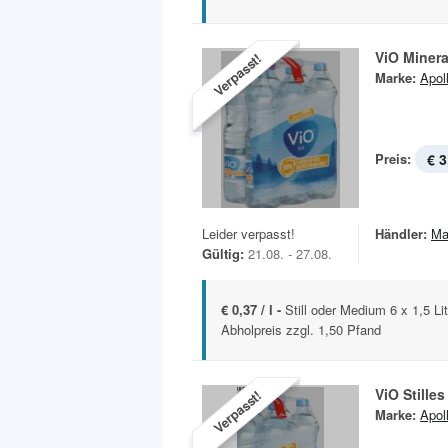
ViO Miner
Verpasst!
Marke:
Apoll
Preis:
€ 3
Leider verpasst!
Händler:
Ma
Gültig:
21.08. - 27.08.
€ 0,37 / l -
Still oder Medium 6 x 1,5 Li
Abholpreis zzgl. 1,50 Pfand
ViO Stille
Verpasst!
Marke:
Apoll