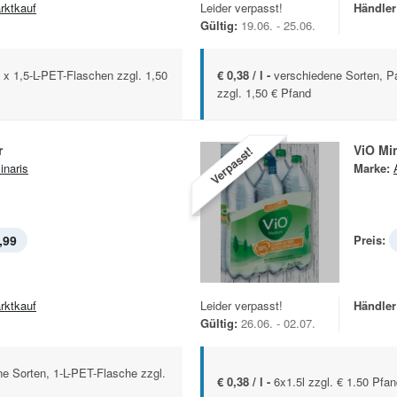
rktkauf
Leider verpasst!
Händler
Gültig:
19.06. - 25.06.
x 1,5-L-PET-Flaschen zzgl. 1,50
€ 0,38 / l -
verschiedene Sorten, P
zzgl. 1,50 € Pfand
r
ViO Mi
Verpasst!
inaris
Marke:
,99
Preis:
rktkauf
Leider verpasst!
Händler
Gültig:
26.06. - 02.07.
 Sorten, 1-L-PET-Flasche zzgl.
€ 0,38 / l -
6x1.5l zzgl. € 1.50 Pfa