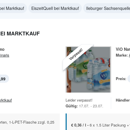
bei Marktkauf
EiszeitQuell bei Marktkauf
Ileburger Sachsenquell
BEI MARKTKAUF
imo
ViO Na
Verpasst!
inaris
Marke:
,99
Preis:
rktkauf
Leider verpasst!
Händler
Gültig:
17.07. - 23.07.
rten, 1-L-PET-Flasche zzgl. 0,25
€ 0,36 / l -
6 x 1.5 Liter Packung +