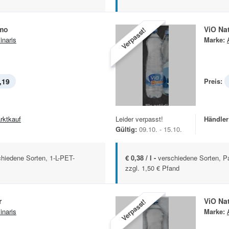
imo
ViO Na
Verpasst!
inaris
Marke:
,19
Preis:
rktkauf
Leider verpasst!
Händler
Gültig:
09.10. - 15.10.
chiedene Sorten, 1-L-PET-
€ 0,38 / l -
verschiedene Sorten, P
zzgl. 1,50 € Pfand
r
ViO Na
Verpasst!
inaris
Marke: