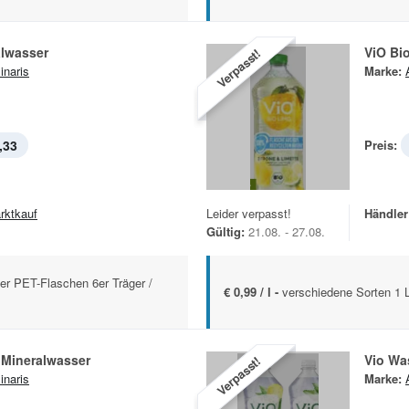
alwasser
ViO Bi
Verpasst!
inaris
Marke:
,33
Preis:
rktkauf
Leider verpasst!
Händler
Gültig:
21.08. - 27.08.
ter PET-Flaschen 6er Träger /
€ 0,99 / l -
verschiedene Sorten 1 L
s Mineralwasser
Vio Wa
Verpasst!
inaris
Marke: