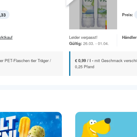
,33
Preis:
rktkauf
Leider verpasst!
Händler
Gültig:
26.03. - 01.04.
ter PET-Flaschen 6er Träger /
€ 0,99 / l -
mit Geschmack verschie
0,25 Pfand