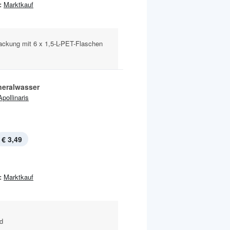
:
Marktkauf
ackung mit 6 x 1,5-L-PET-Flaschen
neralwasser
Apollinaris
€ 3,49
:
Marktkauf
nd