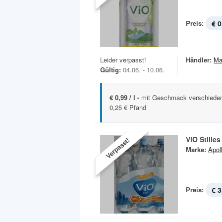
Preis:
€ 0
Leider verpasst!
Händler:
Ma
Gültig:
04.06. - 10.06.
€ 0,99 / l -
mit Geschmack verschiedene
0,25 € Pfand
ViO Stille
Verpasst!
Marke:
Apoll
Preis:
€ 3