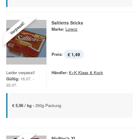
Saltletts Sticks
Verpasst!
Marke:
Lorenz
Preis:
€ 1,49
Leider verpasst!
Händler:
K+K Klaas & Kock
Gültig:
16.07. -
22.07.
€ 5,96 / kg -
250g Packung
NicNac's XL