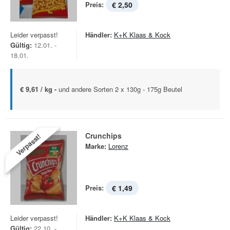
Preis:
€ 2,50
Leider verpasst!
Händler:
K+K Klaas & Kock
Gültig:
12.01. -
18.01.
€ 9,61 / kg -
und andere Sorten 2 x 130g - 175g Beutel
Crunchips
Verpasst!
Marke:
Lorenz
Preis:
€ 1,49
Leider verpasst!
Händler:
K+K Klaas & Kock
Gültig:
22.10. -