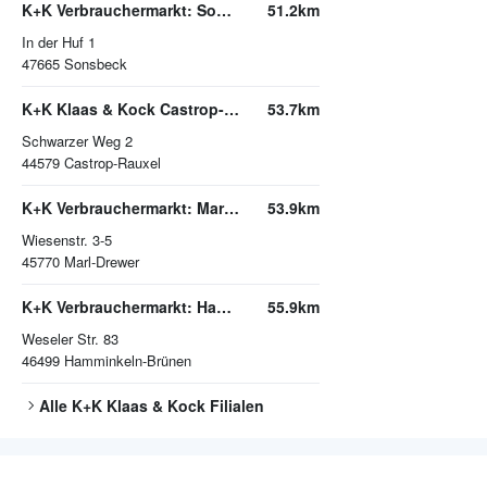
K+K Verbrauchermarkt: Sonsbeck
51.2km
In der Huf 1
47665
Sonsbeck
K+K Klaas & Kock Castrop-Rauxel
53.7km
Schwarzer Weg 2
44579
Castrop-Rauxel
K+K Verbrauchermarkt: Marl-Drewer
53.9km
Wiesenstr. 3-5
45770
Marl-Drewer
K+K Verbrauchermarkt: Hamminkeln-Brünen
55.9km
Weseler Str. 83
46499
Hamminkeln-Brünen
Alle
K+K Klaas & Kock
Filialen