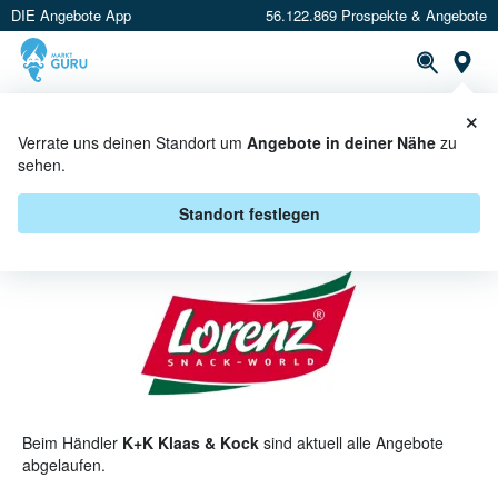
DIE Angebote App
56.122.869 Prospekte & Angebote
St
×
PROSPEKTE
ANGEBOTE
CASHBACK
Verrate uns deinen Standort um
Angebote in deiner Nähe
zu
sehen.
LORENZ BEI K+K KLAAS & KOCK -
ANGEBOTE & AKTIONEN
Standort festlegen
Beim Händler
K+K Klaas & Kock
sind aktuell alle Angebote
abgelaufen.