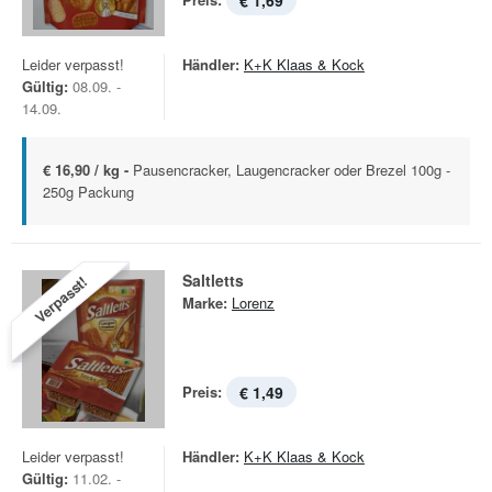
€ 1,69
Leider verpasst!
Händler:
K+K Klaas & Kock
Gültig:
08.09. -
14.09.
€ 16,90 / kg -
Pausencracker, Laugencracker oder Brezel 100g -
250g Packung
Saltletts
Verpasst!
Marke:
Lorenz
Preis:
€ 1,49
Leider verpasst!
Händler:
K+K Klaas & Kock
Gültig:
11.02. -