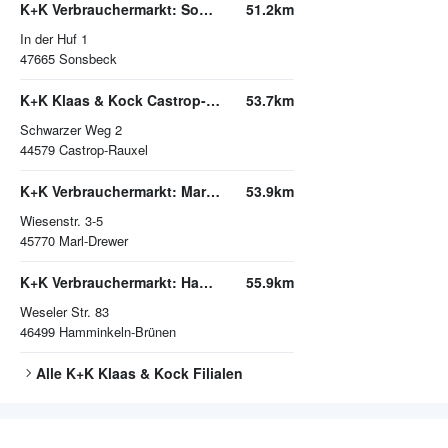
K+K Verbrauchermarkt: Sonsbeck
51.2km
In der Huf 1
47665
Sonsbeck
K+K Klaas & Kock Castrop-Rauxel
53.7km
Schwarzer Weg 2
44579
Castrop-Rauxel
K+K Verbrauchermarkt: Marl-Drewer
53.9km
Wiesenstr. 3-5
45770
Marl-Drewer
K+K Verbrauchermarkt: Hamminkeln-Brünen
55.9km
Weseler Str. 83
46499
Hamminkeln-Brünen
Alle
K+K Klaas & Kock
Filialen