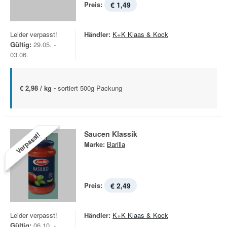
Preis:
€ 1,49
Leider verpasst!
Händler:
K+K Klaas & Kock
Gültig:
29.05. -
03.06.
€ 2,98 / kg -
sortiert 500g Packung
Saucen Klassik
Verpasst!
Marke:
Barilla
Preis:
€ 2,49
Leider verpasst!
Händler:
K+K Klaas & Kock
Gültig:
06.10. -