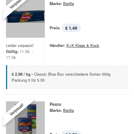
Verpasst!
Marke:
Barilla
Preis:
€ 1,49
Leider verpasst!
Händler:
K+K Klaas & Kock
Gültig:
11.08. -
17.08.
€ 2,98 / kg -
Classic Blue Box verschiedene Sorten 500g
Packung 5 für 5.55
Pesto
Verpasst!
Marke:
Barilla