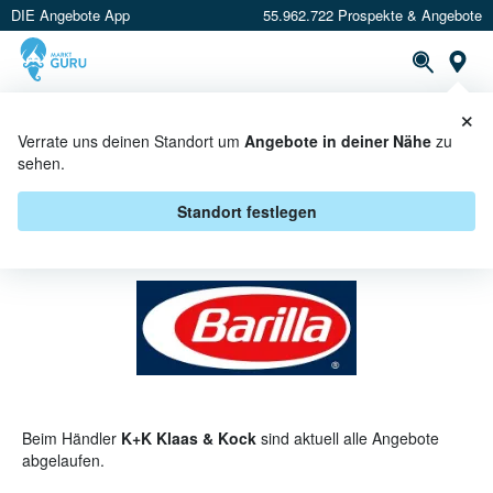
DIE Angebote App
55.962.722 Prospekte & Angebote
St
×
PROSPEKTE
ANGEBOTE
CASHBACK
Verrate uns deinen Standort um
Angebote in deiner Nähe
zu
sehen.
BARILLA BEI K+K KLAAS & KOCK
- ANGEBOTE & AKTIONEN
Standort festlegen
Beim Händler
K+K Klaas & Kock
sind aktuell alle Angebote
abgelaufen.