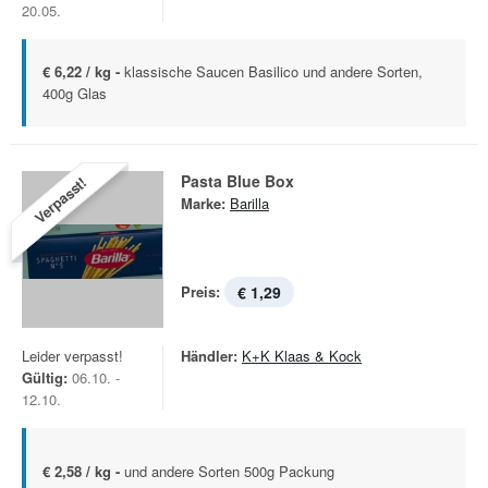
20.05.
€ 6,22 / kg -
klassische Saucen Basilico und andere Sorten,
400g Glas
Pasta Blue Box
Verpasst!
Marke:
Barilla
Preis:
€ 1,29
Leider verpasst!
Händler:
K+K Klaas & Kock
Gültig:
06.10. -
12.10.
€ 2,58 / kg -
und andere Sorten 500g Packung