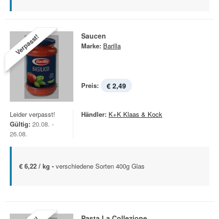
Saucen
Verpasst!
Marke:
Barilla
Preis:
€ 2,49
Leider verpasst!
Händler:
K+K Klaas & Kock
Gültig:
20.08. -
26.08.
€ 6,22 / kg -
verschiedene Sorten 400g Glas
Pasta La Collezione