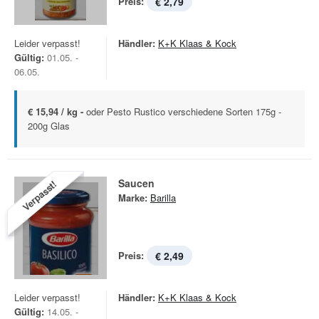
Preis:
€ 2,79
Leider verpasst!
Händler:
K+K Klaas & Kock
Gültig:
01.05. -
06.05.
€ 15,94 / kg -
oder Pesto Rustico verschiedene Sorten 175g -
200g Glas
Saucen
Verpasst!
Marke:
Barilla
Preis:
€ 2,49
Leider verpasst!
Händler:
K+K Klaas & Kock
Gültig:
14.05. -