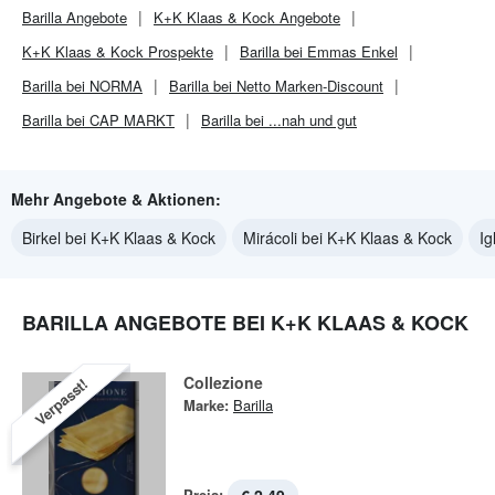
Barilla
Angebote
K+K Klaas & Kock
Angebote
K+K Klaas & Kock
Prospekte
Barilla bei Emmas Enkel
Barilla bei NORMA
Barilla bei Netto Marken-Discount
Barilla bei CAP MARKT
Barilla bei ...nah und gut
Mehr Angebote & Aktionen:
Birkel bei K+K Klaas & Kock
Mirácoli bei K+K Klaas & Kock
Ig
BARILLA ANGEBOTE BEI K+K KLAAS & KOCK
Collezione
Verpasst!
Marke:
Barilla
Preis: