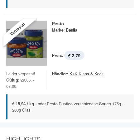
Pesto
Verpasst!
Marke:
Barilla
Preis:
€ 2,79
Leider verpasst!
Händler:
K+K Klaas & Kock
Gültig:
29.05. -
03.06.
€ 15,94 / kg -
oder Pesto Rustico verschiedene Sorten 175g -
200g Glas
HIGHLIGHTS