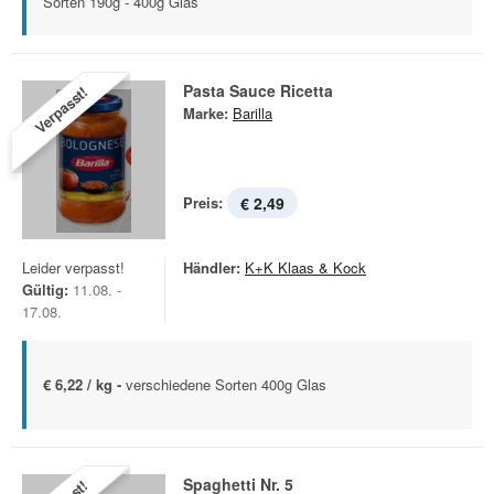
Sorten 190g - 400g Glas
Pasta Sauce Ricetta
Verpasst!
Marke:
Barilla
Preis:
€ 2,49
Leider verpasst!
Händler:
K+K Klaas & Kock
Gültig:
11.08. -
17.08.
€ 6,22 / kg -
verschiedene Sorten 400g Glas
Spaghetti Nr. 5