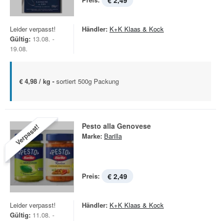
€ 2,49
Leider verpasst!
Händler:
K+K Klaas & Kock
Gültig:
13.08. -
19.08.
€ 4,98 / kg -
sortiert 500g Packung
Pesto alla Genovese
Verpasst!
Marke:
Barilla
Preis:
€ 2,49
Leider verpasst!
Händler:
K+K Klaas & Kock
Gültig:
11.08. -