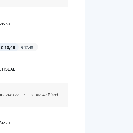
Beck's
€ 10,49
€ 17,49
:
HOL'AB
r./ 24x0.33 Ltr. + 3.10/3.42 Pfand
Beck's