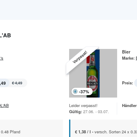
L'AB
Bier
Verpasst!
's
Marke:
,49
Preis:
€ 4,49
-
37
%
L'AB
Leider verpasst!
Händler
Gültig:
27.06. - 03.07.
+ 0.48 Pfand
€ 1,38 / l -
versch. Sorten 24 x 0.33