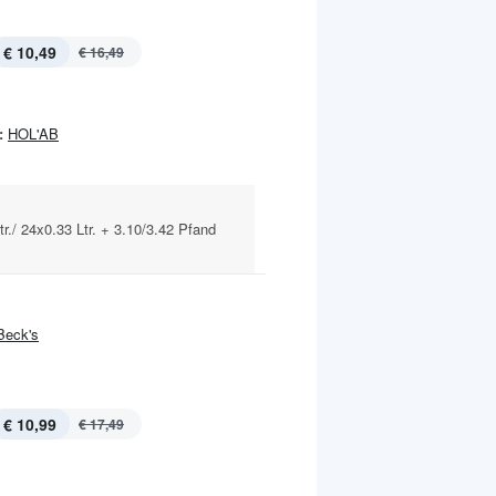
€ 10,49
€ 16,49
:
HOL'AB
r./ 24x0.33 Ltr. + 3.10/3.42 Pfand
Beck's
€ 10,99
€ 17,49