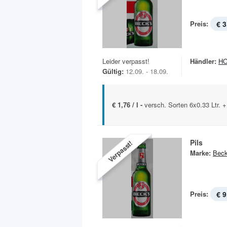
Preis:
€ 3
Leider verpasst!
Händler:
HO
Gültig:
12.09. - 18.09.
€ 1,76 / l -
versch. Sorten 6x0.33 Ltr. 
Pils
Verpasst!
Marke:
Beck
Preis:
€ 9