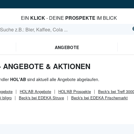
EIN
KLICK
- DEINE
PROSPEKTE
IM BLICK
ANGEBOTE
 - ANGEBOTE & AKTIONEN
ndler
HOL'AB
sind aktuell alle Angebote abgelaufen.
gebote
HOL'AB
Angebote
HOL'AB
Prospekte
Beck's bei Treff 300
 bilgro
Beck's bei EDEKA Struve
Beck's bei EDEKA Frischemarkt