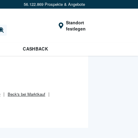
56.122.869 Prospekte & Angebote
Standort
festlegen
×
Verrate uns deinen Standort um
Angebote in
deiner Nähe
zu sehen.
CASHBACK
Standort festlegen
0
Beck's bei Marktkauf