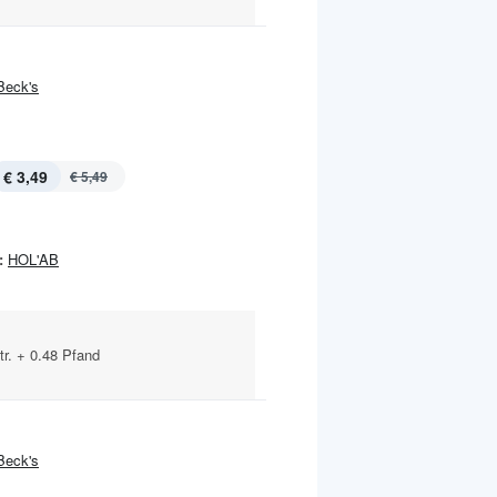
Beck's
€ 3,49
€ 5,49
:
HOL'AB
tr. + 0.48 Pfand
Beck's