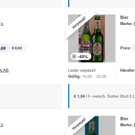
Bier
Verpasst!
's
Marke:
,69
Preis:
€ 0,89
-
40
%
L'AB
Leider verpasst!
Händler
Gültig:
16.05. - 22.05.
€ 1,04 / l -
versch. Sorten 20x0.5 Lt
Bier
Verpasst!
's
Marke: