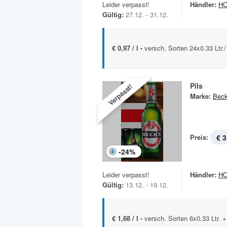
Leider verpasst!
Händler:
HO
Gültig:
27.12. - 31.12.
€ 0,97 / l -
versch. Sorten 24x0.33 Ltr./
Pils
Verpasst!
Marke:
Beck
Preis:
€ 3
-
24
%
Leider verpasst!
Händler:
HO
Gültig:
13.12. - 19.12.
€ 1,68 / l -
versch. Sorten 6x0.33 Ltr. 