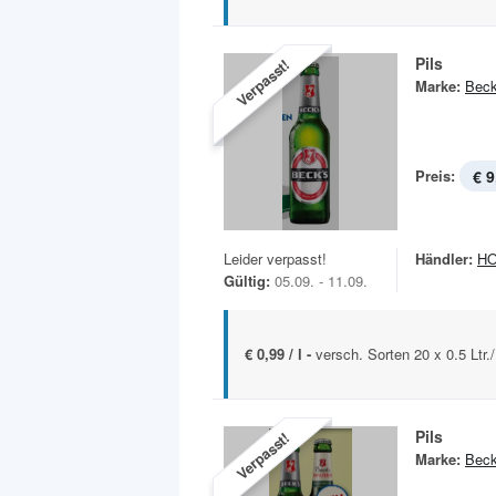
Pils
Verpasst!
Marke:
Beck
Preis:
€ 9
Leider verpasst!
Händler:
HO
Gültig:
05.09. - 11.09.
€ 0,99 / l -
versch. Sorten 20 x 0.5 Ltr.
Pils
Verpasst!
Marke:
Beck