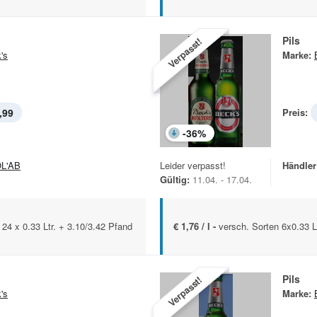
Pils
Verpasst!
's
Marke:
,99
Preis:
-
36
%
L'AB
Leider verpasst!
Händler
Gültig:
11.04. - 17.04.
/ 24 x 0.33 Ltr. + 3.10/3.42 Pfand
€ 1,76 / l -
versch. Sorten 6x0.33 L
Pils
Verpasst!
's
Marke: