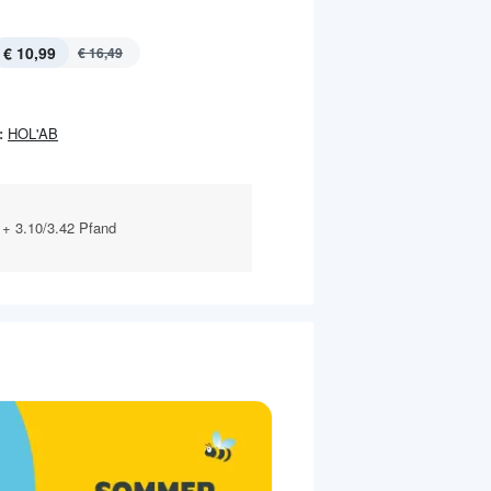
€ 10,99
€ 16,49
:
HOL'AB
. + 3.10/3.42 Pfand