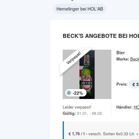
Hemelinger bei HOL'AB
BECK'S ANGEBOTE BEI HO
Bier
Verpasst!
Marke:
Beck
Preis:
€ 3
-
22
%
Leider verpasst!
Händler:
HO
Gültig:
31.01. - 06.02.
€ 1,76 / l -
versch. Sorten 6x0.33 Ltr. 