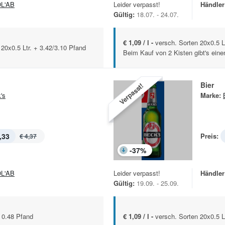
L'AB
Leider verpasst!
Händler
Gültig:
18.07. - 24.07.
€ 1,09 / l -
versch. Sorten 20x0.5 Lt
 20x0.5 Ltr. + 3.42/3.10 Pfand
Beim Kauf von 2 Kisten gibt's einen
Bier
Verpasst!
's
Marke:
,33
Preis:
€ 4,37
-
37
%
L'AB
Leider verpasst!
Händler
Gültig:
19.09. - 25.09.
+ 0.48 Pfand
€ 1,09 / l -
versch. Sorten 20x0.5 Lt