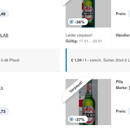
,49
Preis:
-
36
%
L'AB
Leider verpasst!
Händler
Gültig:
17.01. - 23.01.
+ 0.48 Pfand
€ 1,04 / l -
versch. Sorten 20x0.5 Lt
Pils
Verpasst!
's
Marke:
,73
Preis:
-
37
%