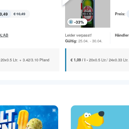
0,49
Preis:
€ 16,49
-
33
%
L'AB
Leider verpasst!
Händler
Gültig:
25.04. - 30.04.
 20x0.5 Ltr. + 3.42/3.10 Pfand
€ 1,09 / l -
20x0.5 Ltr./ 24x0.33 Ltr