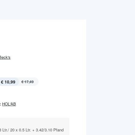
Beck's
€ 10,99
€ 17,49
:
HOL'AB
 Ltr./ 20 x 0.5 Ltr. + 3.42/3.10 Pfand