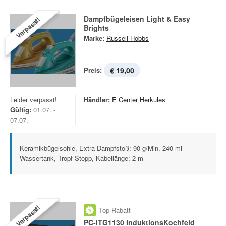
Dampfbügeleisen Light & Easy
Verpasst!
Brights
Marke:
Russell Hobbs
Preis:
€ 19,00
Leider verpasst!
Händler:
E Center Herkules
Gültig:
01.07. -
07.07.
Keramikbügelsohle, Extra-Dampfstoß: 90 g/Min. 240 ml
Wassertank, Tropf-Stopp, Kabellänge: 2 m
Verpasst!
Top Rabatt
PC-ITG1130 InduktionsKochfeld