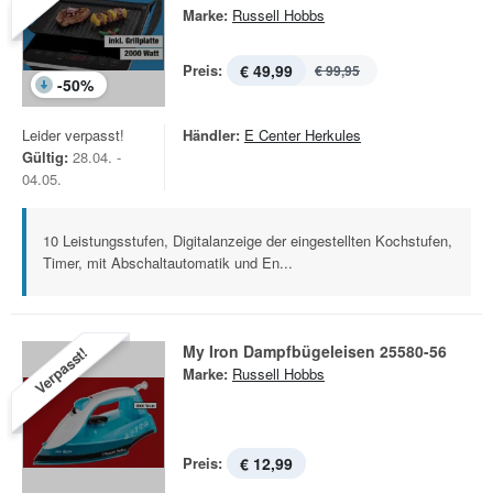
Marke:
Russell Hobbs
Preis:
€ 49,99
€ 99,95
-
50
%
Leider verpasst!
Händler:
E Center Herkules
Gültig:
28.04. -
04.05.
10 Leistungsstufen, Digitalanzeige der eingestellten Kochstufen,
Timer, mit Abschaltautomatik und En...
My Iron Dampfbügeleisen 25580-56
Verpasst!
Marke:
Russell Hobbs
Preis:
€ 12,99