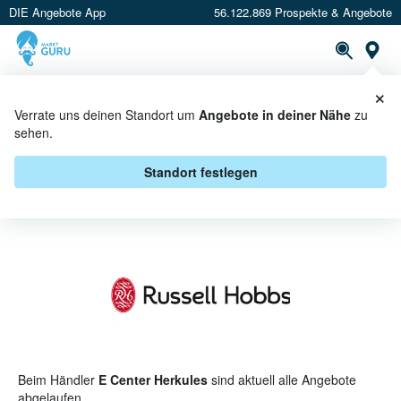
DIE Angebote App
56.122.869 Prospekte & Angebote
St
×
PROSPEKTE
ANGEBOTE
CASHBACK
Verrate uns deinen Standort um
Angebote in deiner Nähe
zu
sehen.
RUSSELL HOBBS BEI E CENTER
HERKULES - ANGEBOTE &
Standort festlegen
AKTIONEN
Beim Händler
E Center Herkules
sind aktuell alle Angebote
abgelaufen.