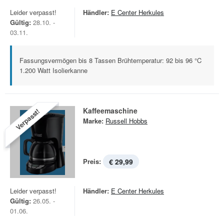
Leider verpasst!
Händler:
E Center Herkules
Gültig:
28.10. -
03.11.
Fassungsvermögen bis 8 Tassen Brühtemperatur: 92 bis 96 °C
1.200 Watt Isolierkanne
Kaffeemaschine
Verpasst!
Marke:
Russell Hobbs
Preis:
€ 29,99
Leider verpasst!
Händler:
E Center Herkules
Gültig:
26.05. -
01.06.