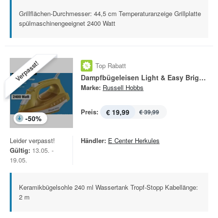
Grillflächen-Durchmesser: 44,5 cm Temperaturanzeige Grillplatte
spülmaschinengeeignet 2400 Watt
Verpasst!
Top Rabatt
Dampfbügeleisen Light & Easy Brights 24830-56
Marke:
Russell Hobbs
Preis:
€ 19,99
€ 39,99
-
50
%
Leider verpasst!
Händler:
E Center Herkules
Gültig:
13.05. -
19.05.
Keramikbügelsohle 240 ml Wassertank Tropf-Stopp Kabellänge:
2 m