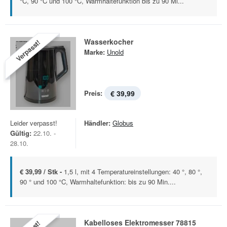
°C, 90 °C und 100 °C, Warmhaltefunktion bis zu 90 Mi...
Wasserkocher
Verpasst!
Marke:
Unold
Preis:
€ 39,99
Leider verpasst!
Händler:
Globus
Gültig:
22.10. -
28.10.
€ 39,99 / Stk -
1,5 l, mit 4 Temperatureinstellungen: 40 °, 80 °,
90 ° und 100 °C, Warmhaltefunktion: bis zu 90 Min....
Kabelloses Elektromesser 78815