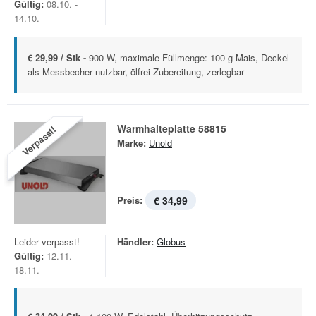
Gültig:
08.10. -
14.10.
€ 29,99 / Stk -
900 W, maximale Füllmenge: 100 g Mais, Deckel
als Messbecher nutzbar, ölfrei Zubereitung, zerlegbar
Warmhalteplatte 58815
Verpasst!
Marke:
Unold
Preis:
€ 34,99
Leider verpasst!
Händler:
Globus
Gültig:
12.11. -
18.11.