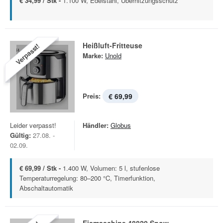
€ 34,99 / Stk -
1.100 W, Edelstahl, Überhitzungsschutz
Heißluft-Fritteuse
Verpasst!
Marke:
Unold
Preis:
€ 69,99
Leider verpasst!
Händler:
Globus
Gültig:
27.08. -
02.09.
€ 69,99 / Stk -
1.400 W, Volumen: 5 l, stufenlose
Temperaturregelung: 80–200 °C, Timerfunktion,
Abschaltautomatik