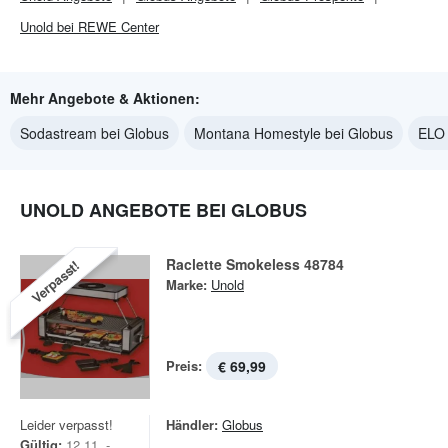
Unold bei REWE Center
Mehr Angebote & Aktionen:
Sodastream bei Globus
Montana Homestyle bei Globus
ELO 
UNOLD ANGEBOTE BEI GLOBUS
Raclette Smokeless 48784
Verpasst!
Marke:
Unold
Preis:
€ 69,99
Leider verpasst!
Händler:
Globus
Gültig:
12.11. -