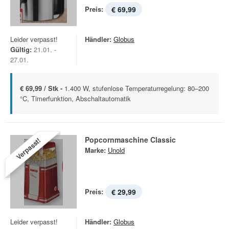
Preis:
€ 69,99
Leider verpasst!
Händler:
Globus
Gültig:
21.01. -
27.01.
€ 69,99 / Stk -
1.400 W, stufenlose Temperaturregelung: 80–200
°C, Timerfunktion, Abschaltautomatik
Popcornmaschine Classic
Verpasst!
Marke:
Unold
Preis:
€ 29,99
Leider verpasst!
Händler:
Globus