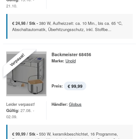
21.10.
€ 24,98 / Stk -
380 W, Aufheizzeit: ca. 10 Min., bis ca. 65 °C,
Abschaltautomatik, Überhitzungsschutz, inkl. Stoffbe...
Backmeister 68456
Verpasst!
Marke:
Unold
Preis:
€ 99,99
Leider verpasst!
Händler:
Globus
Gültig:
27.08. -
02.09.
€ 99,99 / Stk -
550 W, keramikbeschichtet, 16 Programme,