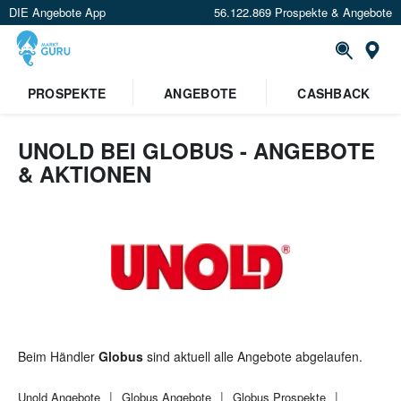
DIE Angebote App
56.122.869 Prospekte & Angebote
St
×
PROSPEKTE
ANGEBOTE
CASHBACK
Verrate uns deinen Standort um
Angebote in deiner Nähe
zu
sehen.
UNOLD BEI GLOBUS - ANGEBOTE
& AKTIONEN
Standort festlegen
Beim Händler
Globus
sind aktuell alle Angebote abgelaufen.
Unold
Angebote
Globus
Angebote
Globus
Prospekte