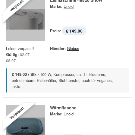
Eismaschine 48820 Snow
Verpasst!
Marke:
Unold
Preis:
€ 149,00
Leider verpasst!
Händler:
Globus
Gültig:
02.07. -
08.07.
€ 149,00 / Stk -
100 W, Kompressor, ca. 1 l Eiscreme,
entnehmbarer Eisbehälter, Sichtfenster, auch für veganes,
lakto...
Wärmflasche
Verpasst!
Marke:
Unold