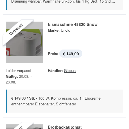
Bräunung wählbar, Warmhaltefunktion, bis 1 kg Brot, 15 Std....
Eismaschine 48820 Snow
Verpasst!
Marke:
Unold
Preis:
€ 149,00
Leider verpasst!
Händler:
Globus
Gültig:
20.08. -
26.08.
€ 149,00 / Stk -
100 W, Kompressor, ca. 1 l Eiscreme,
entnehmbarer Eisbehälter, Sichtfenster
Brotbackautomat