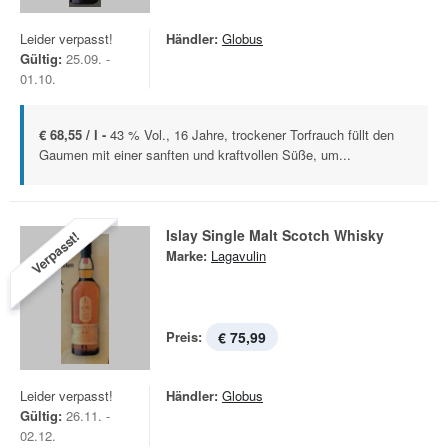
Leider verpasst!
Händler:
Globus
Gültig:
25.09. -
01.10.
€ 68,55 / l -
43 % Vol., 16 Jahre, trockener Torfrauch füllt den
Gaumen mit einer sanften und kraftvollen Süße, um...
Islay Single Malt Scotch Whisky
Verpasst!
Marke:
Lagavulin
Preis:
€ 75,99
Leider verpasst!
Händler:
Globus
Gültig:
26.11. -
02.12.