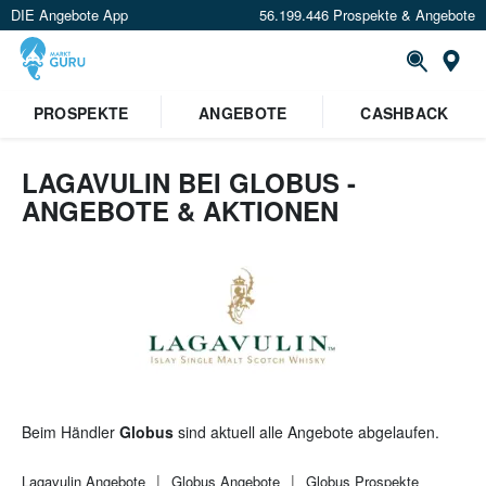
DIE Angebote App
56.199.446 Prospekte & Angebote
St
×
PROSPEKTE
ANGEBOTE
CASHBACK
Verrate uns deinen Standort um
Angebote in deiner Nähe
zu
sehen.
LAGAVULIN BEI GLOBUS -
ANGEBOTE & AKTIONEN
Standort festlegen
Beim Händler
Globus
sind aktuell alle Angebote abgelaufen.
Lagavulin
Angebote
Globus
Angebote
Globus
Prospekte