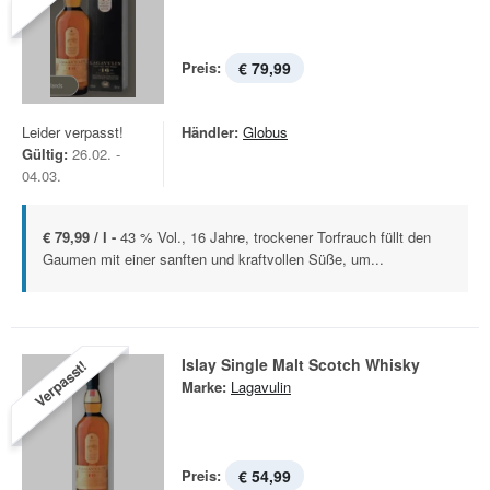
Preis:
€ 79,99
Leider verpasst!
Händler:
Globus
Gültig:
26.02. -
04.03.
€ 79,99 / l -
43 % Vol., 16 Jahre, trockener Torfrauch füllt den
Gaumen mit einer sanften und kraftvollen Süße, um...
Islay Single Malt Scotch Whisky
Verpasst!
Marke:
Lagavulin
Preis:
€ 54,99