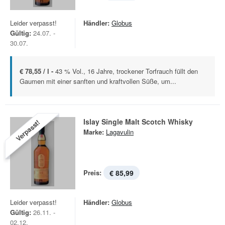
Leider verpasst!
Händler:
Globus
Gültig:
24.07. -
30.07.
€ 78,55 / l -
43 % Vol., 16 Jahre, trockener Torfrauch füllt den
Gaumen mit einer sanften und kraftvollen Süße, um...
Islay Single Malt Scotch Whisky
Verpasst!
Marke:
Lagavulin
Preis:
€ 85,99
Leider verpasst!
Händler:
Globus
Gültig:
26.11. -
02.12.