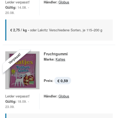
Leider verpasst!
Händler:
Globus
Gültig:
14.08. -
20.08.
€ 2,75 / kg -
oder Lakritz Verschiedene Sorten, je 115–200 g
Fruchtgummi
Verpasst!
Marke:
Katjes
Preis:
€ 0,59
Leider verpasst!
Händler:
Globus
Gültig:
18.09. -
23.09.