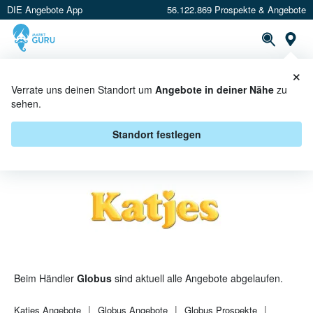
DIE Angebote App
56.122.869 Prospekte & Angebote
St
×
PROSPEKTE
ANGEBOTE
CASHBACK
Verrate uns deinen Standort um
Angebote in deiner Nähe
zu
sehen.
KATJES BEI GLOBUS - ANGEBOTE
& AKTIONEN
Standort festlegen
Beim Händler
Globus
sind aktuell alle Angebote abgelaufen.
Katjes
Angebote
Globus
Angebote
Globus
Prospekte