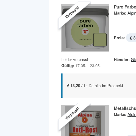
Pure Farb
Verpasst!
Marke:
Alpi
Preis:
€ 3
Leider verpasst!
Händler:
Gl
Gültig:
17.05. - 23.05.
€ 13,20 / l -
Details im Prospekt
Metallschu
Verpasst!
Marke:
Alpi