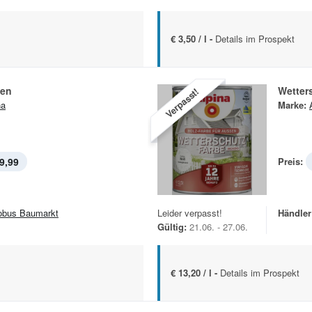
€ 3,50 / l -
Details im Prospekt
ben
Wetter
Verpasst!
na
Marke:
9,99
Preis:
obus Baumarkt
Leider verpasst!
Händler
Gültig:
21.06. - 27.06.
€ 13,20 / l -
Details im Prospekt