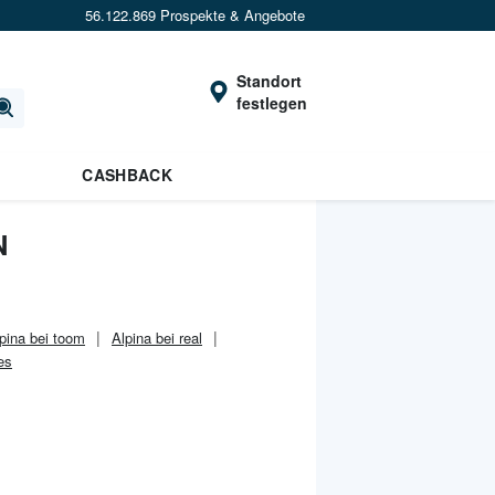
56.122.869 Prospekte & Angebote
Standort
festlegen
CASHBACK
N
pina bei toom
Alpina bei real
es