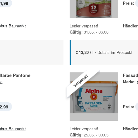
4,99
Preis:
obus Baumarkt
Leider verpasst!
Händler
Gültig:
31.05. - 06.06.
€ 13,20 / l -
Details im Prospekt
farbe Pantone
Fassad
Verpasst!
na
Marke:
2,99
Preis:
obus Baumarkt
Leider verpasst!
Händler
Gültig:
25.05. - 30.05.