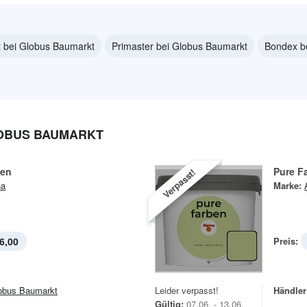
t bei Globus Baumarkt
Primaster bei Globus Baumarkt
Bondex b
LOBUS BAUMARKT
ben
Pure F
Verpasst!
na
Marke:
6,00
Preis:
obus Baumarkt
Leider verpasst!
Händler
Gültig:
07.06. - 13.06.