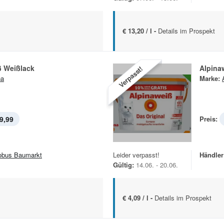
€ 13,20 / l -
Details im Prospekt
ß Weißlack
Alpina
Verpasst!
na
Marke:
9,99
Preis:
obus Baumarkt
Leider verpasst!
Händler
Gültig:
14.06. - 20.06.
€ 4,09 / l -
Details im Prospekt