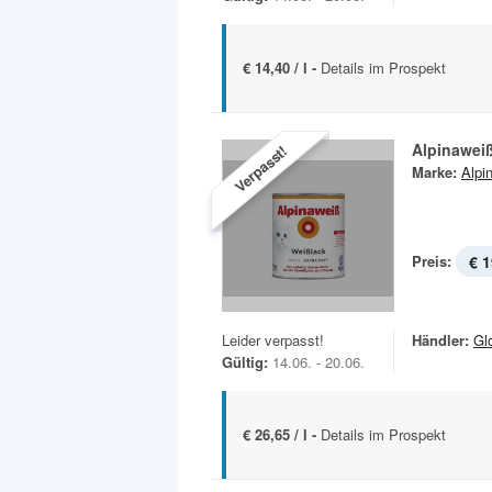
€ 14,40 / l -
Details im Prospekt
Alpinawei
Verpasst!
Marke:
Alpi
Preis:
€ 1
Leider verpasst!
Händler:
Gl
Gültig:
14.06. - 20.06.
€ 26,65 / l -
Details im Prospekt