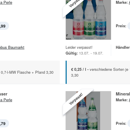
Verpasst!
ia Perle
Marke:
,99
Preis:
Leider verpasst!
Händler
obus Baumarkt
Gültig:
13.07. - 19.07.
€ 0,25 / l -
verschiedene Sorten je
x 0,7-l-MW Flasche + Pfand 3,30
3,30
sser
Minera
Verpasst!
ia Perle
Marke:
,79
Preis: