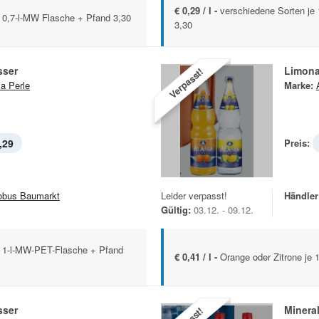
€ 0,29 / l -
verschiedene Sorten je
x 0,7-l-MW Flasche + Pfand 3,30
3,30
sser
Limon
Verpasst!
ia Perle
Marke:
,29
Preis:
obus Baumarkt
Leider verpasst!
Händler
Gültig:
03.12. - 09.12.
x 1-l-MW-PET-Flasche + Pfand
€ 0,41 / l -
Orange oder Zitrone je 
sser
Minera