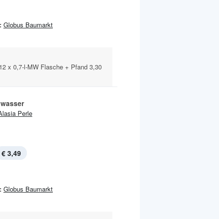
:
Globus Baumarkt
 12 x 0,7-l-MW Flasche + Pfand 3,30
lwasser
Alasia Perle
€ 3,49
:
Globus Baumarkt