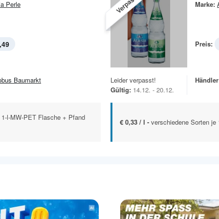
Verpasst!
ia Perle
Marke:
,49
Preis:
obus Baumarkt
Leider verpasst!
Händler
Gültig:
14.12. - 20.12.
x 1-l-MW-PET Flasche + Pfand
€ 0,33 / l -
verschiedene Sorten je