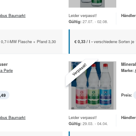
obus Baumarkt
Leider verpasst!
Händler
Gültig:
27.07. - 02.08.
x 0,7-l-MW Flasche + Pfand 3,30
€ 0,33 / l -
verschiedene Sorten je
sser
Minera
Verpasst!
ia Perle
Marke:
,49
Preis:
obus Baumarkt
Leider verpasst!
Händler
Gültig:
29.03. - 04.04.