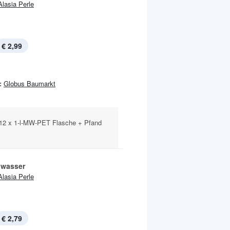
Alasia Perle
€ 2,99
:
Globus Baumarkt
 12 x 1-l-MW-PET Flasche + Pfand
lwasser
Alasia Perle
€ 2,79