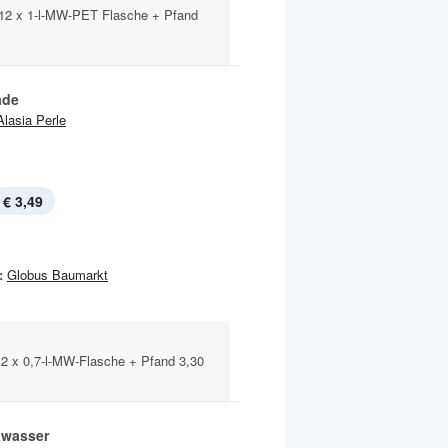
 12 x 1-l-MW-PET Flasche + Pfand
ade
Alasia Perle
€ 3,49
:
Globus Baumarkt
12 x 0,7-l-MW-Flasche + Pfand 3,30
lwasser