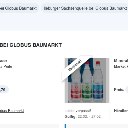
bei Globus Baumarkt
Ileburger Sachsenquelle bei Globus Baumarkt
 BEI GLOBUS BAUMARKT
sser
Minera
Verpasst!
ia Perle
Marke:
,79
Preis:
obus Baumarkt
Leider verpasst!
Händler
Gültig:
22.02. - 27.02.