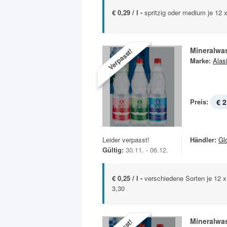
€ 0,29 / l -
spritzig oder medium je 12 
Mineralwa
Verpasst!
Marke:
Alas
Preis:
€ 2
Leider verpasst!
Händler:
Gl
Gültig:
30.11. - 06.12.
€ 0,25 / l -
verschiedene Sorten je 12 
3,30
Mineralwa