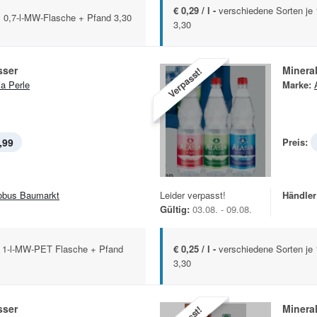
€ 0,29 / l -
verschiedene Sorten je
x 0,7-l-MW-Flasche + Pfand 3,30
3,30
sser
Minera
Verpasst!
ia Perle
Marke:
,99
Preis:
obus Baumarkt
Leider verpasst!
Händler
Gültig:
03.08. - 09.08.
x 1-l-MW-PET Flasche + Pfand
€ 0,25 / l -
verschiedene Sorten je
3,30
sser
Minera