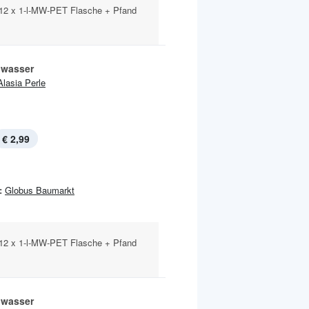
 12 x 1-l-MW-PET Flasche + Pfand
lwasser
Alasia Perle
€ 2,99
:
Globus Baumarkt
 12 x 1-l-MW-PET Flasche + Pfand
lwasser