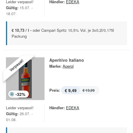
Leider verpasst!
Händler:
EDEKA
Gültig:
15.07. -
18.07.
€ 10,73 / l -
oder Campari Spritz 10,5% Vol. je 3x0,2l/0,175l
Packung
Aperitivo Italiano
Verpasst!
Marke:
Aperol
Preis:
€ 9,49
€ 13,99
-
32
%
Leider verpasst!
Händler:
EDEKA
Gültig:
26.07. -
01.08.