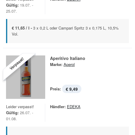
Gültig:
19.07. -
25.07.
€ 11,65 / l -
3 x 0,2 L oder Campari Spritz 3 x 0,175 L, 10,5%
Vol.
Aperitivo Italiano
Verpasst!
Marke:
Aperol
Preis:
€ 9,49
Leider verpasst!
Händler:
EDEKA
Gültig:
26.07. -
01.08.