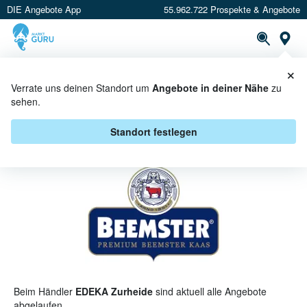
DIE Angebote App
55.962.722 Prospekte & Angebote
St
×
PROSPEKTE
ANGEBOTE
CASHBACK
Verrate uns deinen Standort um
Angebote in deiner Nähe
zu
sehen.
BEEMSTER BEI EDEKA ZURHEIDE
- ANGEBOTE & AKTIONEN
Standort festlegen
Beim Händler
EDEKA Zurheide
sind aktuell alle Angebote
abgelaufen.