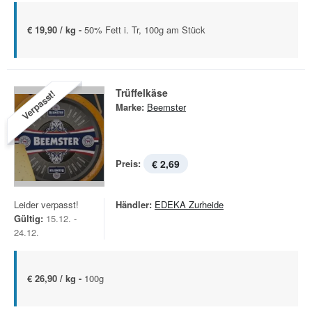
€ 19,90 / kg -
50% Fett i. Tr, 100g am Stück
Trüffelkäse
Verpasst!
Marke:
Beemster
Preis:
€ 2,69
Leider verpasst!
Händler:
EDEKA Zurheide
Gültig:
15.12. -
24.12.
€ 26,90 / kg -
100g