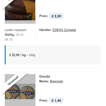
Preis:
€ 2,29
Leider verpasst!
Händler:
EDEKA Zurheide
Gültig:
15.12. -
24.12.
€ 22,90 / kg -
100g
Gouda
Verpasst!
Marke:
Beemster
Preis:
€ 1,49