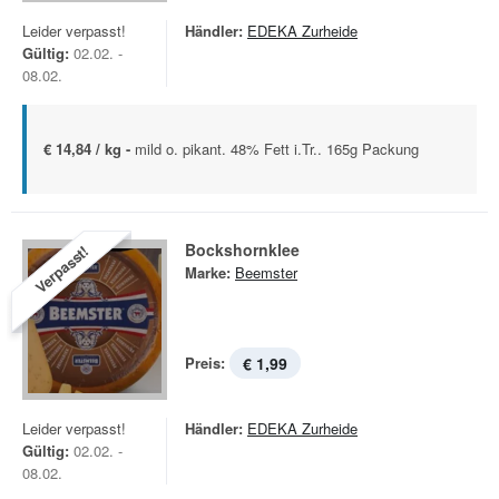
Leider verpasst!
Händler:
EDEKA Zurheide
Gültig:
02.02. -
08.02.
€ 14,84 / kg -
mild o. pikant. 48% Fett i.Tr.. 165g Packung
Bockshornklee
Verpasst!
Marke:
Beemster
Preis:
€ 1,99
Leider verpasst!
Händler:
EDEKA Zurheide
Gültig:
02.02. -
08.02.