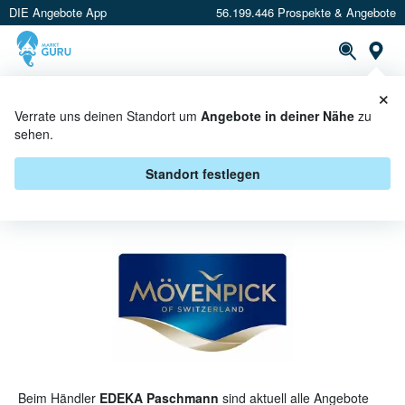
DIE Angebote App
56.199.446 Prospekte & Angebote
St
×
PROSPEKTE
ANGEBOTE
CASHBACK
Verrate uns deinen Standort um
Angebote in deiner Nähe
zu
sehen.
MÖVENPICK BEI EDEKA
PASCHMANN - ANGEBOTE &
Standort festlegen
AKTIONEN
Beim Händler
EDEKA Paschmann
sind aktuell alle Angebote