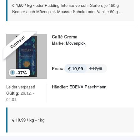
€ 4,60 / kg -
oder Pudding Intense versch. Sorten, je 150 g
Becher auch Mövenpick Mousse Schoko oder Vanille 80 g ...
Caffè Crema
Verpasst!
Marke:
Mövenpick
Preis:
€ 10,99
€ 17,49
-
37
%
Leider verpasst!
Händler:
EDEKA Paschmann
Gültig:
26.12. -
04.01.
€ 10,99 / kg -
1kg