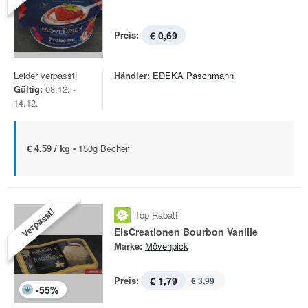
Preis:
€ 0,69
Leider verpasst!
Händler:
EDEKA Paschmann
Gültig:
08.12. -
14.12.
€ 4,59 / kg -
150g Becher
Verpasst!
Top Rabatt
EisCreationen Bourbon Vanille
Marke:
Mövenpick
Preis:
€ 1,79
€ 3,99
-
55
%