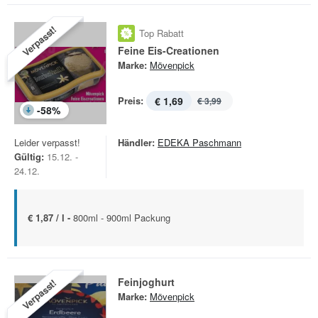
Verpasst!
Top Rabatt
Feine Eis-Creationen
Marke:
Mövenpick
Preis:
€ 1,69
€ 3,99
-
58
%
Leider verpasst!
Händler:
EDEKA Paschmann
Gültig:
15.12. -
24.12.
€ 1,87 / l -
800ml - 900ml Packung
Feinjoghurt
Verpasst!
Marke:
Mövenpick