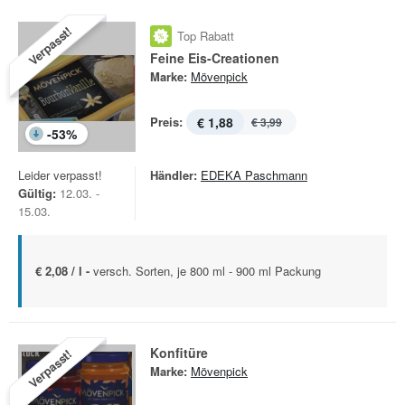
Verpasst!
Top Rabatt
Feine Eis-Creationen
Marke:
Mövenpick
Preis:
€ 1,88
€ 3,99
-
53
%
Leider verpasst!
Händler:
EDEKA Paschmann
Gültig:
12.03. -
15.03.
€ 2,08 / l -
versch. Sorten, je 800 ml - 900 ml Packung
Konfitüre
Verpasst!
Marke:
Mövenpick