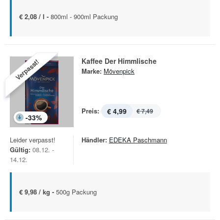
€ 2,08 / l -
800ml - 900ml Packung
Kaffee Der Himmlische
Verpasst!
Marke:
Mövenpick
Preis:
€ 4,99
€ 7,49
-
33
%
Leider verpasst!
Händler:
EDEKA Paschmann
Gültig:
08.12. -
14.12.
€ 9,98 / kg -
500g Packung