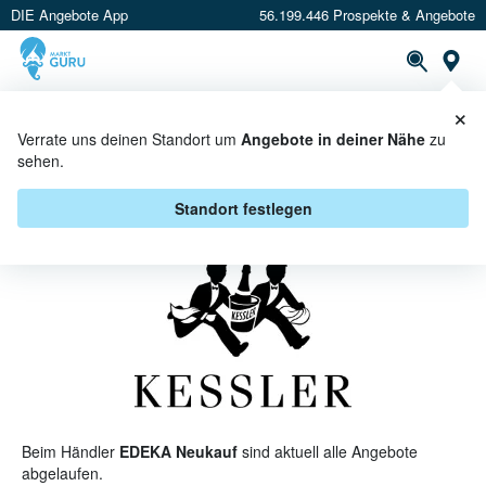
DIE Angebote App
56.199.446 Prospekte & Angebote
St
×
PROSPEKTE
ANGEBOTE
CASHBACK
Verrate uns deinen Standort um
Angebote in deiner Nähe
zu
sehen.
KESSLER BEI EDEKA NEUKAUF -
ANGEBOTE & AKTIONEN
Standort festlegen
Beim Händler
EDEKA Neukauf
sind aktuell alle Angebote
abgelaufen.