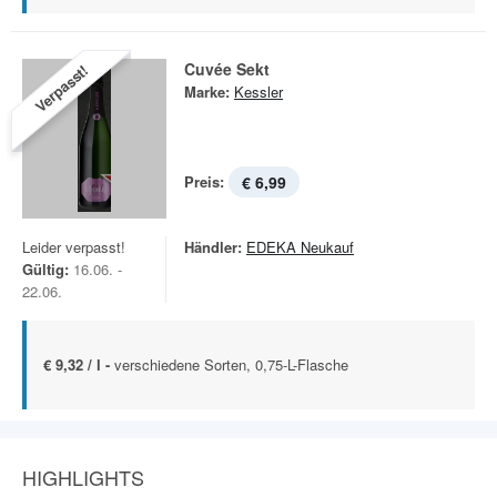
Cuvée Sekt
Verpasst!
Marke:
Kessler
Preis:
€ 6,99
Leider verpasst!
Händler:
EDEKA Neukauf
Gültig:
16.06. -
22.06.
€ 9,32 / l -
verschiedene Sorten, 0,75-L-Flasche
HIGHLIGHTS