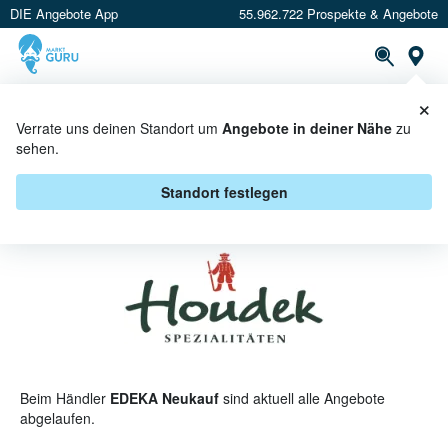
DIE Angebote App
55.962.722 Prospekte & Angebote
St
×
PROSPEKTE
ANGEBOTE
CASHBACK
Verrate uns deinen Standort um
Angebote in deiner Nähe
zu
sehen.
HOUDEK BEI EDEKA NEUKAUF -
ANGEBOTE & AKTIONEN
Standort festlegen
Beim Händler
EDEKA Neukauf
sind aktuell alle Angebote
abgelaufen.