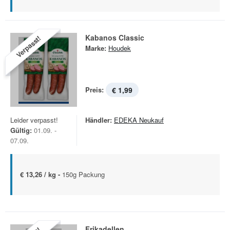
Kabanos Classic
Verpasst!
Marke:
Houdek
Preis:
€ 1,99
Leider verpasst!
Händler:
EDEKA Neukauf
Gültig:
01.09. -
07.09.
€ 13,26 / kg -
150g Packung
Frikadellen