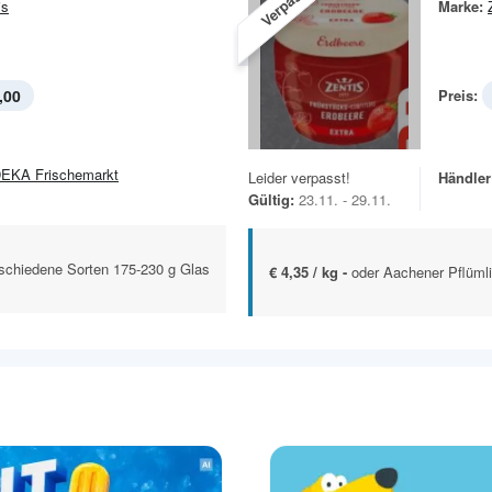
Verpasst!
is
Marke:
,00
Preis:
EKA Frischemarkt
Leider verpasst!
Händler
Gültig:
23.11. - 29.11.
rschiedene Sorten 175-230 g Glas
€ 4,35 / kg -
oder Aachener Pflümli