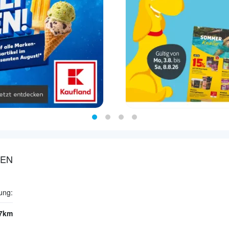
LEN
ung:
.7km