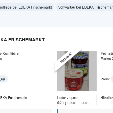
ndliebe bei EDEKA Frischemarkt
Schwartau bei EDEKA Frischemar
EKA FRISCHEMARKT
s-Konfitüre
Frühst
Verpasst!
is
Marke:
,49
Preis:
EKA Frischemarkt
Leider verpasst!
Händler
Gültig:
25.01. - 31.01.