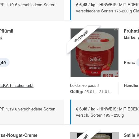
 1.19 € verschiedene Sorten
€ 6,48 / kg -
HINWEIS: MIT EDEKA 
verschiedene Sorten 175-230 g Gl
flümli
Frühst
Verpasst!
is
Marke:
,49
Preis:
EKA Frischemarkt
Leider verpasst!
Händler
Gültig:
25.01. - 31.01.
 1.19 € verschiedene Sorten
€ 6,48 / kg -
HINWEIS: MIT EDEKA 
versch. Sorten 195 - 230 g
spli Nuss-Nougat-Creme
Smile K