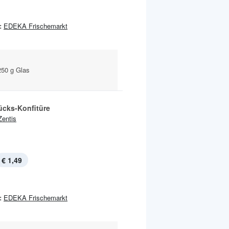
:
EDEKA Frischemarkt
250 g Glas
ücks-Konfitüre
Zentis
€ 1,49
:
EDEKA Frischemarkt