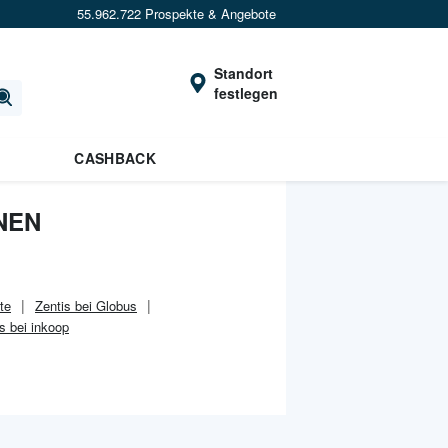
55.962.722 Prospekte & Angebote
Standort
festlegen
CASHBACK
NEN
te
Zentis bei Globus
s bei inkoop