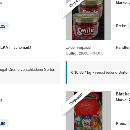
Verpasst!
is
Marke:
,22
Preis:
EKA Frischemarkt
Leider verpasst!
Händler
Gültig:
28.06. - 04.07.
ugat-Creme verschiedene Sorten
€ 10,83 / kg -
verschiedene Sorten
Bärche
Verpasst!
is
Marke:
,99
Preis: