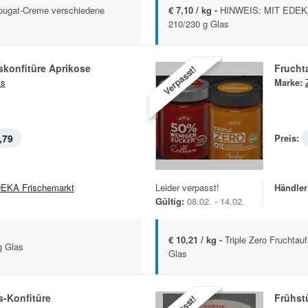
ougat-Creme verschiedene
€ 7,10 / kg -
HINWEIS: MIT EDEKA 
210/230 g Glas
skonfitüre Aprikose
Frucht
Verpasst!
is
Marke:
,79
Preis:
EKA Frischemarkt
Leider verpasst!
Händler
Gültig:
08.02. - 14.02.
€ 10,21 / kg -
Triple Zero Fruchtau
g Glas
Glas
s-Konfitüre
Frühst