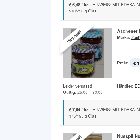
€ 6,48 / kg -
HINWEIS: MIT EDEKA APP
210/230 g Glas
Aachener P
Verpasst!
Marke:
Zent
Preis:
€ 1
Leider verpasst!
Händler:
ED
Gültig:
25.05. - 30.05.
€ 7,64 / kg -
HINWEIS: MIT EDEKA APP
175/195 g Glas
Nus