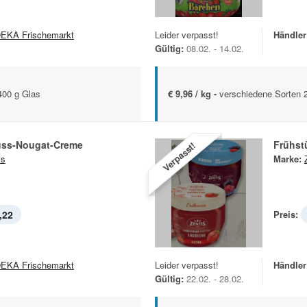
EKA Frischemarkt
Leider verpasst!
Händler
Gültig:
08.02. - 14.02.
400 g Glas
€ 9,96 / kg -
verschiedene Sorten 
spli Nuss-Nougat-Creme
Frühst
Verpasst!
is
Marke:
,22
Preis:
EKA Frischemarkt
Leider verpasst!
Händler
Gültig:
22.02. - 28.02.