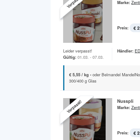
Verpasst!
Marke:
Zent
Preis:
€ 2
Leider verpasst!
Händler:
ED
Gültig:
01.03. - 07.03.
€ 5,55 / kg -
oder Belmandel MandelNo
300/400 g Glas
Nusspli
Verpasst!
Marke:
Zent
Preis:
€ 2