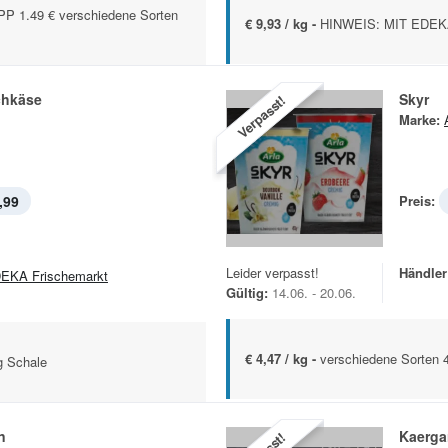
 1.49 € verschiedene Sorten
€ 9,93 / kg -
HINWEIS: MIT EDEKA 
chkäse
Skyr
Verpasst!
Marke:
,99
Preis:
Leider verpasst!
Händler
EKA Frischemarkt
Gültig:
14.06. - 20.06.
€ 4,47 / kg -
verschiedene Sorten 
g Schale
n
Kaerga