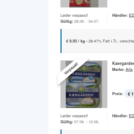
Leider verpasst!
Händler:
ED
Gültig:
28.06. - 04.07.
€ 9,93 / kg -
28-47% Fett i.Tr., versch
Kaergarde
Verpasst!
Marke:
Arla
Preis:
€ 1
Leider verpasst!
Händler:
ED
Gültig:
07.06. - 13.06.