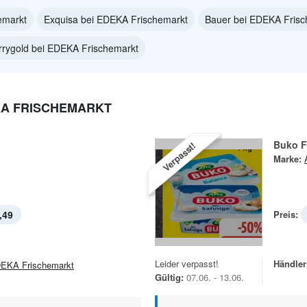
emarkt
Exquisa bei EDEKA Frischemarkt
Bauer bei EDEKA Frisc
rrygold bei EDEKA Frischemarkt
KA FRISCHEMARKT
Buko F
Verpasst!
Marke:
,49
Preis:
Leider verpasst!
Händler
EKA Frischemarkt
Gültig:
07.06. - 13.06.