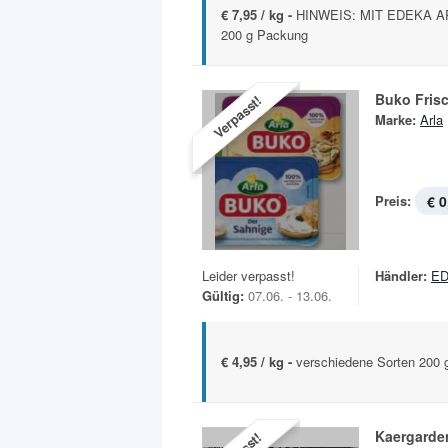
€ 7,95 / kg -
HINWEIS: MIT EDEKA APP
200 g Packung
Buko Fris
Verpasst!
Marke:
Arla
Preis:
€ 0
Leider verpasst!
Händler:
ED
Gültig:
07.06. - 13.06.
€ 4,95 / kg -
verschiedene Sorten 200 
Kaergarde