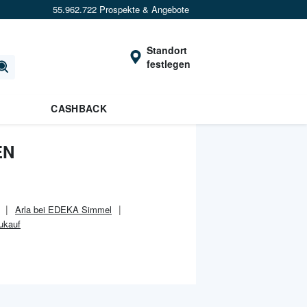
55.962.722 Prospekte & Angebote
Standort
festlegen
CASHBACK
EN
Arla bei EDEKA Simmel
ukauf