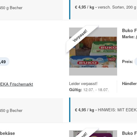
€ 4,95 / kg -
versch. Sorten, 200 g
450 g Becher
Buko F
Verpasst!
Marke:
,49
Preis:
Leider verpasst!
Händler
EKA Frischemarkt
Gültig:
12.07. - 18.07.
€ 4,95 / kg -
HINWEIS: MIT EDEKA 
450 g Becher
ibekäse
Buko F