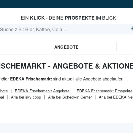
EIN
KLICK
- DEINE
PROSPEKTE
IM BLICK
ANGEBOTE
RISCHEMARKT - ANGEBOTE & AKTION
ndler
EDEKA Frischemarkt
sind aktuell alle Angebote abgelaufen.
bote
EDEKA Frischemarkt
Angebote
EDEKA Frischemarkt
Prospekte
eal
Arla bei sky coop
Arla bei Scheck-in Center
Arla bei EDEKA Ne