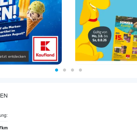
LEN
ung:
.7km