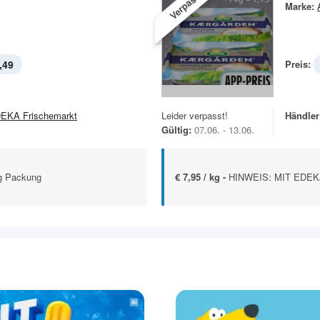
Verpasst!
Marke:
,49
Preis:
EKA Frischemarkt
Leider verpasst!
Händler
Gültig:
07.06. - 13.06.
 g Packung
€ 7,95 / kg -
HINWEIS: MIT EDEKA 