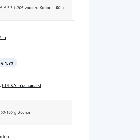
APP 1.29€ versch. Sorten, 150 g
Arla
€ 1,79
:
EDEKA Frischemarkt
400/450 g Becher
rden