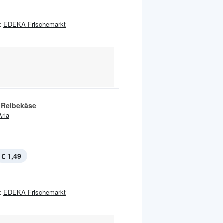
:
EDEKA Frischemarkt
o Reibekäse
Arla
€ 1,49
:
EDEKA Frischemarkt