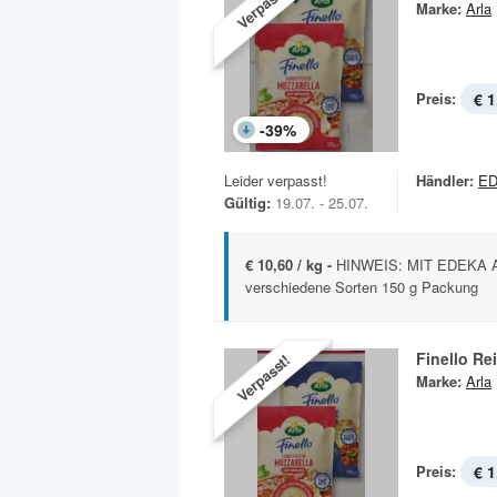
Verpasst!
Marke:
Arla
Preis:
€ 1
-
39
%
Leider verpasst!
Händler:
ED
Gültig:
19.07. - 25.07.
€ 10,60 / kg -
HINWEIS: MIT EDEKA APP
verschiedene Sorten 150 g Packung
Finello Re
Verpasst!
Marke:
Arla
Preis:
€ 1