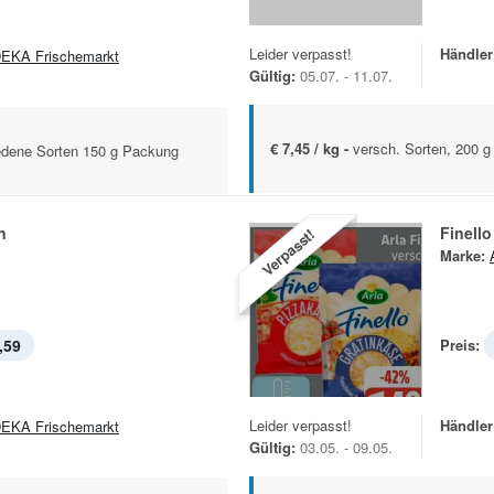
Leider verpasst!
Händler
EKA Frischemarkt
Gültig:
05.07. - 11.07.
€ 7,45 / kg -
versch. Sorten, 200 g
iedene Sorten 150 g Packung
n
Finell
Verpasst!
Marke:
,59
Preis:
Leider verpasst!
Händler
EKA Frischemarkt
Gültig:
03.05. - 09.05.