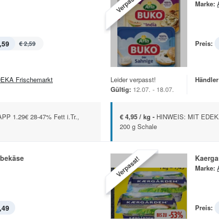
Verpasst!
Marke:
,59
Preis:
€ 2,59
EKA Frischemarkt
Leider verpasst!
Händler
Gültig:
12.07. - 18.07.
 1.29€ 28-47% Fett i.Tr.,
€ 4,95 / kg -
HINWEIS: MIT EDEKA 
200 g Schale
ibekäse
Kaerga
Verpasst!
Marke:
,49
Preis: