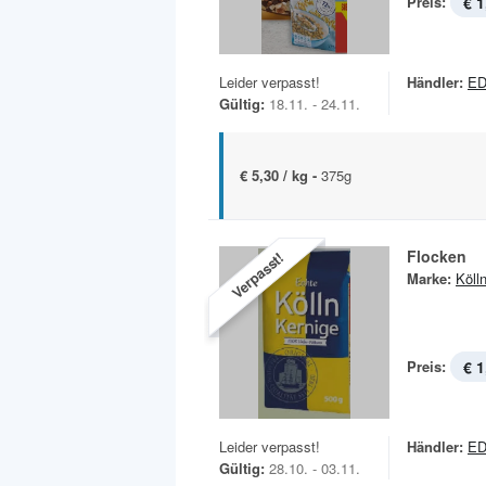
Preis:
€ 1
Leider verpasst!
Händler:
ED
Gültig:
18.11. - 24.11.
€ 5,30 / kg -
375g
Flocken
Verpasst!
Marke:
Köll
Preis:
€ 1
Leider verpasst!
Händler:
ED
Gültig:
28.10. - 03.11.