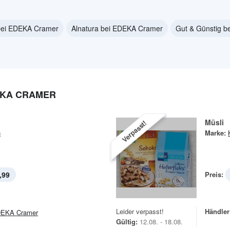
bei EDEKA Cramer
Alnatura bei EDEKA Cramer
Gut & Günstig 
EKA CRAMER
Müsli
Verpasst!
n
Marke:
,99
Preis:
Leider verpasst!
Händler
EKA Cramer
Gültig:
12.08. - 18.08.