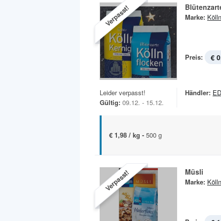
Blütenzart
Verpasst!
Marke:
Köll
Preis:
€ 0
Leider verpasst!
Händler:
ED
Gültig:
09.12. - 15.12.
€ 1,98 / kg -
500 g
Müsli
Verpasst!
Marke:
Köll