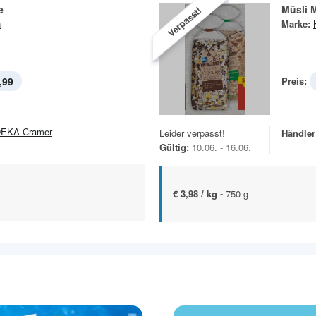
e
Müsli 
Verpasst!
n
Marke:
,99
Preis:
EKA Cramer
Leider verpasst!
Händler
Gültig:
10.06. - 16.06.
€ 3,98 / kg -
750 g