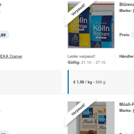
e
Blüten
Verpasst!
n
Marke:
,99
Preis:
EKA Cramer
Leider verpasst!
Händler
Gültig:
21.10. - 27.10.
€ 1,98 / kg -
500 g
Müsli-
Verpasst!
n
Marke: