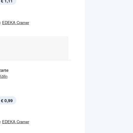
€ 1,11
:
EDEKA Cramer
zarte
Kölln
€ 0,99
:
EDEKA Cramer