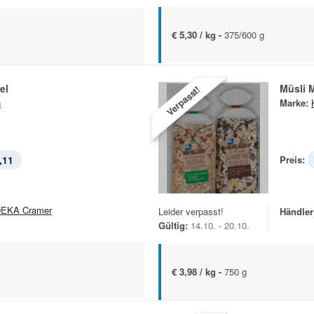
€ 5,30 / kg -
375/600 g
el
Müsli 
Verpasst!
n
Marke:
,11
Preis:
EKA Cramer
Leider verpasst!
Händler
Gültig:
14.10. - 20.10.
€ 3,98 / kg -
750 g