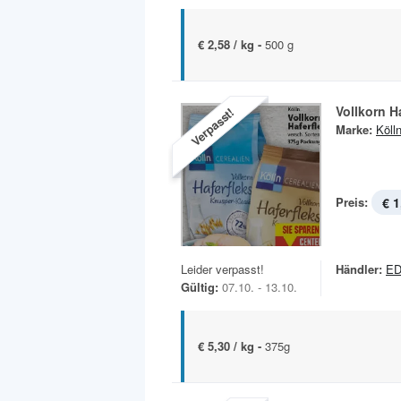
€ 2,58 / kg -
500 g
Vollkorn H
Verpasst!
Marke:
Köll
Preis:
€ 1
Leider verpasst!
Händler:
ED
Gültig:
07.10. - 13.10.
€ 5,30 / kg -
375g