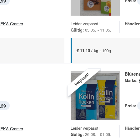
,99
Preis:
EKA Cramer
Leider verpasst!
Händler
Gültig:
05.05. - 11.05.
€ 11,10 / kg -
100g
Blüten
Verpasst!
n
Marke:
,29
Preis:
Leider verpasst!
Händler
EKA Cramer
Gültig:
26.08. - 01.09.