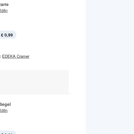
zarte
Kölln
€ 0,99
:
EDEKA Cramer
Riegel
Kölln