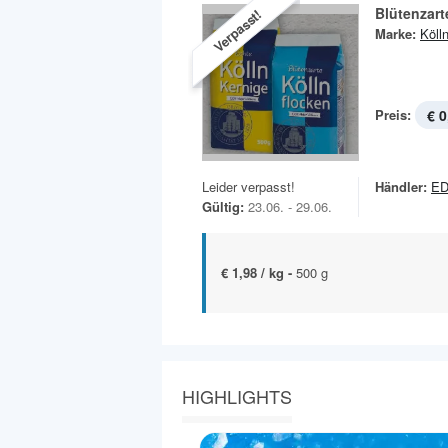
Blütenzart
Verpasst!
Marke:
Köll
Preis:
€ 0
Leider verpasst!
Händler:
ED
Gültig:
23.06. - 29.06.
€ 1,98 / kg -
500 g
HIGHLIGHTS