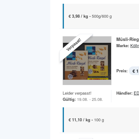
€ 3,98 / kg -
500g/600 g
Müsli-Rieg
Verpasst!
Marke:
Köll
Preis:
€ 1
Leider verpasst!
Händler:
ED
Gültig:
19.08. - 25.08.
€ 11,10 / kg -
100 g