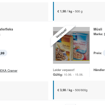
€ 1,98 / kg -
500 g
aferfleks
Müsli
Verpasst!
n
Marke:
,99
Preis:
Leider verpasst!
Händler
EKA Cramer
Gültig:
10.06. - 15.06.
€ 3,98 / kg -
500/600g