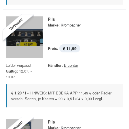
Pils
Verpasst!
Marke:
Krombacher
Preis:
€ 11,99
Leider verpasst!
Händler:
E center
Gültig:
12.07. -
18.07.
€ 1,20 / l -
HINWEIS: MIT EDEKA APP 11.49 € oder Radler
versch. Sorten, je Kasten = 20 x 0,5 l /24 x 0,33 l zzgl....
Pils
Verpasst!
Marke:
Krombacher