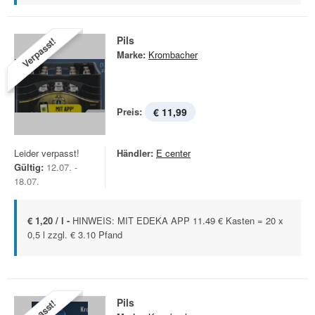
Pils
Verpasst!
Marke:
Krombacher
Preis:
€ 11,99
Leider verpasst!
Händler:
E center
Gültig:
12.07. -
18.07.
€ 1,20 / l -
HINWEIS: MIT EDEKA APP 11.49 € Kasten = 20 x
0,5 l zzgl. € 3.10 Pfand
Pils
Verpasst!