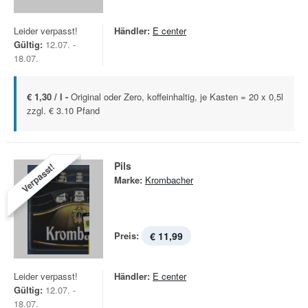
Leider verpasst!
Händler:
E center
Gültig:
12.07. -
18.07.
€ 1,30 / l -
Original oder Zero, koffeinhaltig, je Kasten = 20 x 0,5l
zzgl. € 3.10 Pfand
Pils
Verpasst!
Marke:
Krombacher
Preis:
€ 11,99
Leider verpasst!
Händler:
E center
Gültig:
12.07. -
18.07.