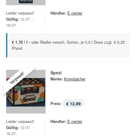
Leider verpasst!
Händler:
E center
Gültig:
12.07. -
18.07.
€ 1,76 / l -
oder Radler versch. Sorten, je 0,5 l Dose zzgl. € 0.25
Pfand
Spezi
Verpasst!
Marke:
Krombacher
Preis:
€ 12,99
Leider verpasst!
Händler:
E center
Gültig:
12.07. -
18.07.