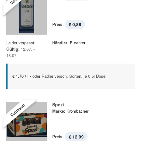
Preis:
€ 0,88
Leider verpasst!
Händler:
E center
Gültig:
12.07. -
18.07.
€ 1,76 / l -
oder Radler versch. Sorten, je 0,5l Dose
Spezi
Verpasst!
Marke:
Krombacher
Preis:
€ 12,99