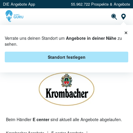
DIE Angebote App
55.962.722 Prospekte & Angebote
St
×
PROSPEKTE
ANGEBOTE
CASHBACK
Verrate uns deinen Standort um
Angebote in deiner Nähe
zu
sehen.
KROMBACHER BEI E CENTER -
ANGEBOTE & AKTIONEN
Standort festlegen
Beim Händler
E center
sind aktuell alle Angebote abgelaufen.
Krombacher
Angebote
E center
Angebote