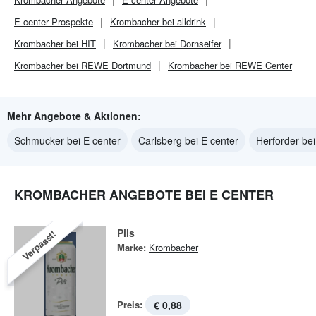
E center
Prospekte
Krombacher bei alldrink
Krombacher bei HIT
Krombacher bei Dornseifer
Krombacher bei REWE Dortmund
Krombacher bei REWE Center
Mehr Angebote & Aktionen:
Schmucker bei E center
Carlsberg bei E center
Herforder bei
KROMBACHER ANGEBOTE BEI E CENTER
Pils
Verpasst!
Marke:
Krombacher
Preis:
€ 0,88