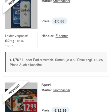
Marke:
Krombacher
Preis:
€ 0,88
Leider verpasst!
Händler:
E center
Gültig:
12.07. -
18.07.
€ 1,76 / l -
oder Radler versch. Sorten, je 0,5 l Dose zzgl. € 0.25
Pfand Auch alkoholfrei
Spezi
Verpasst!
Marke:
Krombacher
Preis:
€ 12,99