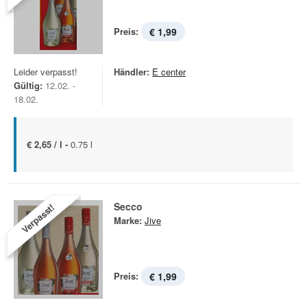
Preis:
€ 1,99
Leider verpasst!
Händler:
E center
Gültig:
12.02. -
18.02.
€ 2,65 / l -
0.75 l
Secco
Verpasst!
Marke:
Jive
Preis:
€ 1,99