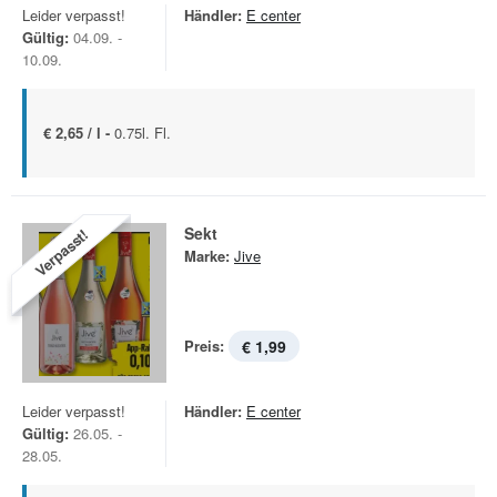
Leider verpasst!
Händler:
E center
Gültig:
04.09. -
10.09.
€ 2,65 / l -
0.75l. Fl.
Sekt
Verpasst!
Marke:
Jive
Preis:
€ 1,99
Leider verpasst!
Händler:
E center
Gültig:
26.05. -
28.05.