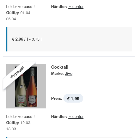
Leider verpasst!
Händler:
E center
Gültig:
01.04. -
06.04.
€ 2,96 / l -
0.75 l
Cocktail
Verpasst!
Marke:
Jive
Preis:
€ 1,99
Leider verpasst!
Händler:
E center
Gültig:
12.03. -
18.03.