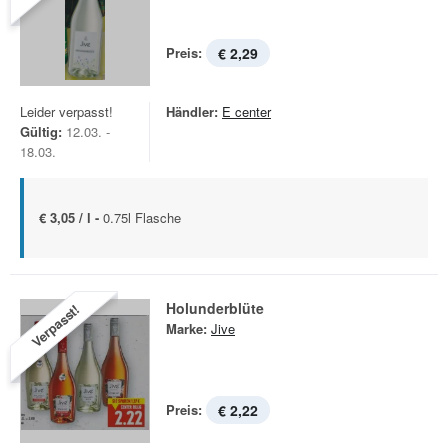
Preis:
€ 2,29
Leider verpasst!
Händler:
E center
Gültig:
12.03. -
18.03.
€ 3,05 / l -
0.75l Flasche
Holunderblüte
Verpasst!
Marke:
Jive
Preis:
€ 2,22