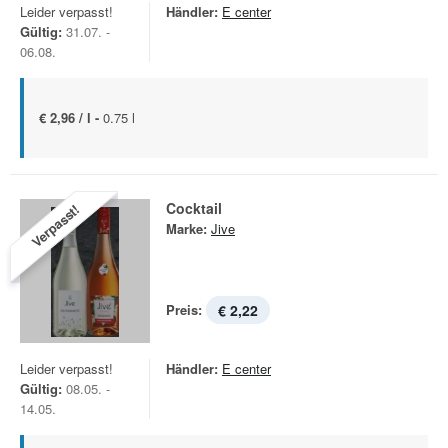
Leider verpasst!
Händler:
E center
Gültig:
31.07. -
06.08.
€ 2,96 / l -
0.75 l
Cocktail
Verpasst!
Marke:
Jive
Preis:
€ 2,22
Leider verpasst!
Händler:
E center
Gültig:
08.05. -
14.05.