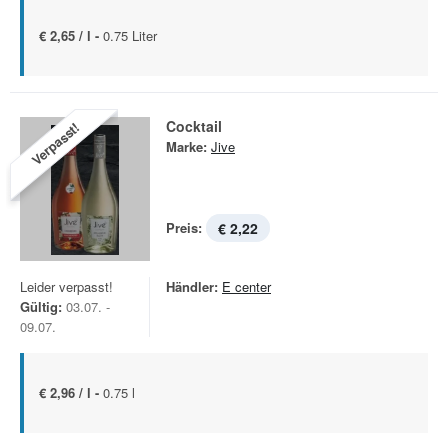
€ 2,65 / l -
0.75 Liter
Cocktail
Verpasst!
Marke:
Jive
Preis:
€ 2,22
Leider verpasst!
Händler:
E center
Gültig:
03.07. -
09.07.
€ 2,96 / l -
0.75 l