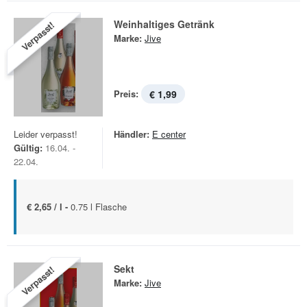
Weinhaltiges Getränk
Verpasst!
Marke:
Jive
Preis:
€ 1,99
Leider verpasst!
Händler:
E center
Gültig:
16.04. -
22.04.
€ 2,65 / l -
0.75 l Flasche
Sekt
Verpasst!
Marke:
Jive