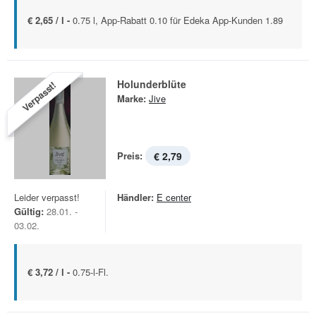
€ 2,65 / l -
0.75 l, App-Rabatt 0.10 für Edeka App-Kunden 1.89
Holunderblüte
Verpasst!
Marke:
Jive
Preis:
€ 2,79
Leider verpasst!
Händler:
E center
Gültig:
28.01. -
03.02.
€ 3,72 / l -
0.75-l-Fl.