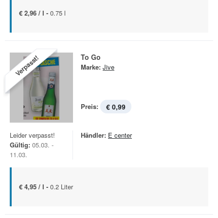
€ 2,96 / l -
0.75 l
To Go
Verpasst!
Marke:
Jive
Preis:
€ 0,99
Leider verpasst!
Händler:
E center
Gültig:
05.03. -
11.03.
€ 4,95 / l -
0.2 Liter