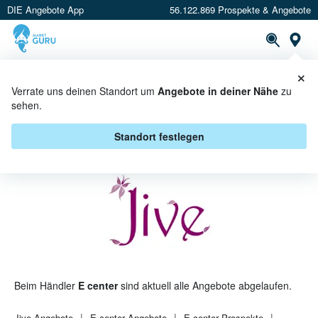
DIE Angebote App
56.122.869 Prospekte & Angebote
St
×
PROSPEKTE
ANGEBOTE
CASHBACK
Verrate uns deinen Standort um
Angebote in deiner Nähe
zu
sehen.
JIVE BEI E CENTER - ANGEBOTE
& AKTIONEN
Standort festlegen
Beim Händler
E center
sind aktuell alle Angebote abgelaufen.
Jive
Angebote
E center
Angebote
E center
Prospekte