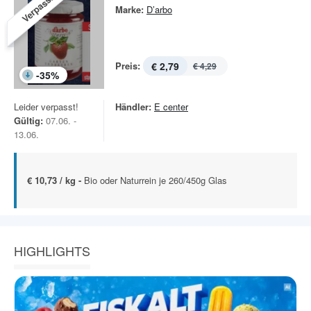
Verpasst!
Marke:
D’arbo
Preis:
€ 2,79
€ 4,29
-
35
%
Leider verpasst!
Händler:
E center
Gültig:
07.06. -
13.06.
€ 10,73 / kg -
Bio oder Naturrein je 260/450g Glas
HIGHLIGHTS