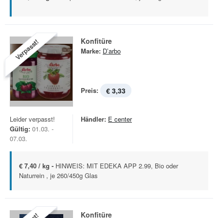
Konfitüre
Verpasst!
Marke:
D’arbo
Preis:
€ 3,33
Leider verpasst!
Händler:
E center
Gültig:
01.03. -
07.03.
€ 7,40 / kg -
HINWEIS: MIT EDEKA APP 2.99, Bio oder
Naturrein , je 260/450g Glas
Konfitüre