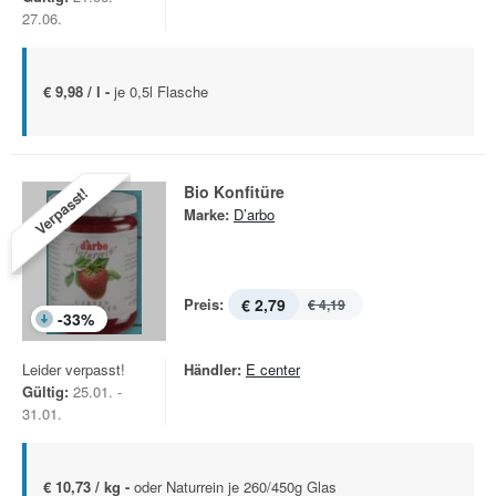
27.06.
€ 9,98 / l -
je 0,5l Flasche
Bio Konfitüre
Verpasst!
Marke:
D’arbo
Preis:
€ 2,79
€ 4,19
-
33
%
Leider verpasst!
Händler:
E center
Gültig:
25.01. -
31.01.
€ 10,73 / kg -
oder Naturrein je 260/450g Glas