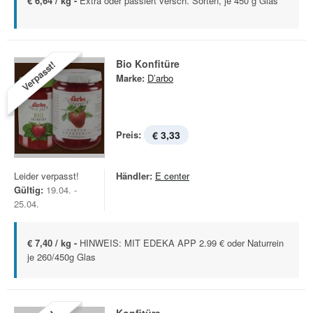
€ 6,64 / kg -
Extra oder passiert versch. Sorten, je 450 g Glas
Bio Konfitüre
Verpasst!
Marke:
D’arbo
Preis:
€ 3,33
Leider verpasst!
Händler:
E center
Gültig:
19.04. -
25.04.
€ 7,40 / kg -
HINWEIS: MIT EDEKA APP 2.99 € oder Naturrein
je 260/450g Glas