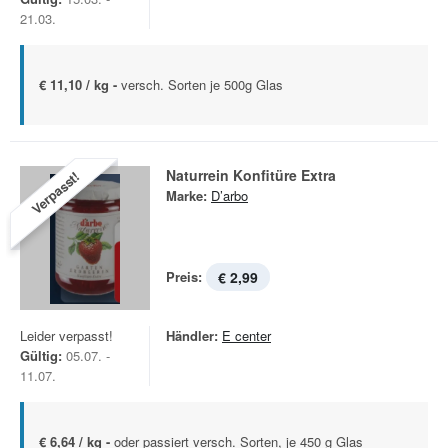
21.03.
€ 11,10 / kg -
versch. Sorten je 500g Glas
Naturrein Konfitüre Extra
Verpasst!
Marke:
D’arbo
Preis:
€ 2,99
Leider verpasst!
Händler:
E center
Gültig:
05.07. -
11.07.
€ 6,64 / kg -
oder passiert versch. Sorten, je 450 g Glas