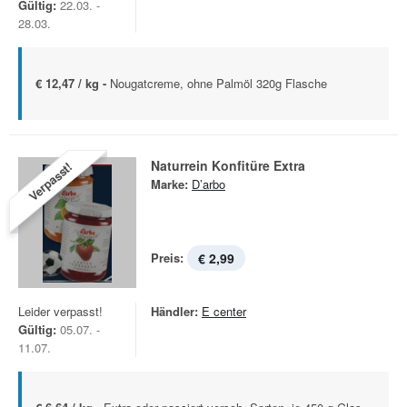
Gültig:
22.03. -
28.03.
€ 12,47 / kg -
Nougatcreme, ohne Palmöl 320g Flasche
Naturrein Konfitüre Extra
Verpasst!
Marke:
D’arbo
Preis:
€ 2,99
Leider verpasst!
Händler:
E center
Gültig:
05.07. -
11.07.