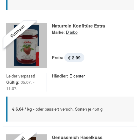
Naturrein Konfitüre Extra
Verpasst!
Marke:
D’arbo
Preis:
€ 2,99
Leider verpasst!
Händler:
E center
Gültig:
05.07. -
11.07.
€ 6,64 / kg -
oder passiert versch. Sorten je 450 g
Genussreich Haselkuss