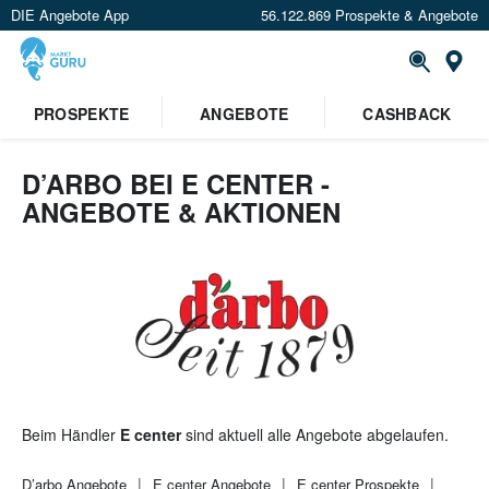
DIE Angebote App
56.122.869 Prospekte & Angebote
St
×
PROSPEKTE
ANGEBOTE
CASHBACK
Verrate uns deinen Standort um
Angebote in deiner Nähe
zu
sehen.
D’ARBO BEI E CENTER -
ANGEBOTE & AKTIONEN
Standort festlegen
Beim Händler
E center
sind aktuell alle Angebote abgelaufen.
D’arbo
Angebote
E center
Angebote
E center
Prospekte