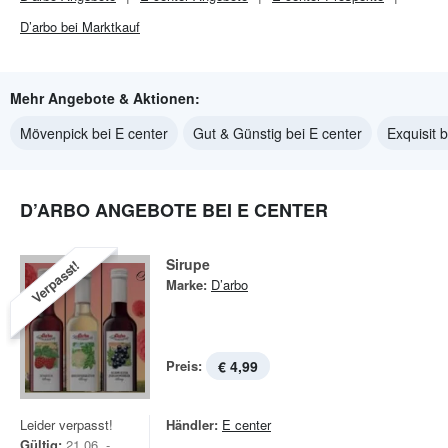
D’arbo bei Marktkauf
Mehr Angebote & Aktionen:
Mövenpick bei E center
Gut & Günstig bei E center
Exquisit 
D’ARBO ANGEBOTE BEI E CENTER
Sirupe
Verpasst!
Marke:
D’arbo
Preis:
€ 4,99
Leider verpasst!
Händler:
E center
Gültig:
21.06. -