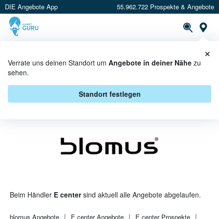
DIE Angebote App
55.962.722 Prospekte & Angebote
St
×
PROSPEKTE
ANGEBOTE
CASHBACK
Verrate uns deinen Standort um
Angebote in deiner Nähe
zu
sehen.
BLOMUS BEI E CENTER -
ANGEBOTE & AKTIONEN
Standort festlegen
Beim Händler
E center
sind aktuell alle Angebote abgelaufen.
blomus
Angebote
E center
Angebote
E center
Prospekte