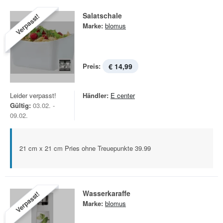
Salatschale
Verpasst!
Marke:
blomus
Preis:
€ 14,99
Leider verpasst!
Händler:
E center
Gültig:
03.02. -
09.02.
21 cm x 21 cm Pries ohne Treuepunkte 39.99
Wasserkaraffe
Verpasst!
Marke:
blomus