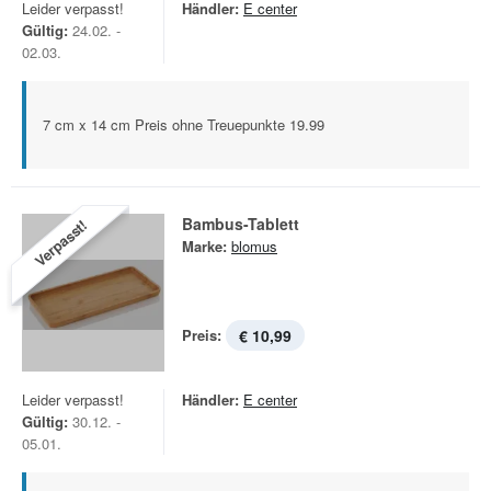
Leider verpasst!
Händler:
E center
Gültig:
24.02. -
02.03.
7 cm x 14 cm Preis ohne Treuepunkte 19.99
Bambus-Tablett
Verpasst!
Marke:
blomus
Preis:
€ 10,99
Leider verpasst!
Händler:
E center
Gültig:
30.12. -
05.01.