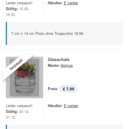
Leider verpasst!
Händler:
E center
Gültig:
10.02. -
16.02.
7 cm x 14 cm Preis ohne Truepunkte 19.99
Glasschale
Verpasst!
Marke:
blomus
Preis:
€ 7,99
Leider verpasst!
Händler:
E center
Gültig:
23.12. -
31.12.