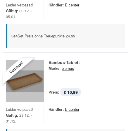
Leider verpasst!
Händler:
E center
Gültig:
30.12. -
05.01.
3er-Set Preis ohne Treuepunkte 24.99
Bambus-Tablett
Verpasst!
Marke:
blomus
Preis:
€ 10,99
Leider verpasst!
Händler:
E center
Gültig:
23.12. -
31.12.