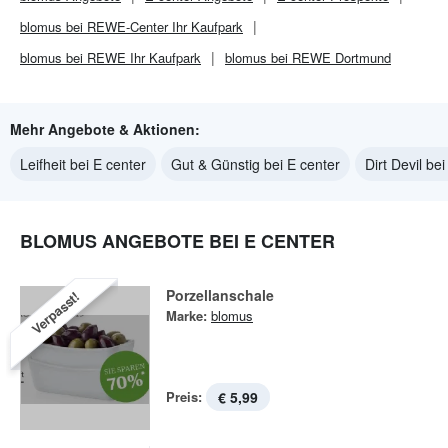
blomus bei REWE-Center Ihr Kaufpark
blomus bei REWE Ihr Kaufpark
blomus bei REWE Dortmund
Mehr Angebote & Aktionen:
Leifheit bei E center
Gut & Günstig bei E center
Dirt Devil be
BLOMUS ANGEBOTE BEI E CENTER
Porzellanschale
Verpasst!
Marke:
blomus
Preis:
€ 5,99