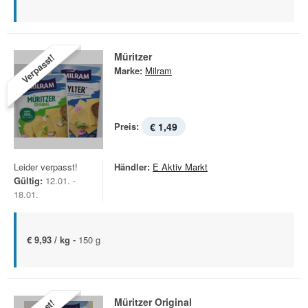
Müritzer
Verpasst!
Marke:
Milram
Preis:
€ 1,49
Leider verpasst!
Händler:
E Aktiv Markt
Gültig:
12.01. -
18.01.
€ 9,93 / kg -
150 g
Müritzer Original