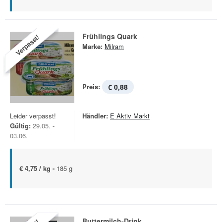
Frühlings Quark
Verpasst!
Marke:
Milram
Preis:
€ 0,88
Leider verpasst!
Händler:
E Aktiv Markt
Gültig:
29.05. -
03.06.
€ 4,75 / kg -
185 g
Buttermilch-Drink