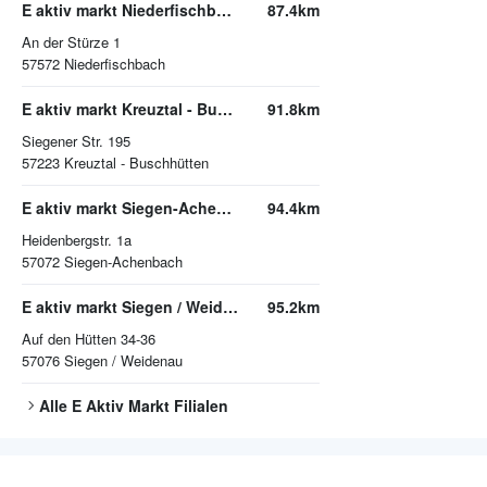
E aktiv markt Niederfischbach
87.4km
An der Stürze 1
57572
Niederfischbach
E aktiv markt Kreuztal - Buschhütten
91.8km
Siegener Str. 195
57223
Kreuztal - Buschhütten
E aktiv markt Siegen-Achenbach
94.4km
Heidenbergstr. 1a
57072
Siegen-Achenbach
E aktiv markt Siegen / Weidenau
95.2km
Auf den Hütten 34-36
57076
Siegen / Weidenau
Alle
E Aktiv Markt
Filialen