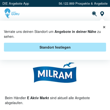
DIE Angebote App
56.122.869 Prospekte & Angebote
St
×
PROSPEKTE
ANGEBOTE
CASHBACK
Verrate uns deinen Standort um
Angebote in deiner Nähe
zu
sehen.
MILRAM BEI E AKTIV MARKT -
ANGEBOTE & AKTIONEN
Standort festlegen
Beim Händler
E Aktiv Markt
sind aktuell alle Angebote
abgelaufen.