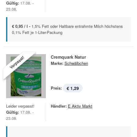
Gültig:
17.08. -
23.08.
€ 0,95 / l -
1,5% Fett oder Haltbare entrahmte Milch höchstens
0,1% Fett je 1-Liter-Packung
Cremquark Natur
Verpasst!
Marke:
Schwälbchen
Preis:
€ 1,29
Leider verpasst!
Händler:
E Aktiv Markt
Gültig:
17.08. -
23.08.