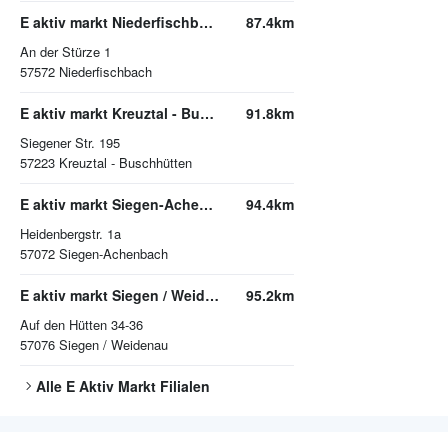
E aktiv markt Niederfischbach
87.4km
An der Stürze 1
57572
Niederfischbach
E aktiv markt Kreuztal - Buschhütten
91.8km
Siegener Str. 195
57223
Kreuztal - Buschhütten
E aktiv markt Siegen-Achenbach
94.4km
Heidenbergstr. 1a
57072
Siegen-Achenbach
E aktiv markt Siegen / Weidenau
95.2km
Auf den Hütten 34-36
57076
Siegen / Weidenau
Alle
E Aktiv Markt
Filialen