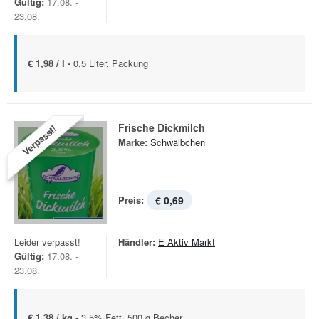
Gültig:
17.08. -
23.08.
€ 1,98 / l -
0,5 Liter, Packung
Frische Dickmilch
Verpasst!
Marke:
Schwälbchen
Preis:
€ 0,69
Leider verpasst!
Händler:
E Aktiv Markt
Gültig:
17.08. -
23.08.
€ 1,38 / kg -
3,5% Fett, 500 g Becher