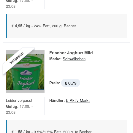
Gültig:
17.08. -
23.08.
€ 4,95 / kg -
24% Fett, 200 g, Becher
Frischer Joghurt Mild
Verpasst!
Marke:
Schwälbchen
Preis:
€ 0,79
Leider verpasst!
Händler:
E Aktiv Markt
Gültig:
17.08. -
23.08.
€ 1,58 / kg -
3,5%/1,5% Fett, 500 g, je Becher