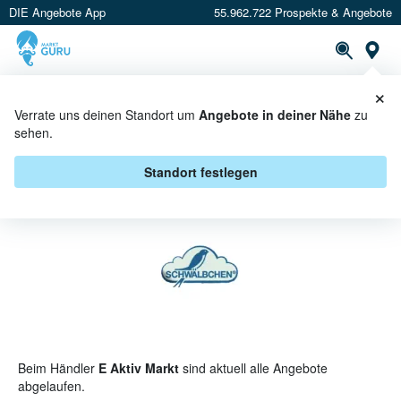
DIE Angebote App
55.962.722 Prospekte & Angebote
St
×
PROSPEKTE
ANGEBOTE
CASHBACK
Verrate uns deinen Standort um
Angebote in deiner Nähe
zu
sehen.
SCHWÄLBCHEN BEI E AKTIV
MARKT - ANGEBOTE & AKTIONEN
Standort festlegen
Beim Händler
E Aktiv Markt
sind aktuell alle Angebote
abgelaufen.