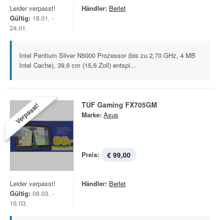
Leider verpasst!
Händler:
Berlet
Gültig:
18.01. -
24.01.
Intel Pentium Silver N5000 Prozessor (bis zu 2,70 GHz, 4 MB
Intel Cache), 39,6 cm (15,6 Zoll) entspi...
TUF Gaming FX705GM
Verpasst!
Marke:
Asus
Preis:
€ 99,00
Leider verpasst!
Händler:
Berlet
Gültig:
08.03. -
16.03.