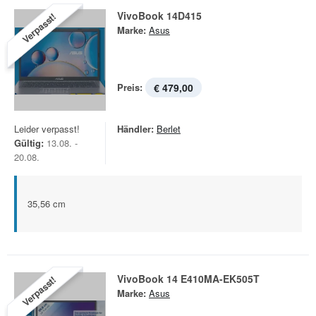
VivoBook 14D415
Verpasst!
Marke:
Asus
Preis:
€ 479,00
Leider verpasst!
Händler:
Berlet
Gültig:
13.08. -
20.08.
35,56 cm
VivoBook 14 E410MA-EK505T
Verpasst!
Marke:
Asus