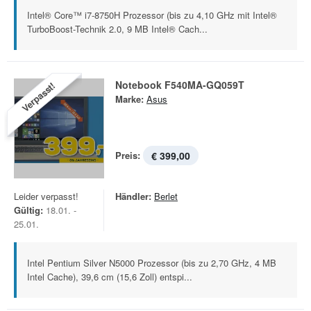
Intel® Core™ i7-8750H Prozessor (bis zu 4,10 GHz mit Intel®
TurboBoost-Technik 2.0, 9 MB Intel® Cach...
Notebook F540MA-GQ059T
Verpasst!
Marke:
Asus
Preis:
€ 399,00
Leider verpasst!
Händler:
Berlet
Gültig:
18.01. -
25.01.
Intel Pentium Silver N5000 Prozessor (bis zu 2,70 GHz, 4 MB
Intel Cache), 39,6 cm (15,6 Zoll) entspi...