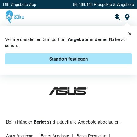
DIE Angebote App
56.199.446 Prospekte & Angebote
St
×
PROSPEKTE
ANGEBOTE
CASHBACK
Verrate uns deinen Standort um
Angebote in deiner Nähe
zu
sehen.
ASUS BEI BERLET - ANGEBOTE &
AKTIONEN
Standort festlegen
Beim Händler
Berlet
sind aktuell alle Angebote abgelaufen.
Asus
Angebote
Berlet
Angebote
Berlet
Prospekte