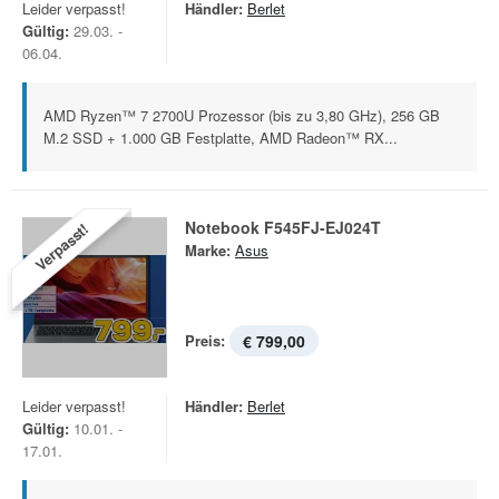
Leider verpasst!
Händler:
Berlet
Gültig:
29.03. -
06.04.
AMD Ryzen™ 7 2700U Prozessor (bis zu 3,80 GHz), 256 GB
M.2 SSD + 1.000 GB Festplatte, AMD Radeon™ RX...
Notebook F545FJ-EJ024T
Verpasst!
Marke:
Asus
Preis:
€ 799,00
Leider verpasst!
Händler:
Berlet
Gültig:
10.01. -
17.01.