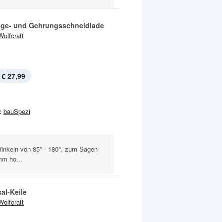
ge- und Gehrungsschneidlade
Wolfcraft
€ 27,99
:
bauSpezi
nkeln von 85° - 180°, zum Sägen
mm ho...
al-Keile
Wolfcraft