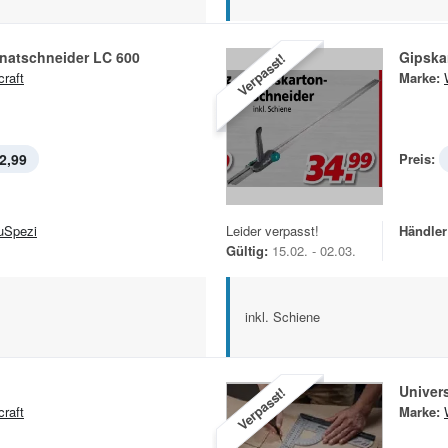
inatschneider LC 600
Gipska
Verpasst!
craft
Marke:
2,99
Preis:
uSpezi
Leider verpasst!
Händler
Gültig:
15.02. - 02.03.
inkl. Schiene
Univer
Verpasst!
craft
Marke: