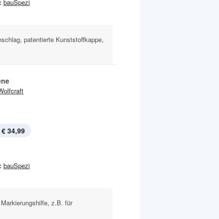
:
bauSpezi
nschlag, patentierte Kunststoffkappe,
ene
Wolfcraft
€ 34,99
:
bauSpezi
Markierungshilfe, z.B. für