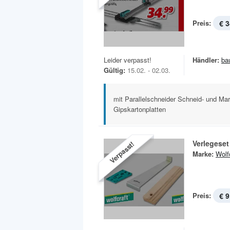
Preis:
€ 3
Leider verpasst!
Händler:
ba
Gültig:
15.02. - 02.03.
mit Parallelschneider Schneid- und Mark
Gipskartonplatten
Verlegeset
Verpasst!
Marke:
Wolf
Preis:
€ 9