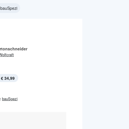
 bauSpezi
rtonschneider
Wolfcraft
€ 34,99
:
bauSpezi