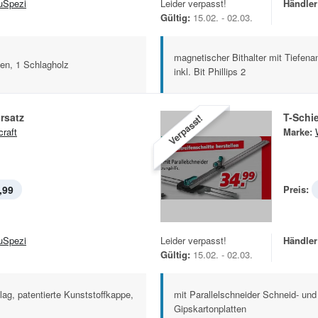
uSpezi
Leider verpasst!
Händler
Gültig:
15.02. - 02.03.
magnetischer Bithalter mit Tiefena
sen, 1 Schlagholz
inkl. Bit Phillips 2
rsatz
T-Schi
Verpasst!
craft
Marke:
,99
Preis:
uSpezi
Leider verpasst!
Händler
Gültig:
15.02. - 02.03.
lag, patentierte Kunststoffkappe,
mit Parallelschneider Schneid- und 
Gipskartonplatten