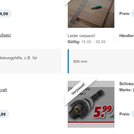
4,99
Preis:
uSpezi
Leider verpasst!
Händler
Gültig:
15.02. - 02.03.
ierungshilfe, z.B. für
500 mm
Schrau
Verpasst!
craft
Marke:
,99
Preis: