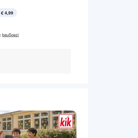
€ 4,99
:
bauSpezi