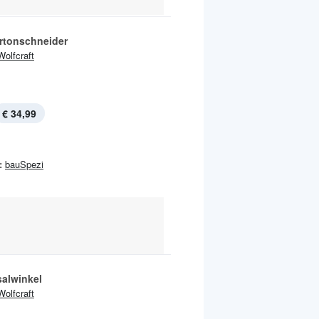
rtonschneider
Wolfcraft
€ 34,99
:
bauSpezi
salwinkel
Wolfcraft