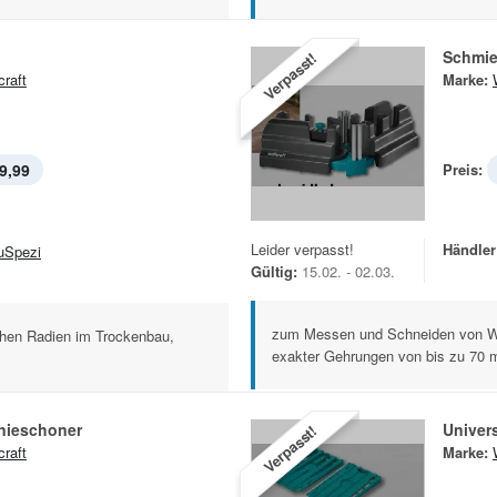
Schmie
Verpasst!
craft
Marke:
9,99
Preis:
Leider verpasst!
Händler
uSpezi
Gültig:
15.02. - 02.03.
zum Messen und Schneiden von Wi
ichen Radien im Trockenbau,
exakter Gehrungen von bis zu 70 
nieschoner
Univers
Verpasst!
craft
Marke: