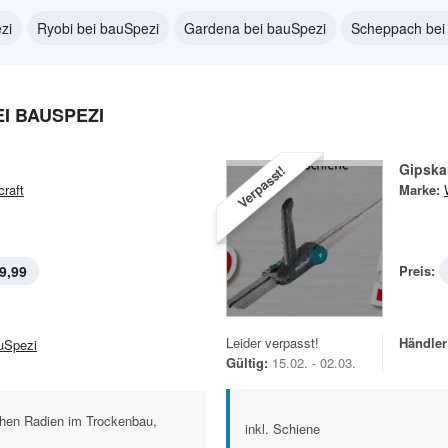
zi
Ryobi bei bauSpezi
Gardena bei bauSpezi
Scheppach bei
I BAUSPEZI
Gipska
Verpasst!
craft
Marke:
9,99
Preis:
Leider verpasst!
Händler
uSpezi
Gültig:
15.02. - 02.03.
ichen Radien im Trockenbau,
inkl. Schiene