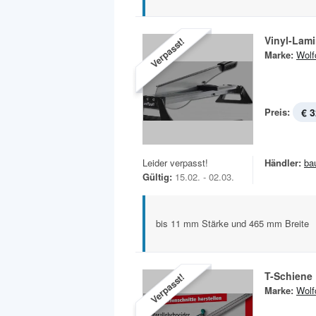
Vinyl-Lam
Verpasst!
Marke:
Wolf
Preis:
€ 3
Leider verpasst!
Händler:
ba
Gültig:
15.02. - 02.03.
bis 11 mm Stärke und 465 mm Breite
T-Schiene
Verpasst!
Marke:
Wolf