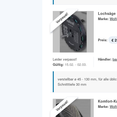
Lochsäge
Verpasst!
Marke:
Wolf
Preis:
€ 2
Leider verpasst!
Händler:
ba
Gültig:
15.02. - 02.03.
verstellbar ø 45 - 130 mm, für alle übl
Schnitttiefe 30 mm
Komfort-K
Verpasst!
Marke:
Wolf