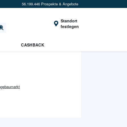
56.199.446 Prospekte & Angebote
Standort
festlegen
CASHBACK
Hagebaumarkt