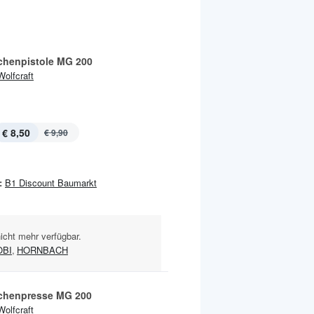
chenpistole MG 200
Wolfcraft
€ 8,50
€ 9,90
:
B1 Discount Baumarkt
nicht mehr verfügbar.
OBI
,
HORNBACH
chenpresse MG 200
Wolfcraft