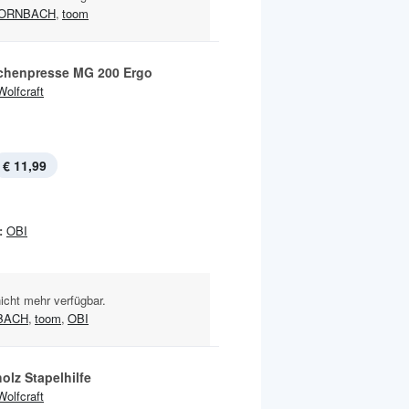
ORNBACH
,
toom
chenpresse MG 200 Ergo
Wolfcraft
€ 11,99
:
OBI
nicht mehr verfügbar.
BACH
,
toom
,
OBI
olz Stapelhilfe
Wolfcraft