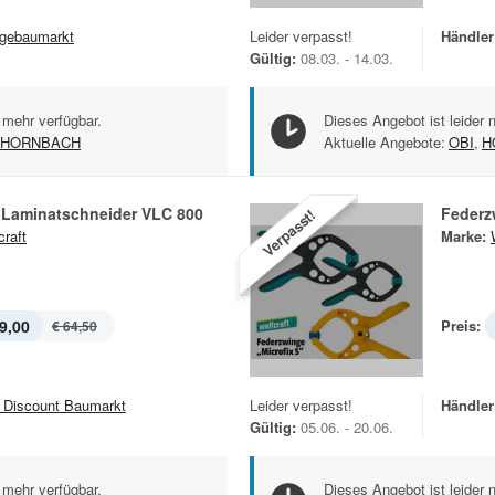
gebaumarkt
Leider verpasst!
Händler
Gültig:
08.03. - 14.03.
 mehr verfügbar.
Dieses Angebot ist leider 
HORNBACH
Aktuelle Angebote:
OBI
,
H
d Laminatschneider VLC 800
Federz
Verpasst!
craft
Marke:
9,00
Preis:
€ 64,50
 Discount Baumarkt
Leider verpasst!
Händler
Gültig:
05.06. - 20.06.
 mehr verfügbar.
Dieses Angebot ist leider 