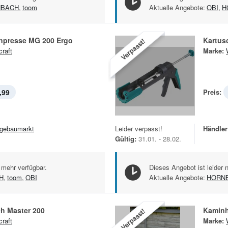
NBACH
,
toom
Aktuelle Angebote:
OBI
,
H
npresse MG 200 Ergo
Kartus
Verpasst!
craft
Marke:
,99
Preis:
gebaumarkt
Leider verpasst!
Händler
Gültig:
31.01. - 28.02.
 mehr verfügbar.
Dieses Angebot ist leider 
H
,
toom
,
OBI
Aktuelle Angebote:
HORN
ch Master 200
Kaminh
Verpasst!
craft
Marke: