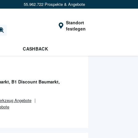
55.962.722 Prospekte & Angebote
Standort
festlegen
CASHBACK
rkt, B1 Discount Baumarkt,
erkzeug Angebote
ebote