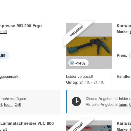
npresse MG 200 Ergo
Kartus
Verpasst!
craft
Marke:
,99
Preis:
-
14
%
gebaumarkt
Leider verpasst!
Händler
Gültig:
24.10. - 31.10.
 mehr verfügbar.
Dieses Angebot ist leider 
H
,
toom
,
OBI
Aktuelle Angebote:
toom
,
d Laminatschneider VLC 800
Kartus
Verpasst!
craft
Marke: