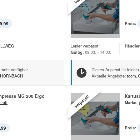
9,99
Preis:
ELLWEG
Leider verpasst!
Händler
Gültig:
08.03. - 14.03.
 mehr verfügbar.
Dieses Angebot ist leider 
HORNBACH
Aktuelle Angebote:
toom
,
npresse MG 200 Ergo
Kartus
Verpasst!
craft
Marke:
,99
Preis: