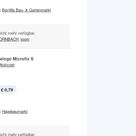
:
BayWa Bau- & Gartenmarkt
nicht mehr verfügbar.
ORNBACH
,
toom
winge Microfix S
Wolfcraft
€ 0,79
:
Hagebaumarkt
nicht mehr verfügbar.