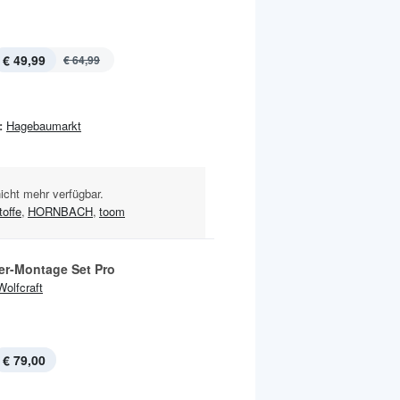
€ 49,99
€ 64,99
:
Hagebaumarkt
nicht mehr verfügbar.
offe
,
HORNBACH
,
toom
ter-Montage Set Pro
Wolfcraft
€ 79,00