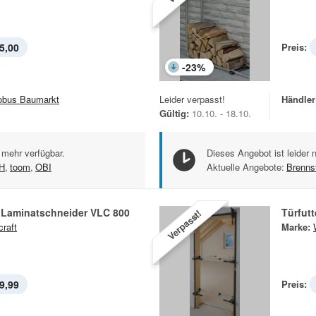
5,00
Preis:
-
23
%
obus Baumarkt
Leider verpasst!
Händler
Gültig:
10.10. - 18.10.
 mehr verfügbar.
Dieses Angebot ist leider 
H
,
toom
,
OBI
Aktuelle Angebote:
Brennst
d Laminatschneider VLC 800
Türfut
Verpasst!
craft
Marke:
9,99
Preis: