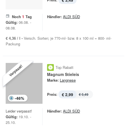
€ 3,49
Noch
1
Tag
Händler:
ALDI SÜD
Gültig:
06.08. -
08.08.
€ 4,36 / l -
Versch. Sorten; je 770-ml- bzw. 8 x 100 ml = 800- ml-
Packung
Verpasst!
Top Rabatt
Magnum Stieleis
Marke:
Langnese
Preis:
€ 2,99
€ 5,49
-
46
%
Leider verpasst!
Händler:
ALDI SÜD
Gültig:
19.10. -
25.10.