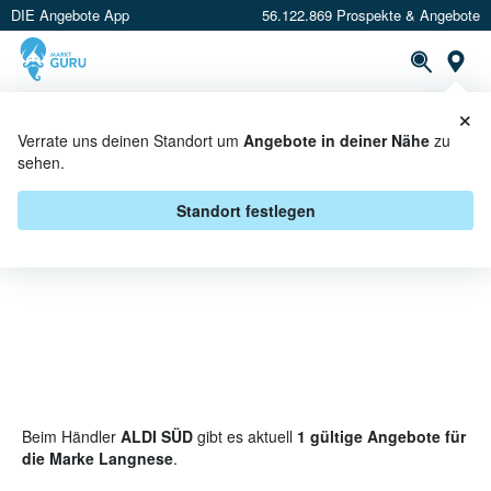
DIE Angebote App
56.122.869 Prospekte & Angebote
St
×
PROSPEKTE
ANGEBOTE
CASHBACK
Verrate uns deinen Standort um
Angebote in deiner Nähe
zu
sehen.
LANGNESE BEI ALDI SÜD -
ANGEBOTE & AKTIONEN
Standort festlegen
Beim Händler
ALDI SÜD
gibt es aktuell
1 gültige Angebote für
die Marke Langnese
.