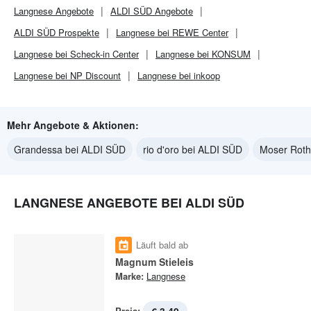
Langnese
Angebote
ALDI SÜD
Angebote
ALDI SÜD
Prospekte
Langnese bei REWE Center
Langnese bei Scheck-in Center
Langnese bei KONSUM
Langnese bei NP Discount
Langnese bei inkoop
Mehr Angebote & Aktionen:
Grandessa bei ALDI SÜD
rio d'oro bei ALDI SÜD
Moser Roth
LANGNESE ANGEBOTE BEI ALDI SÜD
Läuft bald ab
Magnum Stieleis
Marke:
Langnese
Preis: