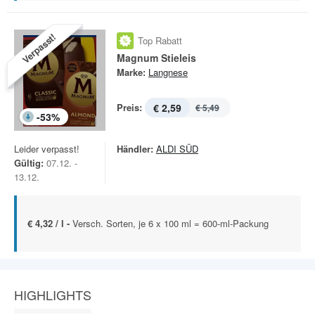
Verpasst!
Top Rabatt
Magnum Stieleis
Marke:
Langnese
Preis:
€ 2,59
€ 5,49
-
53
%
Leider verpasst!
Händler:
ALDI SÜD
Gültig:
07.12. -
13.12.
€ 4,32 / l -
Versch. Sorten, je 6 x 100 ml = 600-ml-Packung
HIGHLIGHTS