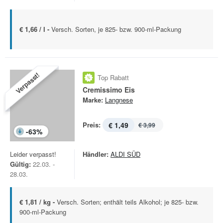
€ 1,66 / l -
Versch. Sorten, je 825- bzw. 900-ml-Packung
Verpasst!
Top Rabatt
Cremissimo Eis
Marke:
Langnese
Preis:
€ 1,49
€ 3,99
-
63
%
Leider verpasst!
Händler:
ALDI SÜD
Gültig:
22.03. -
28.03.
€ 1,81 / kg -
Versch. Sorten; enthält teils Alkohol; je 825- bzw.
900-ml-Packung