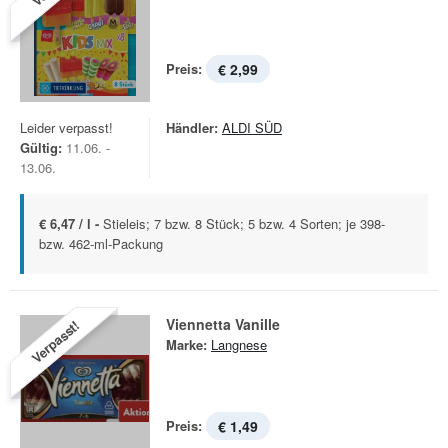
Preis:
€ 2,99
Leider verpasst!
Händler:
ALDI SÜD
Gültig:
11.06. -
13.06.
€ 6,47 / l -
Stieleis; 7 bzw. 8 Stück; 5 bzw. 4 Sorten; je 398-
bzw. 462-ml-Packung
Viennetta Vanille
Verpasst!
Marke:
Langnese
Preis:
€ 1,49