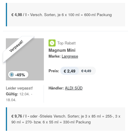
€ 4,98 / l -
Versch. Sorten, je 6 x 100 ml = 600-ml Packung
Verpasst!
Top Rabatt
Magnum Mini
Marke:
Langnese
Preis:
€ 2,49
€ 4,49
-
45
%
Leider verpasst!
Händler:
ALDI SÜD
Gültig:
12.04. -
18.04.
€ 9,76 / l -
oder -Stieleis Versch. Sorten; je 3 x 85 ml = 255-, 3 x
90 ml = 270- bzw. 6 x 55 ml = 330-ml Packung