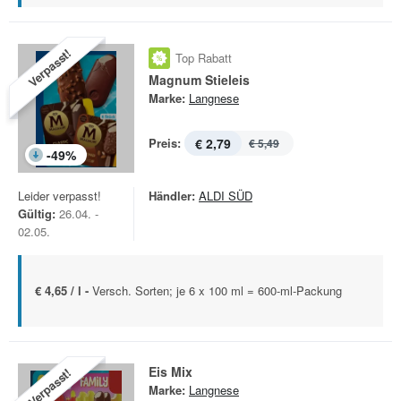
Verpasst!
Top Rabatt
Magnum Stieleis
Marke:
Langnese
Preis:
€ 2,79
€ 5,49
-
49
%
Leider verpasst!
Händler:
ALDI SÜD
Gültig:
26.04. -
02.05.
€ 4,65 / l -
Versch. Sorten; je 6 x 100 ml = 600-ml-Packung
Eis Mix
Verpasst!
Marke:
Langnese