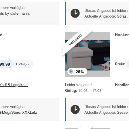
 mehr verfügbar.
Dieses Angebot ist leider 
nds by Ostermann
,
Aktuelle Angebote:
Sofas
,
ge
Hocker
Verpasst!
99,99
Preis:
€ 249,99
-
25
%
jo's SB Lagerkauf
Leider verpasst!
Händler
Gültig:
10.03. - 17.03.
 mehr verfügbar.
Dieses Angebot ist leider 
i-MegaStore
,
XXXLutz
Aktuelle Angebote:
Sessel