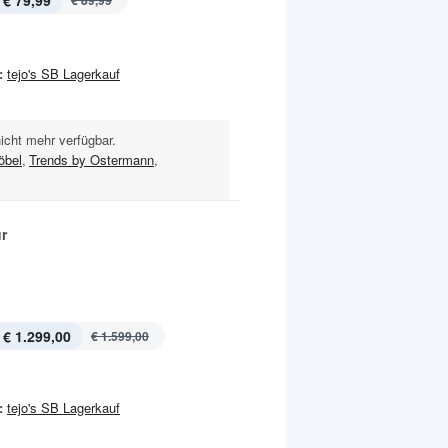
€ 79,99
€ 89,99
:
tejo's SB Lagerkauf
nicht mehr verfügbar.
öbel
,
Trends by Ostermann
,
r
€ 1.299,00
€ 1.599,00
:
tejo's SB Lagerkauf