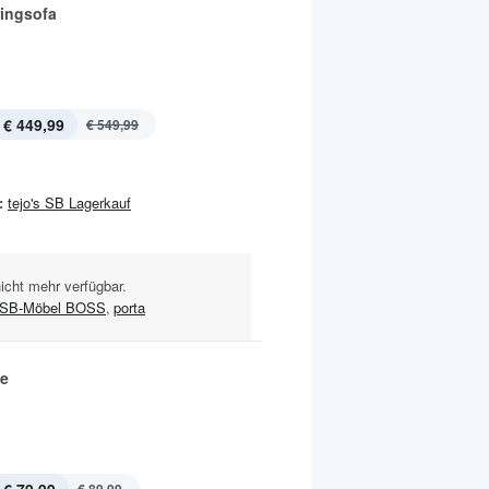
ingsofa
€ 449,99
€ 549,99
:
tejo's SB Lagerkauf
nicht mehr verfügbar.
SB-Möbel BOSS
,
porta
e