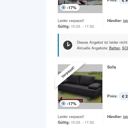
€ 9
-
17
%
Leider verpasst!
Händler:
te
Gültig:
10.03. - 17.03.
Dieses Angebot ist leider nicht
Aktuelle Angebote:
Betten
,
SC
Sofa
Verpasst!
Preis:
€ 2
-
17
%
Leider verpasst!
Händler:
te
Gültig:
10.03. - 17.03.