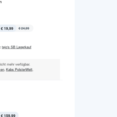
n
€ 19,99
€ 24,99
:
tejo's SB Lagerkauf
nicht mehr verfügbar.
zen
,
Kabs PolsterWelt
,
€ 159,99