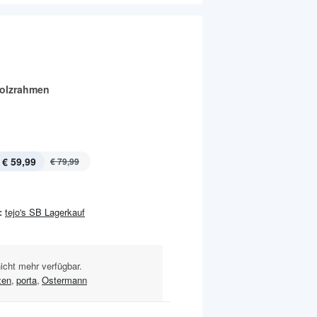
olzrahmen
€ 59,99
€ 79,99
:
tejo's SB Lagerkauf
nicht mehr verfügbar.
zen
,
porta
,
Ostermann