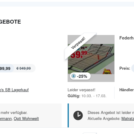
NGEBOTE
Federh
Verpasst!
99,99
Preis:
€ 349,99
-
25
%
jo's SB Lagerkauf
Leider verpasst!
Händler
Gültig:
10.03. - 17.03.
 mehr verfügbar.
Dieses Angebot ist leider 
ermann
,
Opti Wohnwelt
Aktuelle Angebote:
Matrat