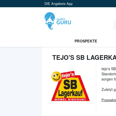
DIE Angebote App
PROSPEKTE
TEJO'S SB LAGERK
tejo's S
Standort
sorgen f
Zuletzt 
Prospekt