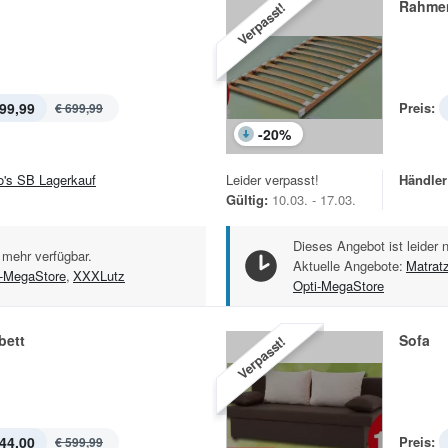
Rahme
Verpasst!
99,99
Preis:
€ 699,99
-
20
%
jo's SB Lagerkauf
Leider verpasst!
Händler
Gültig:
10.03. - 17.03.
Dieses Angebot ist leider 
 mehr verfügbar.
Aktuelle Angebote:
Matrat
i-MegaStore
,
XXXLutz
Opti-MegaStore
bett
Sofa
Verpasst!
44,00
Preis:
€ 599,99