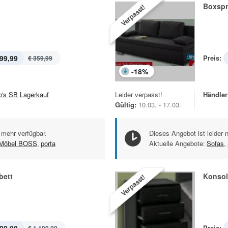
Boxspr
Verpasst!
99,99
Preis:
€ 359,99
-
18
%
jo's SB Lagerkauf
Leider verpasst!
Händler
Gültig:
10.03. - 17.03.
 mehr verfügbar.
Dieses Angebot ist leider 
Möbel BOSS
,
porta
Aktuelle Angebote:
Sofas
,
bett
Konsol
Verpasst!
Preis: