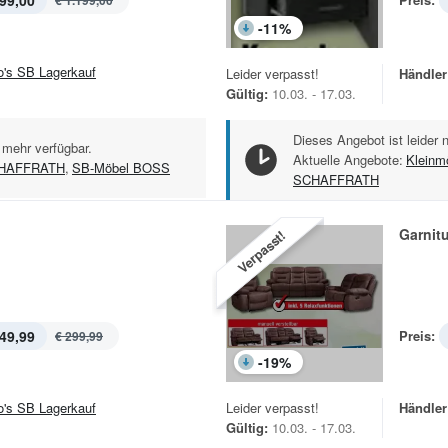
99,00
€ 1.199,00
-
11
%
jo's SB Lagerkauf
Leider verpasst!
Händler
Gültig:
10.03. - 17.03.
Dieses Angebot ist leider 
 mehr verfügbar.
Aktuelle Angebote:
Kleinm
HAFFRATH
,
SB-Möbel BOSS
SCHAFFRATH
Garnitu
Verpasst!
49,99
Preis:
€ 299,99
-
19
%
jo's SB Lagerkauf
Leider verpasst!
Händler
Gültig:
10.03. - 17.03.