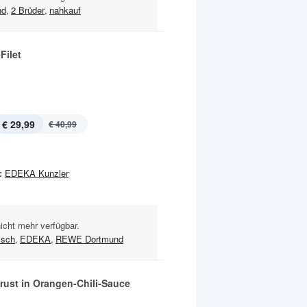
nd
,
2 Brüder
,
nahkauf
Filet
€ 29,99
€ 40,99
:
EDEKA Kunzler
nicht mehr verfügbar.
isch
,
EDEKA
,
REWE Dortmund
rust in Orangen-Chili-Sauce