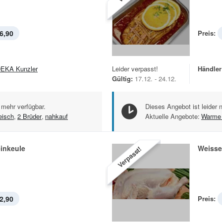
6,90
Preis:
EKA Kunzler
Leider verpasst!
Händler
Gültig:
17.12. - 24.12.
 mehr verfügbar.
Dieses Angebot ist leider 
eisch
,
2 Brüder
,
nahkauf
Aktuelle Angebote:
Warme 
inkeule
Weisse
Verpasst!
2,90
Preis: