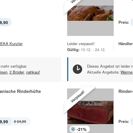
9,90
Preis:
EKA Kunzler
Leider verpasst!
Händler
Gültig:
13.12. - 24.12.
 mehr verfügbar.
Dieses Angebot ist leider 
isen
,
2 Brüder
,
nahkauf
Aktuelle Angebote:
Warme 
anische Rinderhüfte
Rinder
Verpasst!
9,99
Preis:
€ 24,99
-
21
%