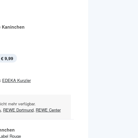
e Kaninchen
€ 9,99
:
EDEKA Kunzler
nicht mehr verfügbar.
A
,
REWE Dortmund
,
REWE Center
hnchen
Label Rouge