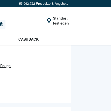
55.962.722 Prospekte & Angebote
Standort
festlegen
CASHBACK
 Rouge
.