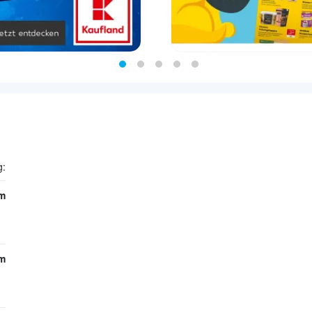
g:
m
m