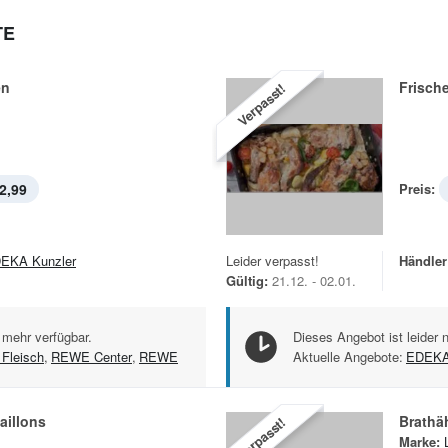
TE
en
Frisch
Verpasst!
2,99
Preis:
EKA Kunzler
Leider verpasst!
Händler
Gültig:
21.12. - 02.01.
 mehr verfügbar.
Dieses Angebot ist leider 
 Fleisch
,
REWE Center
,
REWE
Aktuelle Angebote:
EDEK
aillons
Brathä
Verpasst!
Marke: