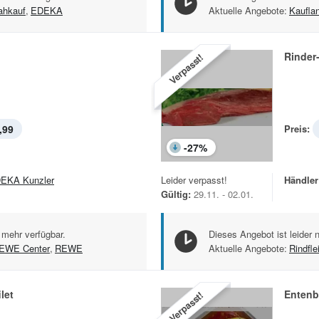
ahkauf
,
EDEKA
Aktuelle Angebote:
Kaufla
Rinder-
Verpasst!
,99
Preis:
-
27
%
EKA Kunzler
Leider verpasst!
Händler
Gültig:
29.11. - 02.01.
 mehr verfügbar.
Dieses Angebot ist leider 
EWE Center
,
REWE
Aktuelle Angebote:
Rindfle
let
Entenb
Verpasst!