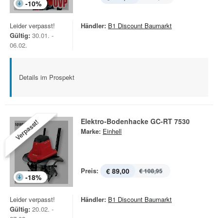
-
10
%
Leider verpasst!
Händler:
B1 Discount Baumarkt
Gültig:
30.01. -
06.02.
Details im Prospekt
Elektro-Bodenhacke GC-RT 7530
Verpasst!
Marke:
Einhell
Preis:
€ 89,00
€ 108,95
-
18
%
Leider verpasst!
Händler:
B1 Discount Baumarkt
Gültig:
20.02. -