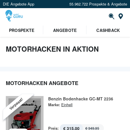
DIE Angebote App
55.962.722 Prospekte & Angebote
St
PROSPEKTE
ANGEBOTE
CASHBACK
MOTORHACKEN IN AKTION
MOTORHACKEN ANGEBOTE
Benzin Bodenhacke GC-MT 2236
Verpasst!
Marke:
Einhell
Preis:
€ 315,00
€ 349,95