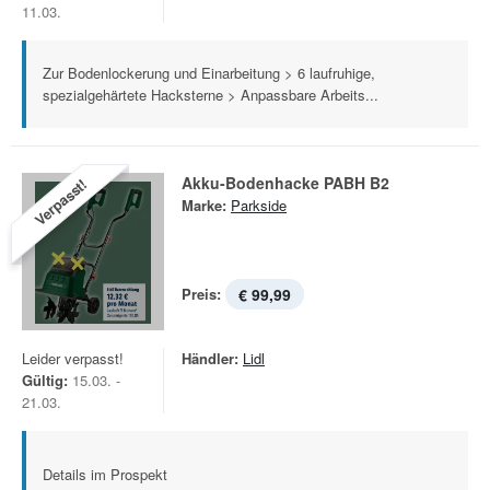
11.03.
Zur Bodenlockerung und Einarbeitung > 6 laufruhige,
spezialgehärtete Hacksterne > Anpassbare Arbeits...
Akku-Bodenhacke PABH B2
Verpasst!
Marke:
Parkside
Preis:
€ 99,99
Leider verpasst!
Händler:
Lidl
Gültig:
15.03. -
21.03.
Details im Prospekt