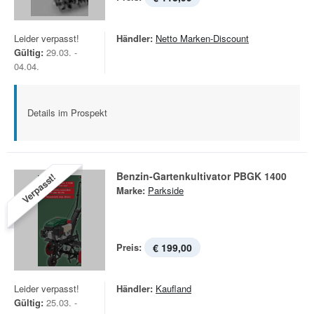
Leider verpasst!
Händler:
Netto Marken-Discount
Gültig:
29.03. -
04.04.
Details im Prospekt
Benzin-Gartenkultivator PBGK 1400
Verpasst!
Marke:
Parkside
Preis:
€ 199,00
Leider verpasst!
Händler:
Kaufland
Gültig:
25.03. -