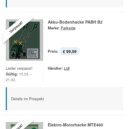
Akku-Bodenhacke PABH B2
Verpasst!
Marke:
Parkside
Preis:
€ 99,99
Leider verpasst!
Händler:
Lidl
Gültig:
15.03. -
21.03.
Details im Prospekt
Elektro-Motorhacke MTE460