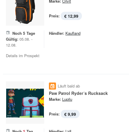
Marke:
Crivit
Preis:
€ 12,99
Noch
5
Tage
Händler:
Kaufland
Gültig:
05.08. -
12.08.
Details im Prospekt
Läuft bald ab
Paw Patrol Ryder´s Rucksack
Marke:
Lupilu
Preis:
€ 9,99
Noch
1
Tag
Händler:
Lidl