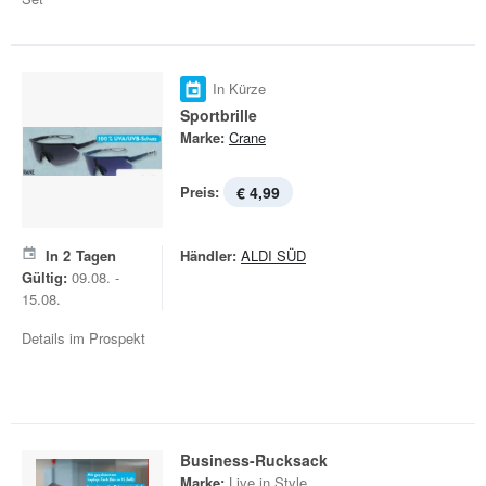
In Kürze
Sportbrille
Marke:
Crane
Preis:
€ 4,99
In
2
Tagen
Händler:
ALDI SÜD
Gültig:
09.08. -
15.08.
Details im Prospekt
Business-Rucksack
Marke:
Live in Style