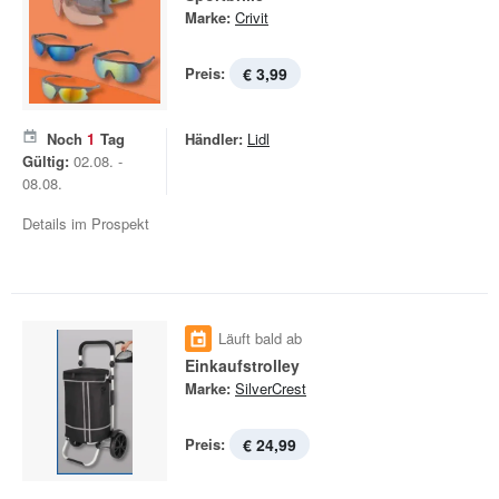
Marke:
Crivit
Preis:
€ 3,99
Noch
1
Tag
Händler:
Lidl
Gültig:
02.08. -
08.08.
Details im Prospekt
Läuft bald ab
Einkaufstrolley
Marke:
SilverCrest
Preis:
€ 24,99