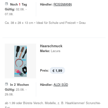
Noch
1
Tag
Händler:
ROSSMANN
Gültig:
02.08. -
07.08.
Ca. 38 x 28 x 13 cm • Ideal für Schule und Freizeit • Grau
Haarschmuck
Marke:
Lacura
Preis:
€ 1,99
In
2
Wochen
Händler:
ALDI SÜD
Gültig:
23.08. -
29.08.
ab 1.99 oder Bürste Versch. Modelle, z. B. Haarklammer/ Scrunchie-
Set