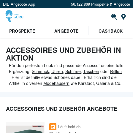
DIE Angebote App
56.122.869 Prospekte & Angebote
St
PROSPEKTE
ANGEBOTE
CASHBACK
ACCESSOIRES UND ZUBEHÖR IN
AKTION
Für den perfekten Look sind passende Accessoires eine tolle
Ergänzung:
Schmuck
,
Uhren
,
Schirme
,
Taschen
oder
Brillen
- Hier ist definitiv etwas Schönes dabei. Erhältlich sind die
Artikel in diversen
Modehäusern
wie Karstadt, Galeria & Co.
ACCESSOIRES UND ZUBEHÖR ANGEBOTE
Läuft bald ab