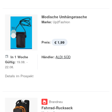
Modische Umhängetasche
Marke:
Up2Fashion
Preis:
€ 1,99
In
1
Woche
Händler:
ALDI SÜD
Gültig:
19.08. -
22.08.
Details im Prospekt
Brandneu
Fahrrad-Rucksack