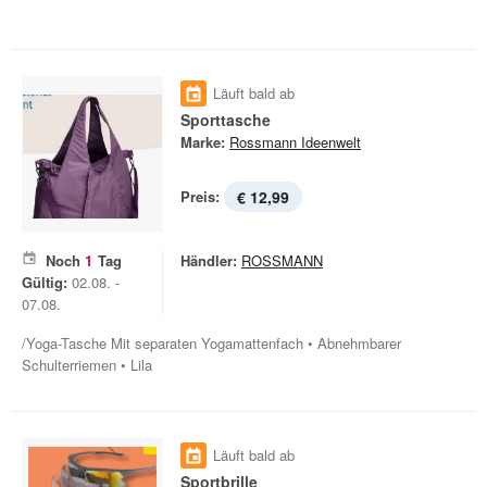
Läuft bald ab
Sporttasche
Marke:
Rossmann Ideenwelt
Preis:
€ 12,99
Noch
1
Tag
Händler:
ROSSMANN
Gültig:
02.08. -
07.08.
/Yoga-Tasche Mit separaten Yogamattenfach • Abnehmbarer
Schulterriemen • Lila
Läuft bald ab
Sportbrille