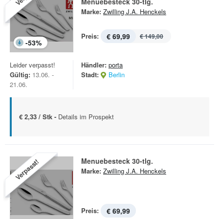
Menuebesteck 30-tlg.
Marke:
Zwilling J.A. Henckels
Preis:
€ 69,99
€ 149,00
-
53
%
Leider verpasst!
Händler:
porta
Gültig:
13.06. -
Stadt:
Berlin
21.06.
€ 2,33 / Stk -
Details im Prospekt
Menuebesteck 30-tlg.
Verpasst!
Marke:
Zwilling J.A. Henckels
Preis:
€ 69,99