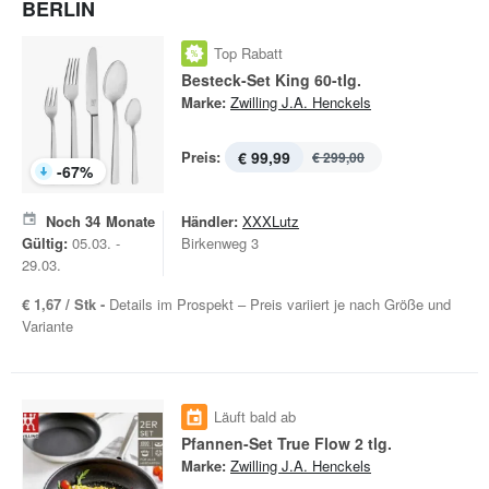
BERLIN
Top Rabatt
Besteck-Set King 60-tlg.
Marke:
Zwilling J.A. Henckels
Preis:
€ 99,99
€ 299,00
-
67
%
Noch
34
Monate
Händler:
XXXLutz
Gültig:
05.03. -
Birkenweg 3
29.03.
€ 1,67 / Stk -
Details im Prospekt – Preis variiert je nach Größe und
Variante
Läuft bald ab
Pfannen-Set True Flow 2 tlg.
Marke:
Zwilling J.A. Henckels