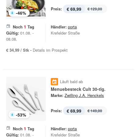
Preis:
€ 69,99
€ 129,00
-
46
%
Noch
1
Tag
Händler:
porta
Gültig:
01.08. -
Krefelder Straße
08.08.
€ 34,99 / Stk -
Details im Prospekt
Läuft bald ab
Menuebesteck Cult 30-tlg.
Marke:
Zwilling J.A. Henckels
Preis:
€ 69,99
€ 149,00
-
53
%
Noch
1
Tag
Händler:
porta
Gültig:
01.08. -
Krefelder Straße