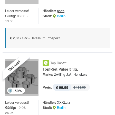
Leider verpasst!
Händler:
porta
Gültig:
06.06. -
Stadt:
Berlin
13.06.
€ 2,33 / Stk -
Details im Prospekt
Verpasst!
Top Rabatt
Topf-Set Pulse 5 tlg.
Marke:
Zwilling J.A. Henckels
Preis:
€ 99,99
€ 199,00
-
50
%
Leider verpasst!
Händler:
XXXLutz
Gültig:
19.06. -
Stadt:
Berlin
26.06.