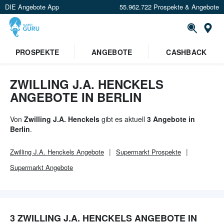
DIE Angebote App
55.962.722 Prospekte & Angebote
Or
×
PROSPEKTE
ANGEBOTE
CASHBACK
Verrate uns deinen Standort um
Angebote in deiner Nähe
zu
sehen.
ZWILLING J.A. HENCKELS
ANGEBOTE IN BERLIN
Standort festlegen
Von
Zwilling J.A. Henckels
gibt es aktuell
3 Angebote in
Berlin
.
Zwilling J.A. Henckels
Angebote
Supermarkt
Prospekte
Supermarkt
Angebote
3 ZWILLING J.A. HENCKELS ANGEBOTE IN