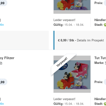
,99
Preis:
l
Leider verpasst!
Händler
lin
Gültig:
15.04. - 18.04.
Stadt:
€ 8,99 / Stk -
Details im Prospekt
by Flitzer
Tut Tut
Verpasst!
ch
Marke:
,99
Preis:
l
Leider verpasst!
Händler
lin
Gültig:
15.04. - 18.04.
Stadt: