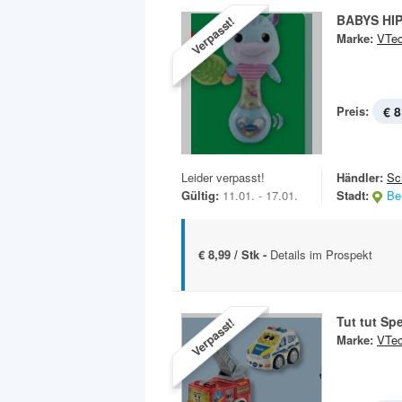
BABYS HI
Verpasst!
Marke:
VTe
Preis:
€ 8
Leider verpasst!
Händler:
Sc
Gültig:
11.01. - 17.01.
Stadt:
Ber
€ 8,99 / Stk -
Details im Prospekt
Tut tut Spe
Verpasst!
Marke:
VTe