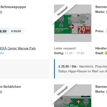
t-Schmusepuppe
Sterne
Verpasst!
ch
Marke:
9,99
Preis:
€ 39,99
EKA Center Warnow Park
Leider verpasst!
Händler
lin
Gültig:
11.01. - 17.01.
Stadt:
€ 29,99 / Stk -
Nachtlicht, Plüscht
Babys Hippo-Rassel im Wert von 8,
cht-Schäfchen
Sterne
Verpasst!
ch
Marke: