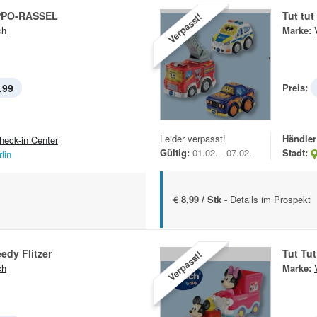
PPO-RASSEL
Tut tut
Verpasst!
ch
Marke:
,99
Preis:
Leider verpasst!
Händler
heck-in Center
Gültig:
01.02. - 07.02.
Stadt:
lin
€ 8,99 / Stk -
Details im Prospekt
edy Flitzer
Tut Tut
Verpasst!
ch
Marke: