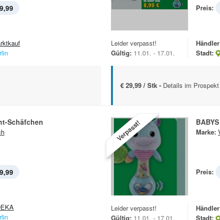
9,99
Preis:
rktkauf
Leider verpasst!
Händler
lin
Gültig:
11.01. - 17.01.
Stadt:
€ 29,99 / Stk -
Details im Prospekt
cht-Schäfchen
BABYS
Verpasst!
ch
Marke:
9,99
Preis:
DEKA
Leider verpasst!
Händler
lin
Gültig:
11.01. - 17.01.
Stadt: