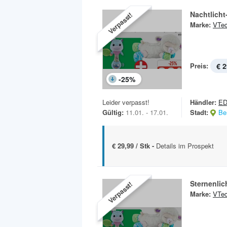
Nachtlich
Verpasst!
Marke:
VTe
Preis:
€ 2
-
25
%
Leider verpasst!
Händler:
ED
Gültig:
11.01. - 17.01.
Stadt:
Ber
€ 29,99 / Stk -
Details im Prospekt
Sternenli
Verpasst!
Marke:
VTe