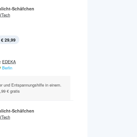
nlicht-Schäfchen
VTech
€ 29,99
:
EDEKA
Berlin
ier und Entspannungshilfe in einem.
99 € gratis
nlicht-Schäfchen
VTech