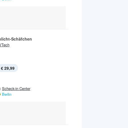
nlicht-Schäfchen
VTech
€ 29,99
:
Scheck-in Center
Berlin