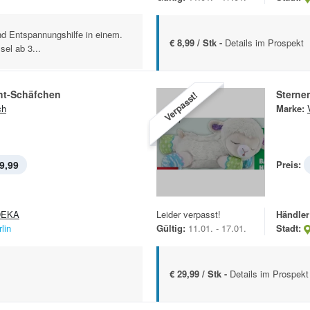
und Entspannungshilfe in einem.
€ 8,99 / Stk -
Details im Prospekt
el ab 3...
cht-Schäfchen
Sterne
Verpasst!
ch
Marke:
9,99
Preis:
DEKA
Leider verpasst!
Händler
lin
Gültig:
11.01. - 17.01.
Stadt:
€ 29,99 / Stk -
Details im Prospekt