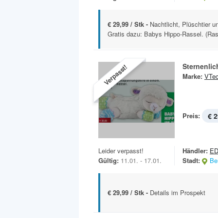
€ 29,99 / Stk -
Nachtlicht, Plüschtier 
Gratis dazu: Babys Hippo-Rassel. (Rass
Sternenli
Verpasst!
Marke:
VTe
Preis:
€ 2
Leider verpasst!
Händler:
E
Gültig:
11.01. - 17.01.
Stadt:
Ber
€ 29,99 / Stk -
Details im Prospekt