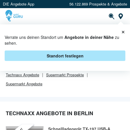
DIE Angebote App
56.122.869 Prospekte & Angebote
Or
×
PROSPEKTE
ANGEBOTE
CASHBACK
Verrate uns deinen Standort um
Angebote in deiner Nähe
zu
sehen.
TECHNAXX ANGEBOTE IN BERLIN
Standort festlegen
Von
Technaxx
sind in Berlin leider alle Angebebote abgelaufen.
Technaxx
Angebote
Supermarkt
Prospekte
Supermarkt
Angebote
TECHNAXX ANGEBOTE IN BERLIN
Schnellladegerät TX-197 USB-A