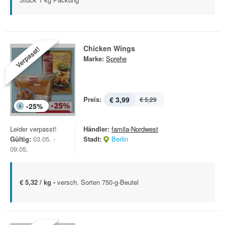
Chicken Wings
Verpasst!
Marke:
Sprehe
Preis:
€ 3,99
€ 5,29
-
25
%
Leider verpasst!
Händler:
famila-Nordwest
Gültig:
03.05. -
Stadt:
Berlin
09.05.
€ 5,32 / kg -
versch. Sorten 750-g-Beutel