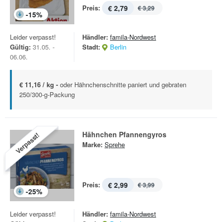
Preis:
€ 2,79
€ 3,29
-
15
%
Leider verpasst!
Händler:
famila-Nordwest
Gültig:
31.05. -
Stadt:
Berlin
06.06.
€ 11,16 / kg -
oder Hähnchenschnitte paniert und gebraten
250/300-g-Packung
Hähnchen Pfannengyros
Verpasst!
Marke:
Sprehe
Preis:
€ 2,99
€ 3,99
-
25
%
Leider verpasst!
Händler:
famila-Nordwest