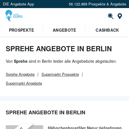
DIE Angebote App
56.122.869 Prospekte & Angebote
Or
×
PROSPEKTE
ANGEBOTE
CASHBACK
Verrate uns deinen Standort um
Angebote in deiner Nähe
zu
sehen.
SPREHE ANGEBOTE IN BERLIN
Standort festlegen
Von
Sprehe
sind in Berlin leider alle Angebebote abgelaufen.
Sprehe
Angebote
Supermarkt
Prospekte
Supermarkt
Angebote
SPREHE ANGEBOTE IN BERLIN
Hähnchenbrustfilet Natur tiefgefroren