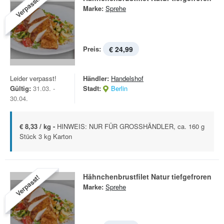
Verpasst!
Marke:
Sprehe
Preis:
€ 24,99
Leider verpasst!
Händler:
Handelshof
Gültig:
31.03. -
Stadt:
Berlin
30.04.
€ 8,33 / kg -
HINWEIS: NUR FÜR GROSSHÄNDLER, ca. 160 g
Stück 3 kg Karton
Hähnchenbrustfilet Natur tiefgefroren
Verpasst!
Marke:
Sprehe