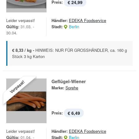
Preis:
€ 24,99
Leider verpasst!
Händler:
EDEKA Foodservice
Gültig:
31.03. -
Stadt:
Berlin
30.04.
€ 8,33 / kg -
HINWEIS: NUR FÜR GROSSHÄNDLER, ca. 160 g
Stück 3 kg Karton
Geflügel-Wiener
Verpasst!
Marke:
Sprehe
Preis:
€ 6,49
Leider verpasst!
Händler:
EDEKA Foodservice
Gültig:
01.04. -
Stadt:
Berlin