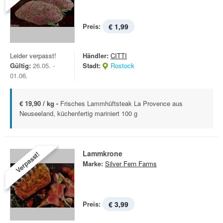
Preis:
€ 1,99
Leider verpasst!
Händler:
CITTI
Gültig:
26.05. -
Stadt:
Rostock
01.06.
€ 19,90 / kg -
Frisches Lammhüftsteak La Provence aus
Neuseeland, küchenfertig mariniert 100 g
Lammkrone
Verpasst!
Marke:
Silver Fern Farms
Preis:
€ 3,99