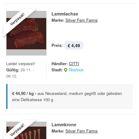
Lammlachse
Verpasst!
Marke:
Silver Fern Farms
Preis:
€ 4,49
Leider verpasst!
Händler:
CITTI
Gültig:
29.11. -
Stadt:
Rostock
06.12.
€ 44,90 / kg -
aus Neuseeland, medium gegrillt oder gebraten
eine Delikatesse 100 g
Lammkrone
Verpasst!
Marke:
Silver Fern Farms