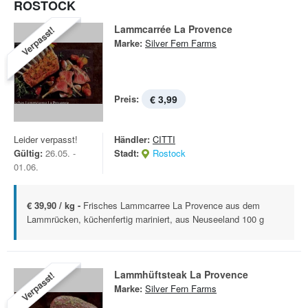
ROSTOCK
Lammcarrée La Provence
Verpasst!
Marke:
Silver Fern Farms
Preis:
€ 3,99
Leider verpasst!
Händler:
CITTI
Gültig:
26.05. -
Stadt:
Rostock
01.06.
€ 39,90 / kg -
Frisches Lammcarree La Provence aus dem
Lammrücken, küchenfertig mariniert, aus Neuseeland 100 g
Lammhüftsteak La Provence
Verpasst!
Marke:
Silver Fern Farms