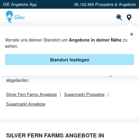
DIE Angebote App
56.122.869 Prospekte & Angebote
Or
×
PROSPEKTE
ANGEBOTE
CASHBACK
Verrate uns deinen Standort um
Angebote in deiner Nähe
zu
sehen.
SILVER FERN FARMS ANGEBOTE
IN ROSTOCK
Standort festlegen
Von
Silver Fern Farms
sind in Rostock leider alle Angebebote
abgelaufen.
Silver Fern Farms
Angebote
Supermarkt
Prospekte
Supermarkt
Angebote
SILVER FERN FARMS ANGEBOTE IN