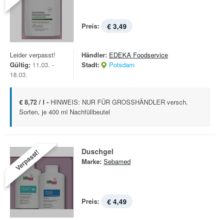
Preis:
€ 3,49
Leider verpasst!
Händler:
EDEKA Foodservice
Gültig:
11.03. -
Stadt:
Potsdam
18.03.
€ 8,72 / l -
HINWEIS: NUR FÜR GROSSHÄNDLER versch.
Sorten, je 400 ml Nachfüllbeutel
Duschgel
Verpasst!
Marke:
Sebamed
Preis:
€ 4,49