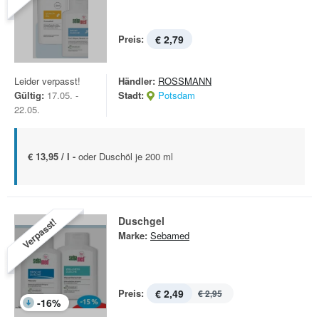
Preis:
€ 2,79
Leider verpasst!
Händler:
ROSSMANN
Gültig:
17.05. -
Stadt:
Potsdam
22.05.
€ 13,95 / l -
oder Duschöl je 200 ml
Duschgel
Verpasst!
Marke:
Sebamed
Preis:
€ 2,49
€ 2,95
-
16
%