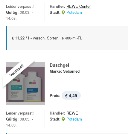
Leider verpasst!
Händler:
REWE Center
Gültig:
08.03. -
Stadt:
Potsdam
14.03.
€ 11,22 / l -
versch. Sorten, je 400-ml-Fl.
Duschgel
Verpasst!
Marke:
Sebamed
Preis:
€ 4,49
Leider verpasst!
Händler:
REWE
Gültig:
08.03. -
Stadt:
Potsdam
14.03.