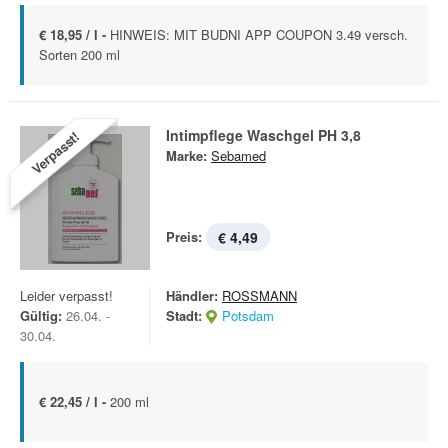
€ 18,95 / l -
HINWEIS: MIT BUDNI APP COUPON 3.49 versch.
Sorten 200 ml
Intimpflege Waschgel PH 3,8
Verpasst!
Marke:
Sebamed
Preis:
€ 4,49
Leider verpasst!
Händler:
ROSSMANN
Gültig:
26.04. -
Stadt:
Potsdam
30.04.
€ 22,45 / l -
200 ml