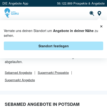
DIE Angebote App
56.122.869 Prospekte & Angebote
Or
×
PROSPEKTE
ANGEBOTE
CASHBACK
Verrate uns deinen Standort um
Angebote in deiner Nähe
zu
sehen.
SEBAMED ANGEBOTE IN
POTSDAM
Standort festlegen
Von
Sebamed
sind in Potsdam leider alle Angebebote
abgelaufen.
Sebamed
Angebote
Supermarkt
Prospekte
Supermarkt
Angebote
SEBAMED ANGEBOTE IN POTSDAM