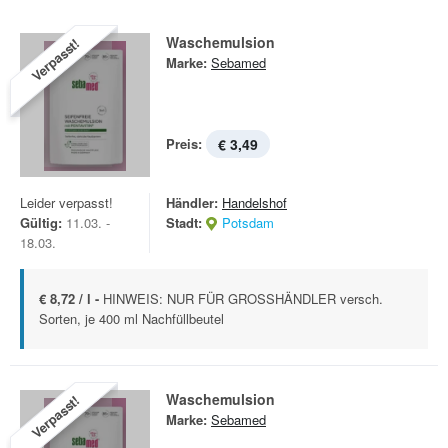
Waschemulsion
Verpasst!
Marke:
Sebamed
Preis:
€ 3,49
Leider verpasst!
Händler:
Handelshof
Gültig:
11.03. -
Stadt:
Potsdam
18.03.
€ 8,72 / l -
HINWEIS: NUR FÜR GROSSHÄNDLER versch.
Sorten, je 400 ml Nachfüllbeutel
Waschemulsion
Verpasst!
Marke:
Sebamed