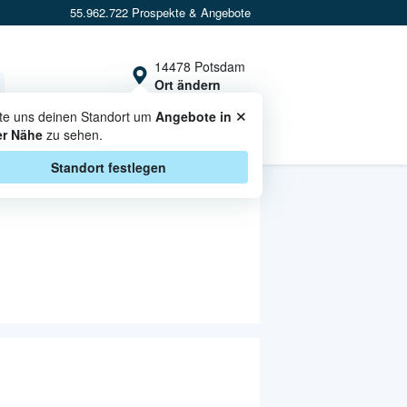
55.962.722 Prospekte & Angebote
14478 Potsdam
Ort ändern
×
te uns deinen Standort um
Angebote in
er Nähe
zu sehen.
CASHBACK
Standort festlegen