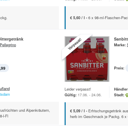
Pckg.
€ 5,60 / l -
6 x 98-ml-Flaschen-Pa
Bittergetränk
Sanbitt
Verpasst!
Pellegrino
Marke:
,99
Preis:
ufland
Leider verpasst!
Händler
tsdam
Gültig:
17.06. - 24.06.
Stadt:
rusfrüchten und Alpenkräutern,
€ 5,09 / l -
Erfrischungsgetränk aus
-l-Fl
herb im Geschmack je Packg. 6 x 0,