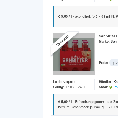
€ 5,60 / l -
akoholfrei, je 6 x 98-ml-Fl.-
Sanbitter 
Verpasst!
Marke:
San 
Preis:
€ 2
Leider verpasst!
Händler:
Ka
Gültig:
17.06. - 24.06.
Stadt:
Po
€ 5,09 / l -
Erfrischungsgetränk aus Zit
herb im Geschmack je Packg. 6 x 0,098