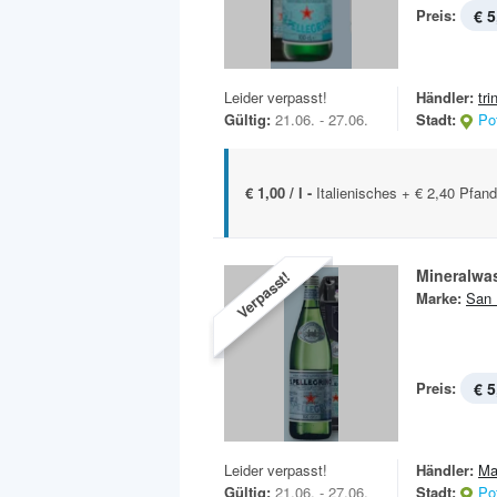
Preis:
€ 5
Leider verpasst!
Händler:
tri
Gültig:
21.06. - 27.06.
Stadt:
Po
€ 1,00 / l -
Italienisches + € 2,40 Pfan
Mineralwa
Verpasst!
Marke:
San 
Preis:
€ 5
Leider verpasst!
Händler:
Ma
Gültig:
21.06. - 27.06.
Stadt:
Po