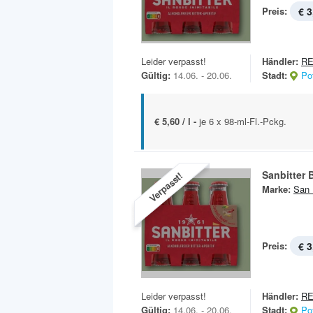
Preis:
€ 3
Leider verpasst!
Händler:
RE
Gültig:
14.06. - 20.06.
Stadt:
Po
€ 5,60 / l -
je 6 x 98-ml-Fl.-Pckg.
Sanbitter 
Verpasst!
Marke:
San 
Preis:
€ 3
Leider verpasst!
Händler:
R
Gültig:
14.06. - 20.06.
Stadt:
Po