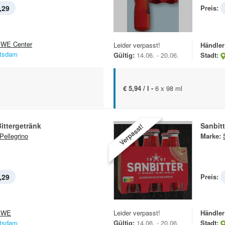
,29
Preis:
WE Center
Leider verpasst!
Händler
tsdam
Gültig:
14.06. - 20.06.
Stadt:
€ 5,94 / l -
6 x 98 ml
Bittergetränk
Sanbitt
Verpasst!
Pellegrino
Marke:
,29
Preis:
EWE
Leider verpasst!
Händler
tsdam
Gültig:
14.06. - 20.06.
Stadt: