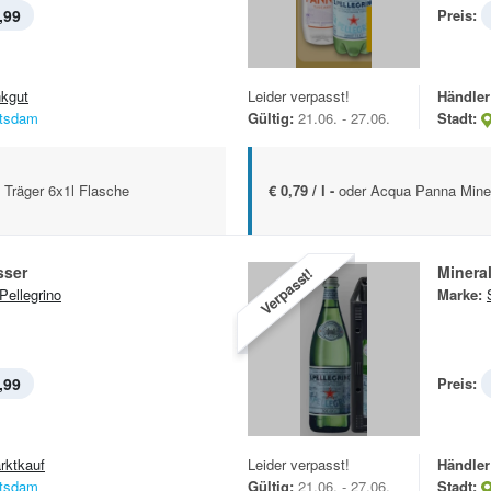
,99
Preis:
nkgut
Leider verpasst!
Händler
tsdam
Gültig:
21.06. - 27.06.
Stadt:
d Träger 6x1l Flasche
€ 0,79 / l -
oder Acqua Panna Minera
sser
Minera
Verpasst!
Pellegrino
Marke:
,99
Preis:
rktkauf
Leider verpasst!
Händler
tsdam
Gültig:
21.06. - 27.06.
Stadt: