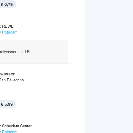
€ 0,79
:
REWE
Potsdam
lwasser je 1-l-Fl.
lwasser
San Pellegrino
€ 5,99
:
Scheck-in Center
Potsdam