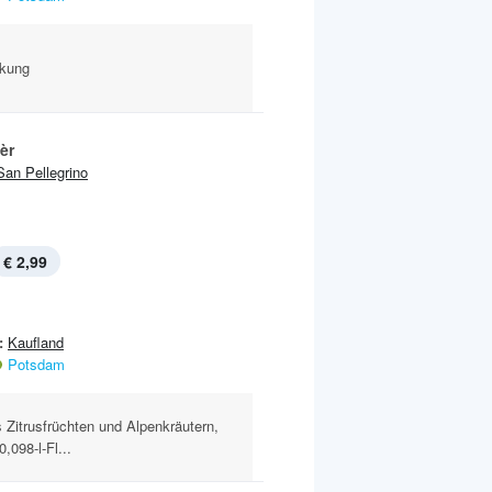
ckung
èr
San Pellegrino
€ 2,99
:
Kaufland
Potsdam
 Zitrusfrüchten und Alpenkräutern,
098-l-Fl...