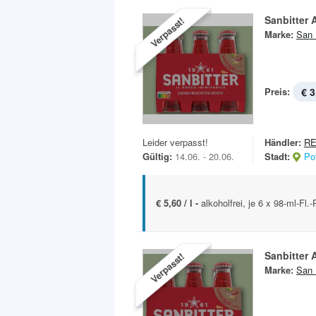
Sanbitter A
Verpasst!
Marke:
San 
Preis:
€ 3
Leider verpasst!
Händler:
RE
Gültig:
14.06. - 20.06.
Stadt:
Po
€ 5,60 / l -
alkoholfrei, je 6 x 98-ml-Fl.
Sanbitter A
Verpasst!
Marke:
San 