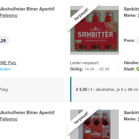
lkoholfreier Bitter Aperitif
Sanbitt
Verpasst!
Pellegrino
Marke:
,29
Preis:
WE Petz
Leider verpasst!
Händler
tsdam
Gültig:
14.06. - 20.06.
Stadt:
-Pckg.
€ 5,60 / l -
alkoholfrei, je 6 x 98-ml
lkoholfreier Bitter Aperitif
Sanbitt
Verpasst!
Pellegrino
Marke: