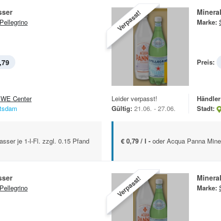
sser
Minera
Verpasst!
Pellegrino
Marke:
,79
Preis:
WE Center
Leider verpasst!
Händler
tsdam
Gültig:
21.06. - 27.06.
Stadt:
ser je 1-l-Fl. zzgl. 0.15 Pfand
€ 0,79 / l -
oder Acqua Panna Minera
sser
Minera
Verpasst!
Pellegrino
Marke: