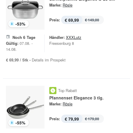
Marke:
Rösle
Preis:
€ 69,99
€ 149,00
-
53
%
Noch
6
Tage
Händler:
XXXLutz
Gültig:
07.08. -
Freesenburg 8
14.08.
€ 69,99 / Stk -
Details im Prospekt
Top Rabatt
Pfannenset Elegance 3 tlg.
Marke:
Rösle
Preis:
€ 79,99
€ 179,00
-
55
%