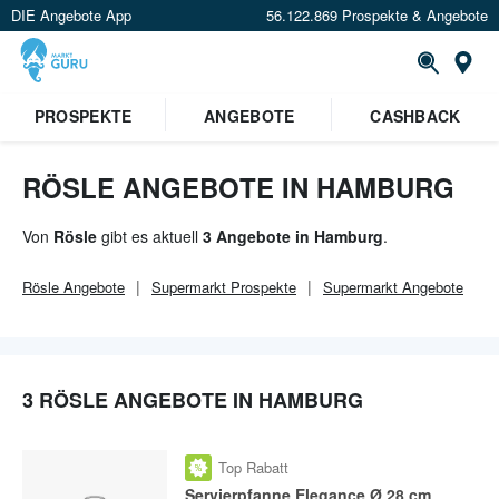
DIE Angebote App
56.122.869 Prospekte & Angebote
Or
×
PROSPEKTE
ANGEBOTE
CASHBACK
Verrate uns deinen Standort um
Angebote in deiner Nähe
zu
sehen.
RÖSLE ANGEBOTE IN HAMBURG
Standort festlegen
Von
Rösle
gibt es aktuell
3 Angebote in Hamburg
.
Rösle
Angebote
Supermarkt
Prospekte
Supermarkt
Angebote
3 RÖSLE ANGEBOTE IN HAMBURG
Top Rabatt
Servierpfanne Elegance Ø 28 cm