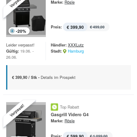
Verpasst!
Marke:
Rösle
Preis:
€ 399,90
€ 499,00
-
20
%
Leider verpasst!
Händler:
XXXLutz
Gültig:
19.06. -
Stadt:
Hamburg
26.06.
€ 399,90 / Stk -
Details im Prospekt
Verpasst!
Top Rabatt
Gasgrill Videro G4
Marke:
Rösle
Preis:
€ 599,90
€ 1.099,00