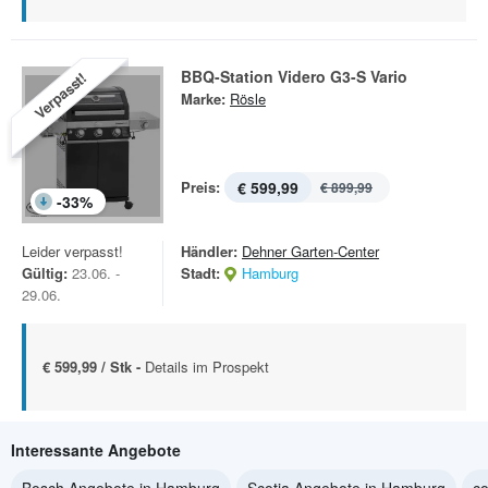
BBQ-Station Videro G3-S Vario
Verpasst!
Marke:
Rösle
Preis:
€ 599,99
€ 899,99
-
33
%
Leider verpasst!
Händler:
Dehner Garten-Center
Gültig:
23.06. -
Stadt:
Hamburg
29.06.
€ 599,99 / Stk -
Details im Prospekt
Interessante Angebote